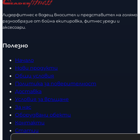
е
с
Лидерфитнес е водещ вносител и представител на голямо
т
разнообразие от бойна екипировка, фитнес уреди и
в
аксесоари.
о
Полезно
Начало
Нови продукти
Общи условия
Политика за поверителност
Доставка
Условия за връщане
За нас
Оборудвани обекти
Контакти
Статии