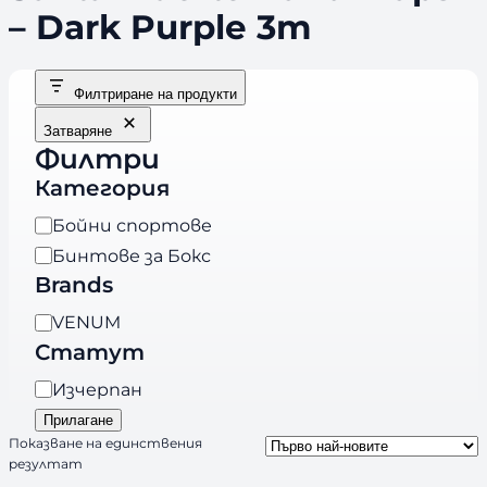
– Dark Purple 3m
Филтриране на продукти
Затваряне
Филтри
Категория
К
Бойни спортове
а
Бинтове за Бокс
т
Brands
е
B
VENUM
г
r
Статут
о
a
р
Н
Изчерпан
n
и
а
Прилагане
d
я
л
Показване на единствения
s
резултат
и