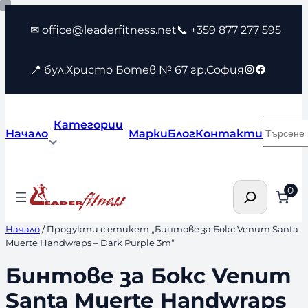
Към
✉ office@leaderfitness.net
📞 +359 877 277 595
съдържанието
Instagram
Faceboo
📍 бул.Христо Ботев № 67 гр.София
Категории
Търсен
Начало
Марки
Блог
Контакти
Търсене
0
Начало
/ Продукти с етикет „Бинтове за Бокс Venum Santa
Muerte Handwraps – Dark Purple 3m“
Бинтове за Бокс Venum
Santa Muerte Handwraps