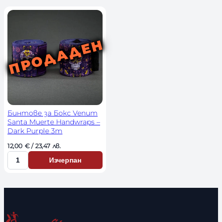
ч
н
о
с
т
Бинтове за Бокс Venum
Santa Muerte Handwraps –
Dark Purple 3m
12,00 
€
 / 23,47 лв. 
Изчерпан
К
о
л
и
ч