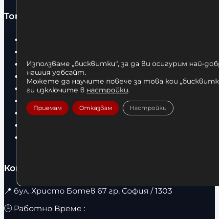
Топ категории
Бокс
Боксови чували
Боксови ръкавици
Използваме „бисквитки“, за да ви осигурим най-до
нашия уебсайт.
Дрехи
Можете да научите повече за това кои „бисквитки
Детски дрехи
ги изключите в
настройки
.
Суичъри
Приемам
Отказвам
Настройки
Фитнес оборудване и аксесоари
Бягащи пътеки
Велоергометри
Контакти
📍
бул. Христо Ботев 67 гр. София / 1303
🕒 Работно Време :