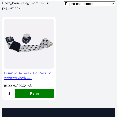
Показване на единствения
ч
резултат
н
о
с
т
Бинтове за Бокс Venum
White/Black 4м
15,00 
€
 / 29,34 лв. 
Купи
К
о
л
и