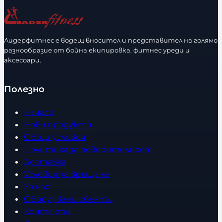
ч
е
с
Лидерфитнес е водещ вносител и представител на голямо
т
разнообразие от бойна екипировка, фитнес уреди и
в
аксесоари.
о
Полезно
Начало
Нови продукти
Общи условия
Политика за поверителност
Доставка
Условия за връщане
За нас
Оборудвани обекти
Контакти