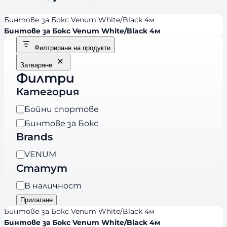
Бинтове за Бокс Venum White/Black 4м
Бинтове за Бокс Venum White/Black 4м
Филтриране на продукти
Затваряне
Филтри
Категория
К
Бойни спортове
а
Бинтове за Бокс
т
Brands
е
B
VENUM
г
r
Статут
о
a
р
Н
В наличност
n
и
а
Прилагане
d
я
л
Бинтове за Бокс Venum White/Black 4м
s
и
Бинтове за Бокс Venum White/Black 4м