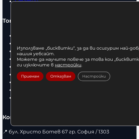
Статии
Топ категории
Бокс
Боксови чували
Използваме „бисквитки“, за да ви осигурим най-до
Боксови ръкавици
нашия уебсайт.
Дрехи
Можете да научите повече за това кои „бисквитки
ги изключите в
настройки
.
Детски дрехи
Суичъри
Приемам
Отказвам
Настройки
Фитнес оборудване и аксесоари
Бягащи пътеки
Велоергометри
Контакти
📍
бул. Христо Ботев 67 гр. София / 1303