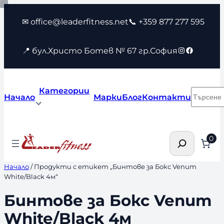
Към
✉ office@leaderfitness.net
📞 +359 877 277 595
съдържанието
Instagram
Faceboo
📍 бул.Христо Ботев № 67 гр.София
Категории
Търсен
Начало
Марки
Блог
Контакти
Търсене
0
Начало
/ Продукти с етикет „Бинтове за Бокс Venum
White/Black 4м“
Бинтове за Бокс Venum
White/Black 4м