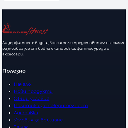
о
л
и
ч
е
с
Лидерфитнес е водещ вносител и представител на голямо
т
разнообразие от бойна екипировка, фитнес уреди и
в
аксесоари.
о
Полезно
Начало
Нови продукти
Общи условия
Политика за поверителност
Доставка
Условия за връщане
За нас