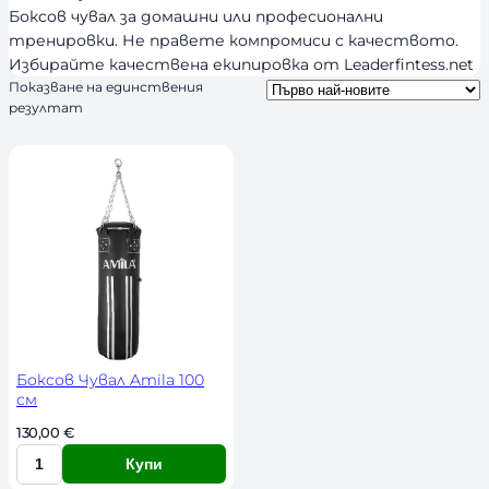
s
и
Боксов чувал за домашни или професионални
тренировки. Не правете компромиси с качеството.
ч
Избирайте качествена екипировка от Leaderfintess.net
н
Показване на единствения
о
резултат
с
т
Боксов Чувал Amila 100
см
130,00 
€
Купи
К