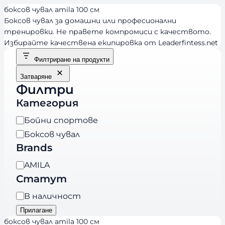
боксов чувал amila 100 см
Боксов чувал за домашни или професионални
тренировки. Не правете компромиси с качеството.
Избирайте качествена екипировка от Leaderfintess.net
Филтриране на продукти
Затваряне
Филтри
Категория
К
Бойни спортове
а
Боксов чувал
т
Brands
е
B
AMILA
г
r
Статут
о
a
р
Н
В наличност
n
и
а
Прилагане
d
я
л
боксов чувал amila 100 см