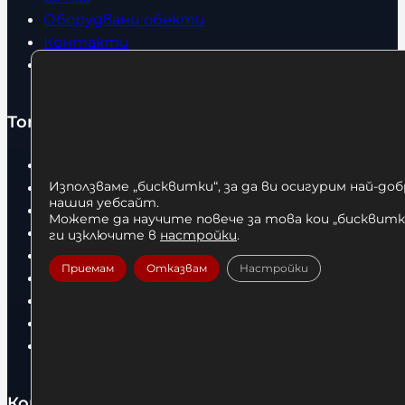
Оборудвани обекти
Контакти
Статии
Топ категории
Бокс
Използваме „бисквитки“, за да ви осигурим най-до
Боксови чували
нашия уебсайт.
Боксови ръкавици
Можете да научите повече за това кои „бисквитки
Дрехи
ги изключите в
настройки
.
Детски дрехи
Приемам
Отказвам
Настройки
Суичъри
Фитнес оборудване и аксесоари
Бягащи пътеки
Велоергометри
Контакти