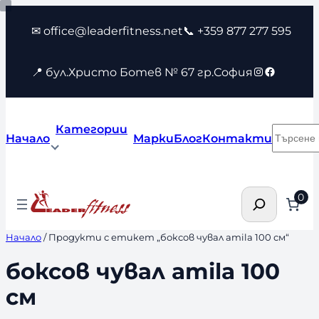
Към
✉ office@leaderfitness.net
📞 +359 877 277 595
съдържанието
Instagram
Faceboo
📍 бул.Христо Ботев № 67 гр.София
Категории
Търсен
Начало
Марки
Блог
Контакти
Търсене
0
Начало
/ Продукти с етикет „боксов чувал amila 100 см“
боксов чувал amila 100
см