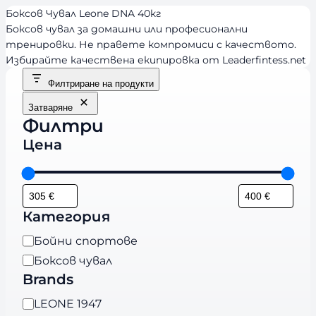
Боксов Чувал Leone DNA 40кг
Боксов чувал за домашни или професионални
тренировки. Не правете компромиси с качеството.
Избирайте качествена екипировка от Leaderfintess.net
Филтриране на продукти
Затваряне
Филтри
Цена
Категория
К
Бойни спортове
а
Боксов чувал
т
Brands
е
B
LEONE 1947
г