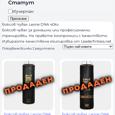
r
Статут
о
a
р
Н
Изчерпан
n
и
а
Прилагане
d
я
л
Боксов Чувал Leone DNA 40кг
s
и
Боксов чувал за домашни или професионални
тренировки. Не правете компромиси с качеството.
ч
Избирайте качествена екипировка от Leaderfintess.net
н
S
Показване всички 2 резултата
о
o
с
r
т
t
e
d
b
y
l
a
t
e
s
t
Боксов Чувал Leone DNA
Боксов Чувал Leone DNA