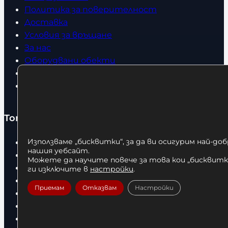
Политика за поверителност
Доставка
Условия за връщане
За нас
Оборудвани обекти
Контакти
Статии
Топ категории
Бокс
Използваме „бисквитки“, за да ви осигурим най-до
нашия уебсайт.
Боксови чували
Можете да научите повече за това кои „бисквитки
Боксови ръкавици
ги изключите в
настройки
.
Дрехи
Приемам
Отказвам
Настройки
Детски дрехи
Суичъри
Фитнес оборудване и аксесоари