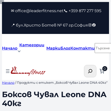
Към
✉ office@leaderfitness.net
📞 +359 877 277 595
съдържанието
Instagram
Faceboo
📍 бул.Христо Ботев № 67 гр.София
Категории
Търсен
Начало
Марки
Блог
Контакти
Търсене
0
Начало
/ Продукти с етикет „Боксов Чувал Leone DNA 40кг“
Боксов Чувал Leone DNA
40кг