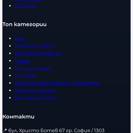
Статии
Топ категории
Бокс
Боксови чували
Боксови ръкавици
Дрехи
Детски дрехи
Суичъри
Фитнес оборудване и аксесоари
Бягащи пътеки
Велоергометри
Контакти
📍
бул. Христо Ботев 67 гр. София / 1303