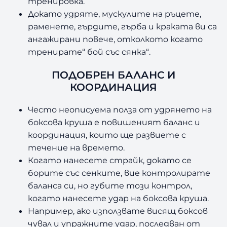
тренировка.
Докато удряте, мускулите на ръцете,
раменете, гърдите, гърба и краката ви са
ангажирани повече, отколкото когато
тренирате“ бой със сянка“.
ПОДОБРЕН БАЛАНС И
КООРДИНАЦИЯ
Често неописуема полза от удрянето на
боксова круша е повишеният баланс и
координация, които ще развиете с
течение на времето.
Когато нанесете страйк, докато се
борите със сенките, вие контролирате
баланса си, но губите този контрол,
когато нанесете удар на боксова круша.
Например, ако използвате висящ боксов
чувал и упражните удар, последван от