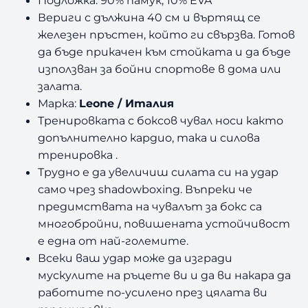
Подложка: 90% памук, 10% EVA
Вериги с дължина 40 см и въртящ се
железен пръстен, който ги свързва. Готов
да бъде прикачен към стойката и да бъде
използван за бойни спортове в дома или
залата.
Марка:
Leone / Италия
Тренировката с боксов чувал носи както
допълнително кардио, така и силова
тренировка .
Трудно е да увеличиш силата си на удар
само чрез shadowboxing. Въпреки че
предимствата на чувалът за бокс са
многобройни, повишената устойчивост
е една от най-големите.
Всеки ваш удар може да изгради
мускулите на ръцете ви и да ви накара да
работите по-усилено през цялата ви