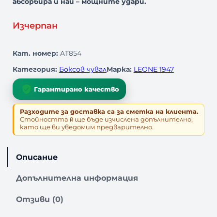
абсорбира и най – мощните удари.
Изчерпан
Кат. номер:
AT854
Категория:
Боксов чувал
Марка:
LEONE 1947
Гарантирано качество
Разходите за доставка са за сметка на клиента.
Стойността й̆ ще бъде изчислена допълнително,
като ще ви уведомим предварително.
Описание
Допълнителна информация
Отзиви (0)