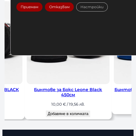
Приемам
Отказвам
Настройки
Black
Бинтове за Бокс Leone Blue 350 см
Бинтове за
7,00
€
/ 13,69 лв.
1
Добавяне в количката
До