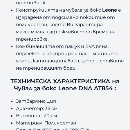
противник.
Конструкцията на чувала за бокс
Leone
е
изградена от подсилено покритие от
полиуретан, което Ви гарантира
максимална издържливост по време на
тренировка.
Комбинацията от памук и EVA пяна,
перфектно абсорбира и най – мощните
удари, като защитава ръцете и ставите
на трениращият боец.
ТЕХНИЧЕСКА ХАРАКТЕРИСТИКА на
Чувал за бокс Leone DNA AT854 :
Затваряне: Цип
Диаметър: 35 см
Височина: 120 см
Материал: Полиуретан