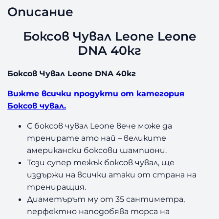
Описание
Боксов Чувал Leone Leone
DNA 40кг
Боксов Чувал Leone DNA 40кг
Вижте всички продукти от категория
Боксов чувал.
С боксов чувал Leone вече може да
тренирате ато най – великите
американски боксови шампиони.
Този супер тежък боксов чувал, ще
издържи на всички атаки от страна на
трениращия.
Диаметърът му от 35 сантиметра,
перфектно наподобява торса на