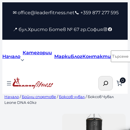
Към
✉ office@leaderfitness.net
📞 +359 877 277 595
съдържанието
Instagram
Faceboo
📍 бул.Христо Ботев № 67 гр.София
Категории
Търсен
Начало
Марки
Блог
Контакти
Търсене
0
Начало
/
Бойни спортове
/
Боксов чувал
/ Боксов Чувал
Leone DNA 40кг