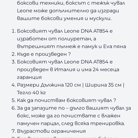
боксови техники, боксът с тежък чувал
Leone може допълнително да изгради
вашите боксови умения и мускули.
Боксовият чувал Leone DNA AT854 е
изработен от полиуретан, а
вътрешният пълнеж е памук и Eva пяна
Къде е произведен ?
Боксовият чувал Leone DNA AT854 е
произведен в Италия и има 24 месеца
гаранция
Размери Дължина 120 см | Ширина 35 см |
Тегло 40 кг
Как да почиствам боксовият чувал ?
За да запазите по – дълго вашият чувал за
бокс, може да го почиствате с влажен
памучен парцал, след всяка тренировка.
Възрастови ограничения