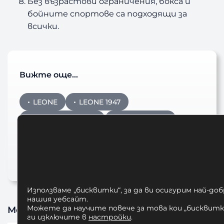
Без възрастови ограничения, бокса и
бойните спортове са подходящи за
всички.
Вижте още…
LEONE
LEONE 1947
LEONE BULGARIA
Боксов чувал
Боксов чувал LEONE
Боксов Чувал Leone DNA 40кг
Използваме „бисквитки“, за да ви осигурим най-до
нашия уебсайт.
Можете да научите повече за това кои „бисквитки
Може да харесате също
ги изключите в
настройки
.