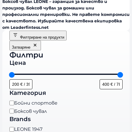
Боксов чувал LEONE – гаранция за качество и
произход. Боксов чувал за домашни или
професионални тренировки. Не правете компромиси
с качеството. Избирайте качествена екипировка
от Leaderfintess.net
Филтриране на продукти
Затваряне
Филтри
Цена
Категория
К
Бойни спортове
а
Боксов чувал
т
Brands
е
B
LEONE 1947
г