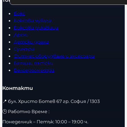
Бокс
Боксови чували
Боксови ръкавици
Дрехи
Детски дрехи
Суичъри
Фитнес оборудване и аксесоари
Бягащи пътеки
Велоергометри
Контакти
📍
бул. Христо Ботев 67 гр. София / 1303
🕒 Работно Време :
Понеделник – Петък: 10:00 – 19:00 ч.