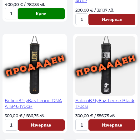
40 кг
400,00 
€
 / 782,33 лв. 
200,00 
€
 / 391,17 лв. 
Купи
К
Изчерпан
К
о
о
л
л
и
и
ч
ч
е
е
с
с
т
т
в
в
о
о
Боксов Чувал Leone DNA
Боксов Чувал Leone Black
AT846 170см
170см
300,00 
€
 / 586,75 лв. 
300,00 
€
 / 586,75 лв. 
Изчерпан
Изчерпан
К
К
о
о