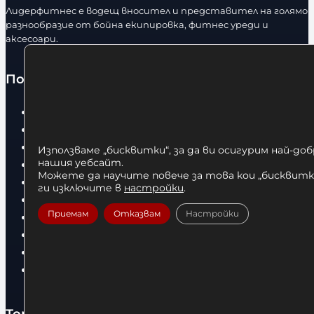
с
с
Лидерфитнес е водещ вносител и представител на голямо
т
т
разнообразие от бойна екипировка, фитнес уреди и
в
в
аксесоари.
о
о
Полезно
Начало
Нови продукти
Общи условия
Използваме „бисквитки“, за да ви осигурим най-до
нашия уебсайт.
Политика за поверителност
Можете да научите повече за това кои „бисквитки
Доставка
ги изключите в
настройки
.
Условия за връщане
Приемам
Отказвам
Настройки
За нас
Оборудвани обекти
Контакти
Статии
Топ категории