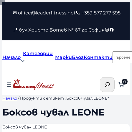
Към
✉ office@leaderfitness.net
📞 +359 877 277 595
съдържанието
Instagram
Faceboo
📍 бул.Христо Ботев № 67 гр.София
Категории
Търсен
Начало
Марки
Блог
Контакти
Търсене
0
Начало
/ Продукти с етикет „Боксов чувал LEONE“
Боксов чувал LEONE
Боксов чувал LEONE