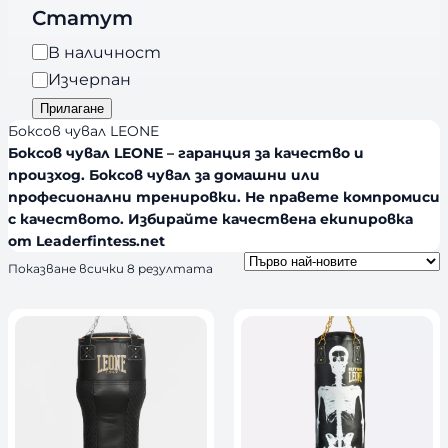
r
Статут
о
a
р
Н
В наличност
n
и
а
Изчерпан
d
я
л
Прилагане
s
и
Боксов чувал LEONE
ч
Боксов чувал LEONE – гаранция за качество и
н
произход. Боксов чувал за домашни или
професионални тренировки. Не правете компромиси
о
с качеството. Избирайте качествена екипировка
с
от Leaderfintess.net
т
S
Показване всички 8 резултата
o
r
t
e
d
b
y
l
a