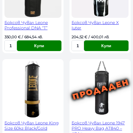
t
e
s
t
Боксов Чувал Leone
Боксов Чувал Leone X
Professional DNA “T”
Iuter
350,00 
€
 / 684,54 лв. 
204,52 
€
 / 400,01 лв. 
Купи
Купи
К
К
о
о
л
л
и
и
ч
ч
е
е
с
с
т
т
в
в
о
о
Боксов Чувал Leone King
Боксов Чувал Leone 1947
Size 60кг Black/Gold
PRO Heavy Bag AT840 –