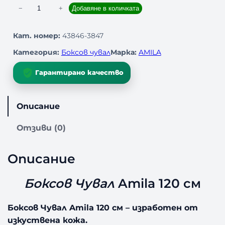
к
−
+
Добавяне в количката
о
л
Кат. номер:
43846-3847
и
Категория:
Боксов чувал
Марка:
AMILA
ч
е
Гарантирано качество
с
т
в
Описание
о
з
Отзиви (0)
а
Б
о
Описание
к
с
Боксов Чувал
Amila 120 см
о
в
Боксов Чувал Amila 120 см – изработен от
Ч
у
изкуствена кожа.