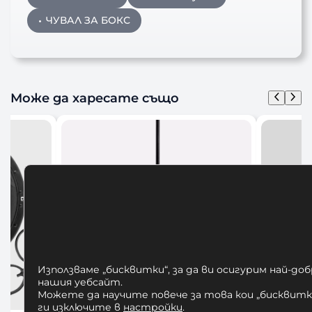
ЧУВАЛ ЗА БОКС
Може да харесате също
Използваме „бисквитки“, за да ви осигурим най-до
нашия уебсайт.
Можете да научите повече за това кои „бисквитки
ги изключите в
настройки
.