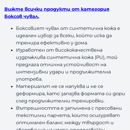
в
Вижте всички продукти от категория
а
л
Боксов чувал.
A
Боксовият чувал от синтетична кожа е
m
i
идеален избор за всеки, който иска да
l
тренира ефективно у дома.
a
Изработен от висококачествена
1
издръжлива синтетична кожа (PU), той
2
предлага отлична устойчивост на
0
интензивни удари и продължителна
с
употреба.
м
Материалът не се напуква и не се
деформира, като запазва формата си дори
след продължителни тренировки.
Вътрешността е запълнена с пресовани
текстилни парчета, които осигуряват
оптимален баланс между твърдост и
абсорбация на удара, предпазвайки