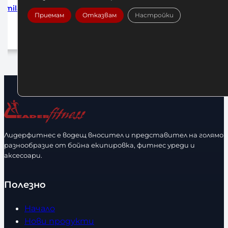
 Amila
Hayabusa Double End Ball
Hayabusa
Приемам
Отказвам
Настройки
25,00
€
/ 48,90 лв.
а
Добавяне в количката
Лидерфитнес е водещ вносител и представител на голямо
разнообразие от бойна екипировка, фитнес уреди и
аксесоари.
Полезно
Начало
Нови продукти