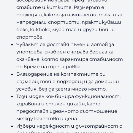
ставите и китките. Размерът
е
подходящ както за начинаещи, така и за
напреднали спортисти, практикуващи
бокс, кикбокс, муай тай и други бойни
спортове.
Чувалът се доставя пълен и готов за
употреба, снабден с здрава верига за
окачване, която гарантира стабилност
по време на тренировка.
Благодарение на компактните си
размери, той е подходящ и за домашни
условия, без да заема много място.
Този модел комбинира функционалност,
здравина и стилен дизайн, като
предоставя идеалното съотношение
между качество и цена.
Избери надеждност и дълготрайност с