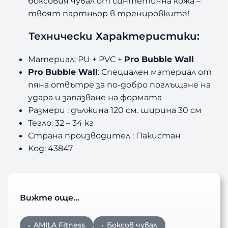
боксовия чувал от синтетична кожа
–
твоят партньор в тренировките!
Технически Характеристики:
Материал: PU + PVC +
Pro Bubble Wall
Pro Bubble Wall
: Специален материал от
пяна отвътре за по-добро поглъщане на
удара и запазване на формата
Размери : дължина 120 см. ширина 30 см
Тегло: 32 – 34 кг
Страна производител : Пакистан
Код: 43847
Вижте още…
AMILA Fitness
Боксов чувал