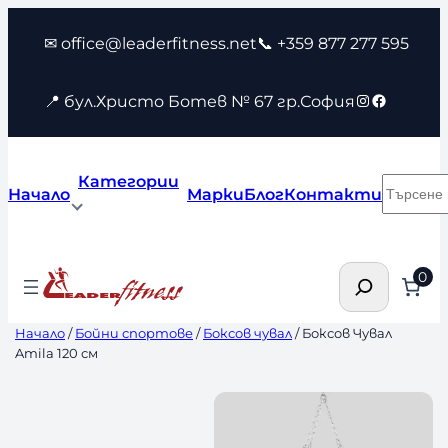
Към
✉ office@leaderfitness.net
📞 +359 877 277 595
съдържанието
Instagram
Faceboo
📍 бул.Христо Ботев № 67 гр.София
Категории
Търсен
Начало
Марки
Блог
Контакти
Търсене
0
Начало
/
Бойни спортове
/
Боксов чувал
/ Боксов Чувал
Amila 120 см