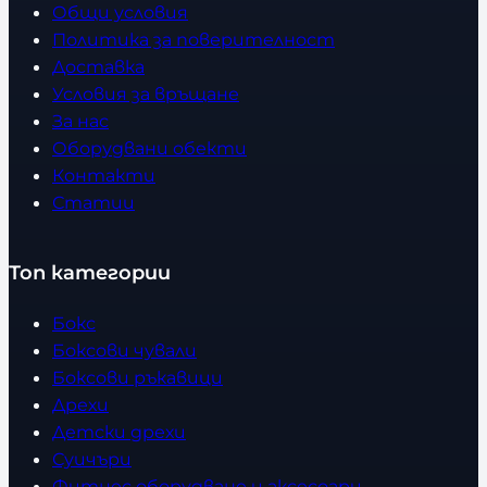
Общи условия
Политика за поверителност
Доставка
Условия за връщане
За нас
Оборудвани обекти
Контакти
Статии
Топ категории
Бокс
Боксови чували
Боксови ръкавици
Дрехи
Детски дрехи
Суичъри
Фитнес оборудване и аксесоари