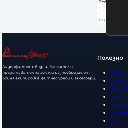
90,00 
€
 / 176,0
н
И
о
−
+
з
К
с
б
Размер: 10 OZ
о
т
е
л
р
и
и
ч
р
е
Полезно
а
с
Лидерфитнес е водещ вносител и
з
т
Начал
представител на голямо разнообразие от
м
в
бойна екипировка, фитнес уреди и аксесоари.
Нови 
е
о
Общи 
р
Полит
Доста
Услови
За нас