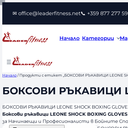
Към
✉ office@leaderfitness.net
📞 +359 877 277 59
съдържанието
Начало
Категории
Ма
Начало
/ Продукти с етикет „БОКСОВИ РЪКАВИЦИ LEONE SH
БОКСОВИ РЪКАВИЦИ L
БОКСОВИ РЪКАВИЦИ LEONE SHOCK BOXING GLOVE
Боксови ръкавици LEONE SHOCK BOXING GLOVES
за Начинаещи и Професионалисти в Бойните Спорт