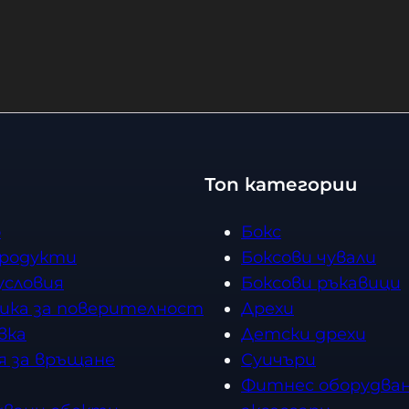
2 лв. 
Купи
Топ категории
о
Бокс
продукти
Боксови чували
условия
Боксови ръкавици
ика за поверителност
Дрехи
вка
Детски дрехи
я за връщане
Суичъри
Фитнес оборудван