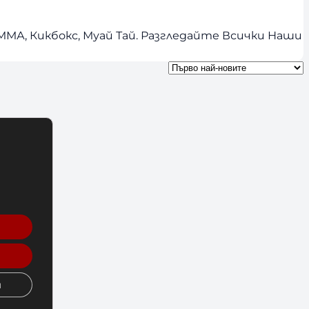
МА, Кикбокс, Муай Тай. Разгледайте Всички Наши
и