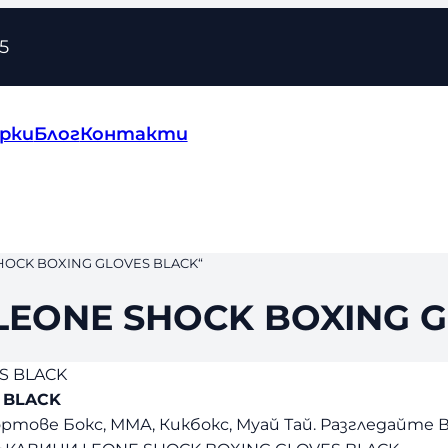
5
рки
Блог
Контакти
OCK BOXING GLOVES BLACK“
EONE SHOCK BOXING G
S BLACK
 BLACK
ове Бокс, ММА, Кикбокс, Муай Тай. Разгледайте В