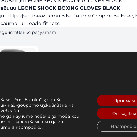
КАВИЦИ LEONE SHOCK BOXING GLOVES BLACK
кавици LEONE SHOCK BOXING GLOVES BLACK
и и Професионалисти в Бойните Спортове Бокс, М
сайта ни Leaderfitness
 единствения резултат
ваме „бисквитки“, за да ви
Приемам
рим най-доброто изживяване на
 уебсайт.
Отказвам
е да научите повече за това кои
кавици Leone
итки“ използваме или да ги
Настройк
чите в
настройки
.