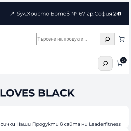
Instagr
Face
📍 бул.Христо Ботев № 67 гр.София
Търсене
Търсене
0
LOVES BLACK
сички Наши Продукти в сайта ни Leaderfitness