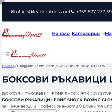
Към
✉ office@leaderfitness.net
📞 +359 877 277 59
съдържанието
Начало
Категории
Ма
Начало
/ Продукти с етикет „БОКСОВИ РЪКАВИЦИ LEONE SH
БОКСОВИ РЪКАВИЦИ L
БОКСОВИ РЪКАВИЦИ LEONE SHOCK BOXING GLOVE
БОКСОВИ РЪКАВИЦИ LEONE SHOCK BOXING GLO
за Начинаещи и Професионалисти в Бойните Спорт