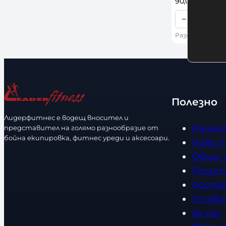
90,00 
€
 / 176,0
н
И
о
−
+
з
К
с
б
Размер: 12 OZ
о
т
е
л
р
и
и
ч
р
е
Полезно
а
с
Лидерфитнес е водещ вносител и
з
т
Начал
представител на голямо разнообразие от
м
в
бойна екипировка, фитнес уреди и аксесоари.
Нови 
е
о
Общи 
р
Полит
Доста
Услови
За нас