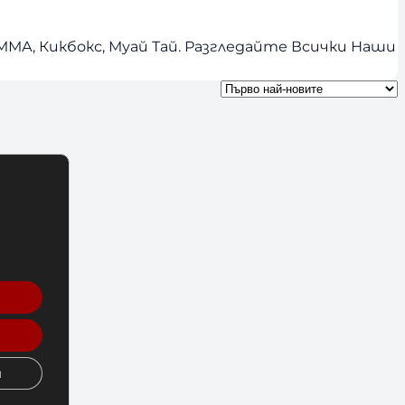
МА, Кикбокс, Муай Тай. Разгледайте Всички Наши
и