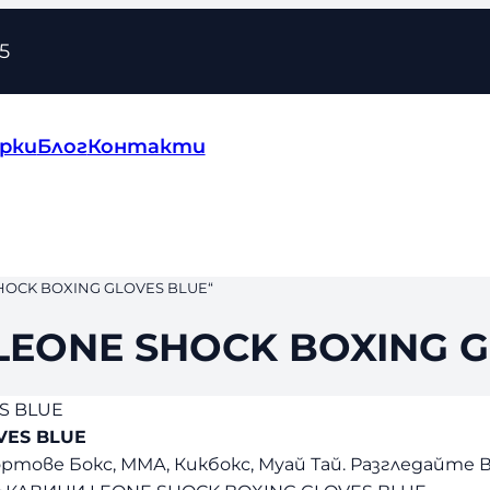
5
рки
Блог
Контакти
OCK BOXING GLOVES BLUE“
EONE SHOCK BOXING G
S BLUE
VES BLUE
ове Бокс, ММА, Кикбокс, Муай Тай. Разгледайте В