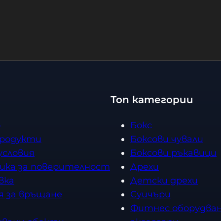
2 лв. 
Купи
Топ категории
о
Бокс
продукти
Боксови чували
условия
Боксови ръкавици
ика за поверителност
Дрехи
вка
Детски дрехи
я за връщане
Суичъри
Фитнес оборудван