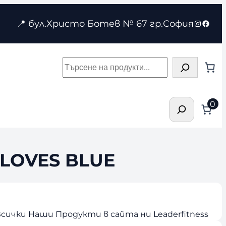
Instagr
Face
📍 бул.Христо Ботев № 67 гр.София
Търсене
Търсене
0
LOVES BLUE
сички Наши Продукти в сайта ни Leaderfitness