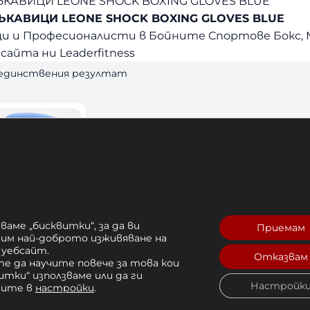
КАВИЦИ LEONE SHOCK BOXING GLOVES BLUE
ЪКАВИЦИ LEONE SHOCK BOXING GLOVES BLUE
и и Професионалисти в Бойните Спортове Бокс, М
сайта ни Leaderfitness
 единствения резултат
ваме „бисквитки“, за да ви
Приемам
рим най-доброто изживяване на
 уебсайт.
Отказвам
е да научите повече за това кои
РЪКАВИЦИ
итки“ използваме или да ги
CK BLUE
Настройк
чите в
настройки
.