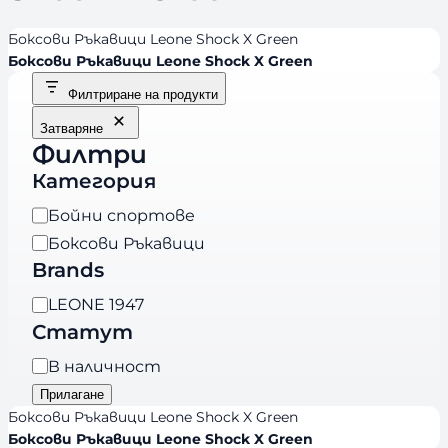
Боксови Ръкавици Leone Shock X Green
Боксови Ръкавици Leone Shock X Green
Филтриране на продукти
Затваряне
Филтри
Категория
К
Бойни спортове
а
Боксови Ръкавици
т
Brands
е
B
LEONE 1947
г
r
Статут
о
a
р
Н
В наличност
n
и
а
Прилагане
d
я
л
Боксови Ръкавици Leone Shock X Green
s
и
Боксови Ръкавици Leone Shock X Green