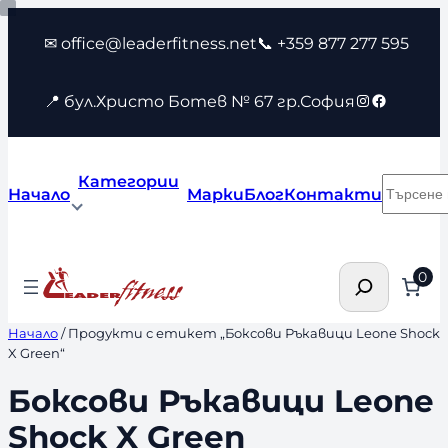
Към
✉ office@leaderfitness.net
📞 +359 877 277 595
съдържанието
Instagram
Faceboo
📍 бул.Христо Ботев № 67 гр.София
Категории
Търсен
Начало
Марки
Блог
Контакти
Търсене
0
Начало
/ Продукти с етикет „Боксови Ръкавици Leone Shock
X Green“
Боксови Ръкавици Leone
Shock X Green