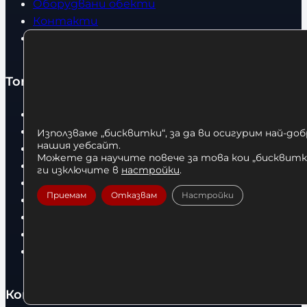
Оборудвани обекти
Контакти
Статии
Топ категории
Бокс
Боксови чували
Използваме „бисквитки“, за да ви осигурим най-до
нашия уебсайт.
Боксови ръкавици
Можете да научите повече за това кои „бисквитки
Дрехи
ги изключите в
настройки
.
Детски дрехи
Приемам
Отказвам
Настройки
Суичъри
Фитнес оборудване и аксесоари
Бягащи пътеки
Велоергометри
Контакти