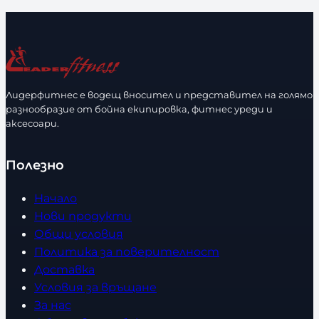
л
и
и
р
ч
а
е
з
с
м
т
е
Лидерфитнес е водещ вносител и представител на голямо
в
разнообразие от бойна екипировка, фитнес уреди и
р
аксесоари.
о
Полезно
Начало
Нови продукти
Общи условия
Политика за поверителност
Доставка
Условия за връщане
За нас