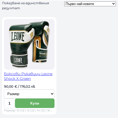
Показване на единствения
ч
резултат
н
о
с
т
Боксови Ръкавици Leone
Shock X Green
И
90,00 
€
 / 176,02 лв. 
з
б
Купи
К
е
Размер: 10 OZ | 12 OZ | 14 OZ | 16 OZ
о
р