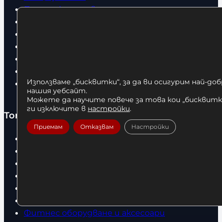
Политика за поверителност
Доставка
Условия за връщане
За нас
Оборудвани обекти
Контакти
Използваме „бисквитки“, за да ви осигурим най-до
Статии
нашия уебсайт.
Можете да научите повече за това кои „бисквитки
ги изключите в
настройки
.
Топ категории
Приемам
Отказвам
Настройки
Бокс
Боксови чували
Боксови ръкавици
Дрехи
Детски дрехи
Суичъри
Фитнес оборудване и аксесоари