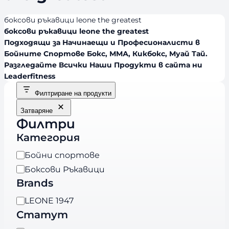
боксови ръкавици leone the greatest
боксови ръкавици leone the greatest
Подходящи за Начинаещи и Професионалисти в
Бойните Спортове Бокс, ММА, Кикбокс, Муай Тай.
Разгледайте Всички Наши Продукти в сайта ни
Leaderfitness
Филтриране на продукти
Затваряне
Филтри
Категория
К
Бойни спортове
а
Боксови Ръкавици
т
Brands
е
B
LEONE 1947
г
r
Статут
о
a