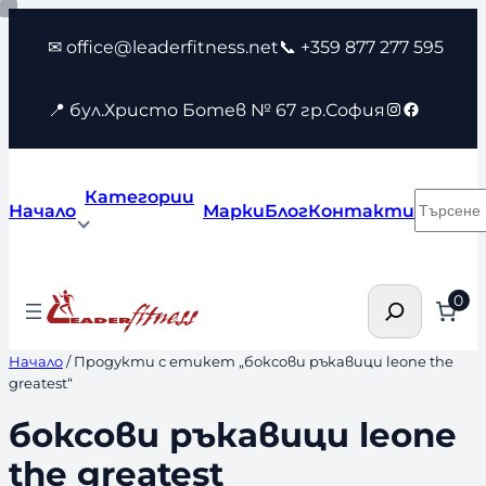
Към
✉ office@leaderfitness.net
📞 +359 877 277 595
съдържанието
Instagram
Faceboo
📍 бул.Христо Ботев № 67 гр.София
Категории
Търсен
Начало
Марки
Блог
Контакти
Търсене
0
Начало
/ Продукти с етикет „боксови ръкавици leone the
greatest“
боксови ръкавици leone
the greatest