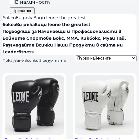
р
Н
В наличност
n
и
а
Прилагане
d
я
л
боксови ръкавици leone the greatest
s
и
боксови ръкавици leone the greatest
Подходящи за Начинаещи и Професионалисти в
ч
Бойните Спортове Бокс, ММА, Кикбокс, Муай Тай.
н
Разгледайте Всички Наши Продукти в сайта ни
о
Leaderfitness
с
S
Показване всички 3 резултата
т
o
r
t
e
d
b
y
l
a
t
e
s
t