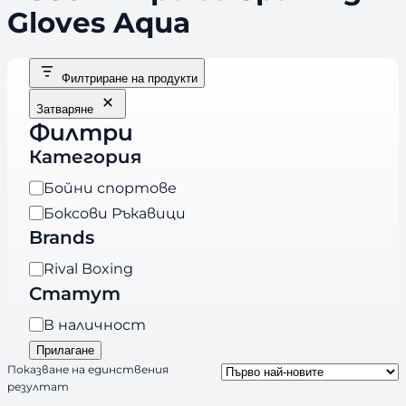
Gloves Aqua
Филтриране на продукти
Затваряне
Филтри
Категория
К
Бойни спортове
а
Боксови Ръкавици
т
Brands
е
B
Rival Boxing
г
r
Статут
о
a
р
Н
В наличност
n
и
а
Прилагане
d
я
л
Показване на единствения
s
резултат
и