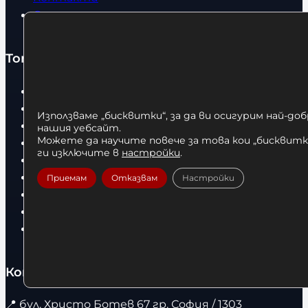
Статии
Топ категории
Бокс
Боксови чували
Използваме „бисквитки“, за да ви осигурим най-до
Боксови ръкавици
нашия уебсайт.
Можете да научите повече за това кои „бисквитки
Дрехи
ги изключите в
настройки
.
Детски дрехи
Суичъри
Приемам
Отказвам
Настройки
Фитнес оборудване и аксесоари
Бягащи пътеки
Велоергометри
Контакти
📍
бул. Христо Ботев 67 гр. София / 1303