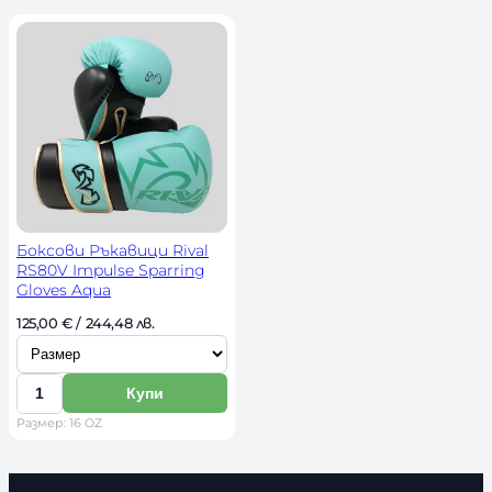
ч
н
о
с
т
Боксови Ръкавици Rival
RS80V Impulse Sparring
Gloves Aqua
И
125,00 
€
 / 244,48 лв. 
з
б
Купи
К
е
Размер: 16 OZ
о
р
л
и
и
р