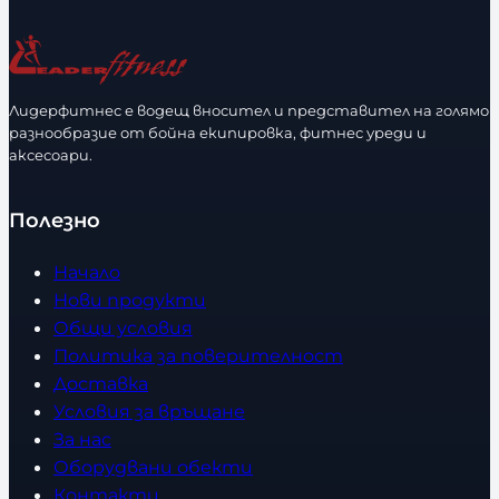
ч
а
е
з
с
м
т
е
Лидерфитнес е водещ вносител и представител на голямо
в
разнообразие от бойна екипировка, фитнес уреди и
р
аксесоари.
о
Полезно
Начало
Нови продукти
Общи условия
Политика за поверителност
Доставка
Условия за връщане
За нас
Оборудвани обекти
Контакти