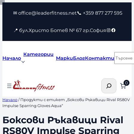
Към
✉ office@leaderfitness.net
📞 +359 877 277 595
съдържанието
Instagram
Faceboo
📍 бул.Христо Ботев № 67 гр.София
Категории
Търсен
Начало
Марки
Блог
Контакти
Търсене
0
Начало
/ Продукти с етикет „Боксови Ръкавици Rival RS80V
Impulse Sparring Gloves Aqua“
Боксови Ръкавици Rival
RS80V Impulse Sparring