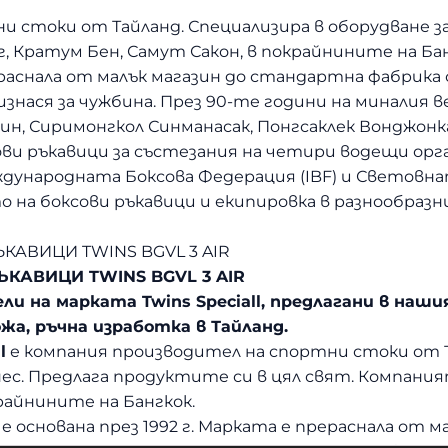
и стоки от Тайланд. Специализира в оборудване з
г, Кратум Бен, Самут Сакон, в покрайнините на Бан
прераснала от малък магазин до стандартна фабрика
изнася за чужбина. През 90-те години на миналия 
ин, Сиримонгкол Синманасак, Понгсаклек Вонджонк
ви ръкавици за състезания на четири водещи ор
ждународната Боксова Федерация (IBF) и Световна
о на боксови ръкавици и екипировка в разнообразн
КАВИЦИ TWINS BGVL 3 AIR
КАВИЦИ TWINS BGVL 3 AIR
ли на марката Twins Speciall, предлагани в наш
жа, ръчна изработка в Тайланд.
l
е компания производител на спортни стоки от Т
ес. Предлага продуктите си в цял свят. Компаният
крайнините на Бангкок.
al е основана през 1992 г. Марката е прераснала от