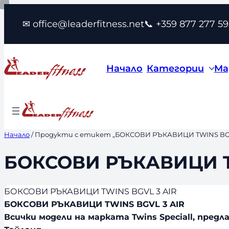
Към
✉ office@leaderfitness.net
📞 +359 877 277 59
съдържанието
Начало
Категории
Ма
Начало
/ Продукти с етикет „БОКСОВИ РЪКАВИЦИ TWINS BGV
БОКСОВИ РЪКАВИЦИ T
БОКСОВИ РЪКАВИЦИ TWINS BGVL 3 AIR
БОКСОВИ РЪКАВИЦИ TWINS BGVL 3 AIR
Всички модели на марката Twins Speciall, пред