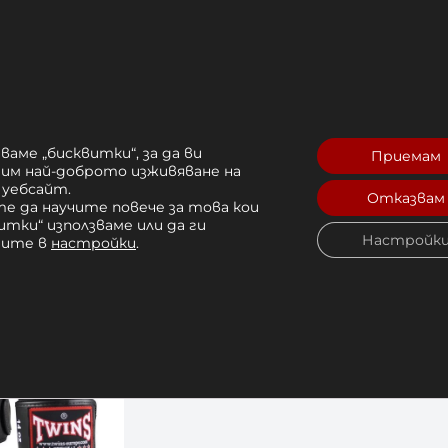
И до днес тя произвежда над десет хиляди боксови
и на миналия век спонсорира боксови зали и изве
, Сиримонгкол Синманасак, Понгсаклек Вонджонкам
е лицензиран производител на боксови ръкавици 
о Световния Боксов Съвет (WBC), Световната Бок
IBF) и Световната Боксова Организация (WBO).
ваме „бисквитки“, за да ви
ите на Twins Special е производството на боксови
Приемам
рим най-доброто изживяване на
 привлича хора от всички полове и възрасти към 
 уебсайт.
Отказвам
е да научите повече за това кои
 единствения резултат
итки“ използваме или да ги
Настройк
чите в
настройки
.