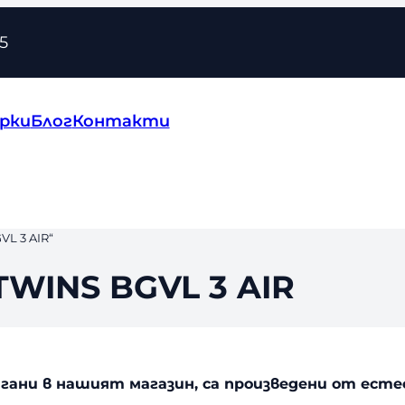
5
рки
Блог
Контакти
L 3 AIR“
WINS BGVL 3 AIR
лагани в нашият магазин, са произведени от ес