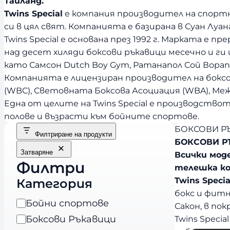
Тайланд.
Twins Special
е компания производител на спортн
си в цял свят. Компанията е базирана в Суан Луан
Twins Special е основана през 1992 г. Марката е 
над десет хиляди боксови ръкавици месечно и ги 
като Самсон Dutch Boy Gym, Ратанапол Сой Ворап
Компанията е лицензиран производител на боксо
(WBC), Световната Боксова Асоциация (WBA), Ме
Една от целите на Twins Special е производствот
полове и възрасти към бойните спортове.
БОКСОВИ РЪ
Филтриране на продукти
БОКСОВИ РЪ
Затваряне
Всички моде
Филтри
телешка ко
Twins Specia
Категория
бокс и фитн
К
Бойни спортове
Сакон, в по
а
Боксови Ръкавици
Twins Speci