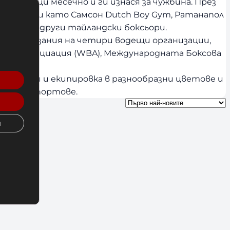
 ръкавици месечно и ги изнася за чужбина. През
стни бойци като Самсон Dutch Boy Gym, Ратанапол
 и много други тайландски боксьори.
за състезания на четири водещи организации,
сова Асоциация (WBA), Международната Боксова
 ръкавици и екипировка в разнообразни цветове и
бойните спортове.
и