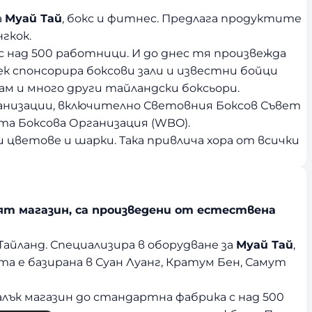
а
Муай Тай
, бокс и фитнес. Предлага продуктите
гкок.
 с над 500 работници. И до днес тя произвежда
век спонсорира боксови зали и известни бойци
ам и много други тайландски боксьори.
ганизации, включително Световния Боксов Съвет
та Боксова Организация (WBO).
и цветове и шарки. Така привлича хора от всички
ият магазин, са произведени от естествена
айланд. Специализира в оборудване за
Муай Тай
,
а е базирана в Суан Луанг, Кратум Бен, Самут
 малък магазин до стандартна фабрика с над 500