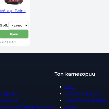
кавици Twins
 / 350,09 лв. 
Купи
4 OZ | 16 OZ
Топ категории
о
Бокс
продукти
Боксови чували
условия
Боксови ръкавици
ика за поверителност
Дрехи