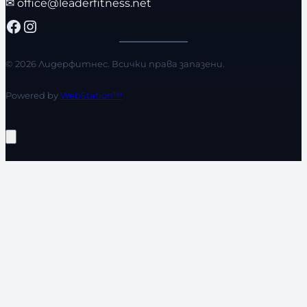
✉
office@leaderfitness.net
Facebook
Instagram
© 2026 Лидерфитнес. Всички права запазени.
Powered by
WebStation™