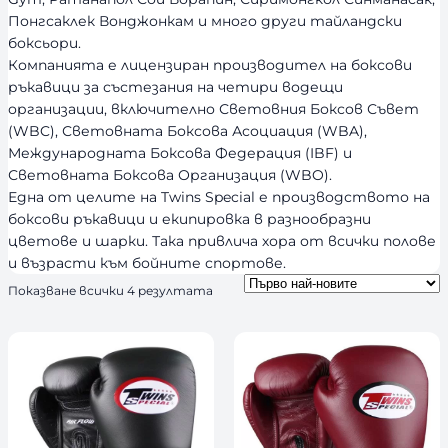
Понгсаклек Вонджонкам и много други тайландски
боксьори.
Компанията е лицензиран производител на боксови
ръкавици за състезания на четири водещи
организации, включително Световния Боксов Съвет
(WBC), Световната Боксова Асоциация (WBA),
Международната Боксова Федерация (IBF) и
Световната Боксова Организация (WBO).
Една от целите на Twins Special е производството на
боксови ръкавици и екипировка в разнообразни
цветове и шарки. Така привлича хора от всички полове
и възрасти към бойните спортове.
S
Показване всички 4 резултата
o
r
t
e
d
b
y
l