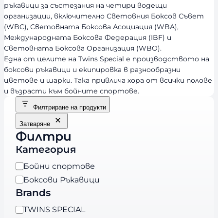
ръкавици за състезания на четири водещи
организации, включително Световния Боксов Съвет
(WBC), Световната Боксова Асоциация (WBA),
Международната Боксова Федерация (IBF) и
Световната Боксова Организация (WBO).
Една от целите на Twins Special е производството на
боксови ръкавици и екипировка в разнообразни
цветове и шарки. Така привлича хора от всички полове
и възрасти към бойните спортове.
Филтриране на продукти
Затваряне
Филтри
Категория
К
Бойни спортове
а
Боксови Ръкавици
т
Brands
е
B
TWINS SPECIAL
г