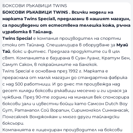
БОКСОВИ РЪКАВИЦИ TWINS
БОКСОВИ РЪКАВИЦИ TWINS . Всички модели на
марката Twins Speciall, предлагани в нашият магазин,
са произведени от естествена телешка кожа, ръчна
изработка в Тайланд.
Twins Special
е компания производител на спортни
стоки от Тайланд. Специализира в оборудване за
Муай
Тай
, бокс и фитнес. Предлага продуктите си в цял
свят. Компанията е базирана в Суан Луанг, Кратум Бен,
Самут Сакон, в покрайнините на Бангкок.
Twins Special е основана през 1992 г. Марката е
прераснала от малък магазин до стандартна фабрика
с над 500 работници. И до днес тя произвежда над
десет хиляди боксови ръкавици месечно и ги изнася за
чужбина. През 90-те години на миналия век спонсорира
боксови зали и известни бойци като Самсон Dutch Boy
Gym, Ратанапол Сой Ворапин, Сиримонгкол Синманасак,
Понгсаклек Вонджонкам и много други тайландски
боксьори.
Компанията е лицензиран производител на боксови