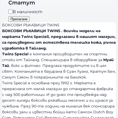
r
Статут
о
a
р
Н
В наличност
n
и
а
Прилагане
d
я
л
БОКСОВИ РЪКАВИЦИ TWINS
s
и
БОКСОВИ РЪКАВИЦИ TWINS . Всички модели на
марката Twins Speciall, предлагани в нашият магазин,
ч
са произведени от естествена телешка кожа, ръчна
н
изработка в Тайланд.
о
Twins Special
е компания производител на спортни
с
стоки от Тайланд. Специализира в оборудване за
Муай
т
Тай
, бокс и фитнес. Предлага продуктите си в цял
свят. Компанията е базирана в Суан Луанг, Кратум Бен,
Самут Сакон, в покрайнините на Бангкок.
Twins Special е основана през 1992 г. Марката е
прераснала от малък магазин до стандартна фабрика
с над 500 работници. И до днес тя произвежда над
десет хиляди боксови ръкавици месечно и ги изнася за
чужбина. През 90-те години на миналия век спонсорира
боксови зали и известни бойци като Самсон Dutch Boy
Gym, Ратанапол Сой Ворапин, Сиримонгкол Синманасак,