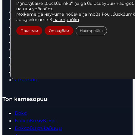
Използваме „бисквитки“, за да ви осигурим най-до
нашия уебсайт.
Начало
Можете да научите повече за това кои „бисквитки
Нови продукти
ги изключите в
настройки
.
Общи условия
Приемам
Отказвам
Настройки
Политика за поверителност
Доставка
Условия за връщане
За нас
Оборудвани обекти
Контакти
Статии
Топ категории
Бокс
Боксови чували
Боксови ръкавици