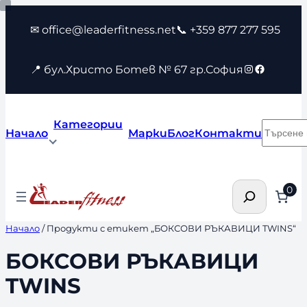
Към
✉ office@leaderfitness.net
📞 +359 877 277 595
съдържанието
Instagram
Faceboo
📍 бул.Христо Ботев № 67 гр.София
Категории
Търсен
Начало
Марки
Блог
Контакти
Търсене
0
Начало
/ Продукти с етикет „БОКСОВИ РЪКАВИЦИ TWINS“
БОКСОВИ РЪКАВИЦИ
TWINS