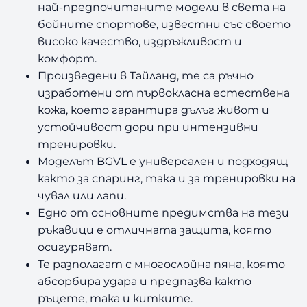
най-предпочитаните модели в света на
бойните спортове, известни със своето
високо качество, издръжливост и
комфорт.
Произведени в Тайланд, те са ръчно
изработени от първокласна естествена
кожа, което гарантира дълъг живот и
устойчивост дори при интензивни
тренировки.
Моделът BGVL е универсален и подходящ
както за спаринг, така и за тренировки на
чувал или лапи.
Едно от основните предимства на тези
ръкавици е отличната защита, която
осигуряват.
Те разполагат с многослойна пяна, която
абсорбира удара и предпазва както
ръцете, така и китките.