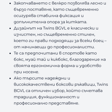
Закопчаването с велкро позволява лесно и
бързо поставяне, като същевременно
осигурява стабилна фиксация и
допълнителна опора за китката.
Дизайнът на Twins BGVL е класически и
изчистен, но същевременно стилен,
което ги прави подходящи за всеки боец –
от начинаещи до професионалисти.
Те са предпочитани в спортове като
бокс, муай тай и кикбокс, благодарение на
своята ергономична форма и удобство
при носене.
Ако търсите надеждни и
висококачествени боксови ръкавици, Twins
BGVL са отличен избор, който съчетава
традиция, функционалност и
професионално представяне.