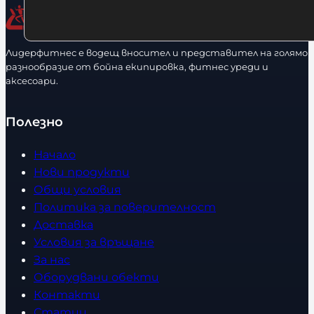
Лидерфитнес е водещ вносител и представител на голямо
разнообразие от бойна екипировка, фитнес уреди и
аксесоари.
Полезно
Начало
Нови продукти
Общи условия
Политика за поверителност
Доставка
Условия за връщане
За нас
Оборудвани обекти
Контакти
Статии