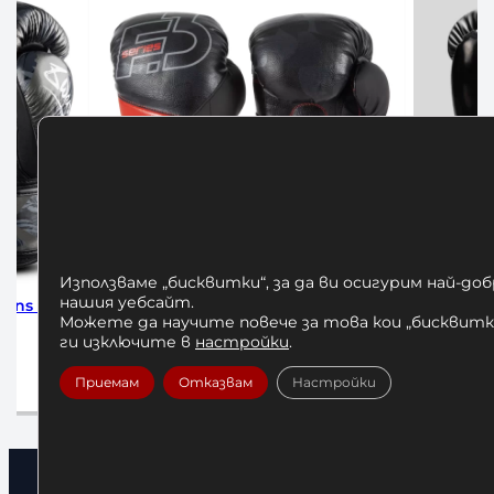
Използваме „бисквитки“, за да ви осигурим най-до
нашия уебсайт.
Forte
Боксови Ръкавици Challenger 4.0
Боксови Р
Можете да научите повече за това кои „бисквитки
Scales Venum – Black
17
ги изключите в
настройки
.
80,00
€
/ 156,47 лв.
Приемам
Отказвам
Настройки
Опции