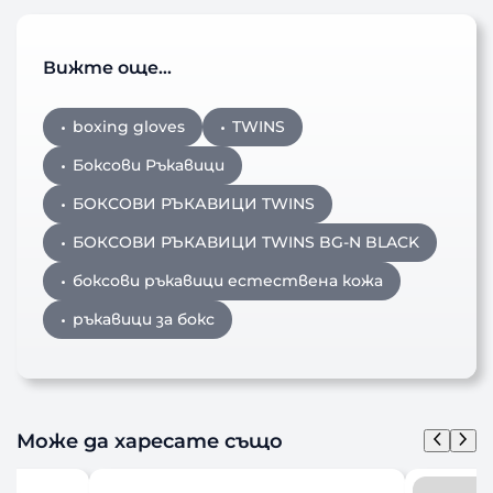
Вижте още…
boxing gloves
TWINS
Боксови Ръкавици
БОКСОВИ РЪКАВИЦИ TWINS
БОКСОВИ РЪКАВИЦИ TWINS BG-N BLACK
боксови ръкавици естествена кожа
ръкавици за бокс
Може да харесате също