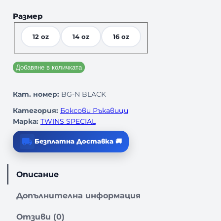
Размер
12 oz
14 oz
16 oz
Добавяне в количката
Кат. номер:
BG-N BLACK
Категория:
Боксови Ръкавици
Марка:
TWINS SPECIAL
Безплатна Доставка 🚚
Описание
Допълнителна информация
Отзиви (0)