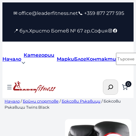
Към
✉ office@leaderfitness.net
📞 +359 877 277 595
съдържанието
Instagram
Faceboo
📍 бул.Христо Ботев № 67 гр.София
Категории
Търсен
Начало
Марки
Блог
Контакти
Търсене
0
Начало
/
Бойни спортове
/
Боксови Ръкавици
/ Боксови
Ръкавици Twins Black