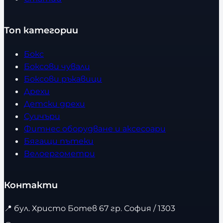
Топ категории
Бокс
Боксови чували
Боксови ръкавици
Дрехи
Детски дрехи
Суичъри
Фитнес оборудване и аксесоари
Бягащи пътеки
Велоергометри
Контакти
📍
бул. Христо Ботев 67 гр. София / 1303