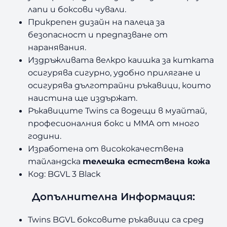
лапи и боксови чували.
Прикрепен дизайн на палеца за
безопасност и предпазване от
наранявания.
Издръжливата велкро каишка за китката
осигурява сигурно, удобно прилягане и
осигурява дълготрайни ръкавици, които
наистина ще издържат.
Ръкавиците Twins са водещи в муайтай,
професионалния бокс и ММА от много
години.
Изработена от висококачествена
тайландска
телешка естествена кожа
Код: BGVL 3 Black
Допълнителна Информация:
Twins BGVL боксовите ръкавици са сред