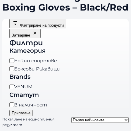
Boxing Gloves – Black/Red
Филтриране на продукти
Затваряне
Филтри
Категория
К
Бойни спортове
а
Боксови Ръкавици
т
Brands
е
B
VENUM
г
r
Статут
о
a
р
Н
В наличност
n
и
а
Прилагане
d
я
л
Показване на единствения
s
резултат
и