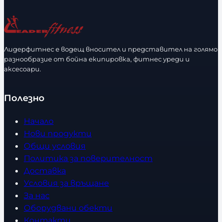
ч
а
е
з
с
м
т
е
Лидерфитнес е водещ вносител и представител на голямо
в
разнообразие от бойна екипировка, фитнес уреди и
р
аксесоари.
о
Полезно
Начало
Нови продукти
Общи условия
Политика за поверителност
Доставка
Условия за връщане
За нас
Оборудвани обекти
Контакти