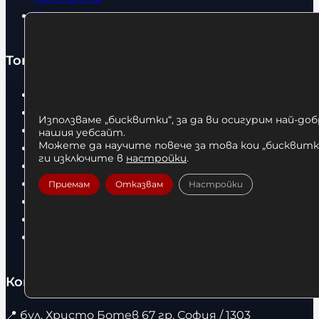
Статии
Топ категории
Бокс
Боксови чували
Използваме „бисквитки“, за да ви осигурим най-до
Боксови ръкавици
нашия уебсайт.
Можете да научите повече за това кои „бисквитки
Дрехи
ги изключите в
настройки
.
Детски дрехи
Суичъри
Приемам
Отказвам
Настройки
Фитнес оборудване и аксесоари
Бягащи пътеки
Велоергометри
Контакти
📍
бул. Христо Ботев 67 гр. София / 1303