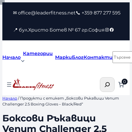
Към
✉ office@leaderfitness.net
📞 +359 877 277 595
съдържанието
Instagram
Faceboo
📍 бул.Христо Ботев № 67 гр.София
Категории
Търсен
Начало
Марки
Блог
Контакти
Търсене
0
Начало
/ Продукти с етикет „Боксови Ръкавици Venum
Challenger 2.5 Boxing Gloves – Black/Red“
Боксови Ръкавици
Venum Challenger 2.5