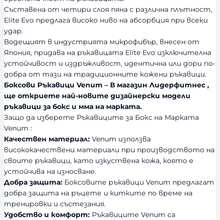
Съставена от четири слоя пяна с различна плътност,
Elite Evo предлага високо ниво на абсорбция при всеки
удар.
Водещият в индустрията микрофибър, внесен от
Япония, придава на ръкавицата Elite Evo изключителна
устойчивост и издръжливост, идентична или дори по-
добра от тази на традиционните кожени ръкавици.
Боксови Ръкавици Venum – В магазин Лидерфитнес ,
ще откриете най-новите дизайнерски модели
ръкавици за бокс и мма на марката.
Защо да изберете Ръкавиците за Бокс на Марката
Venum :
Качествен материал:
Venum използва
висококачествени материали при производството на
своите ръкавици, като изкуствена кожа, която е
устойчива на износване.
Добра защита:
Боксовите ръкавици Venum предлагат
добра защита на ръцете и китките по време на
тренировки и състезания.
Удобство и комфорт:
Ръкавиците Venum са