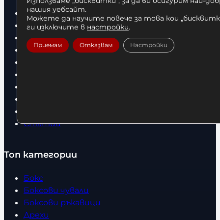
Използваме „бисквитки“, за да ви осигурим най-до
нашия уебсайт.
Начало
Можете да научите повече за това кои „бисквитки
Нови продукти
ги изключите в
настройки
.
Общи условия
Приемам
Отказвам
Настройки
Политика за поверителност
Доставка
Условия за връщане
За нас
Оборудвани обекти
Контакти
Статии
Топ категории
Бокс
Боксови чували
Боксови ръкавици
Дрехи