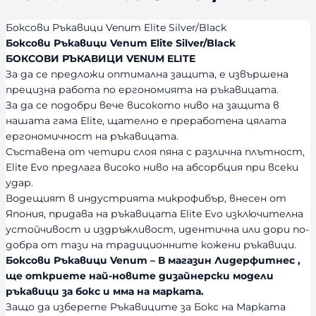
Боксови Ръкавици Venum Elite Silver/Black
Боксови Ръкавици Venum Elite Silver/Black
БОКСОВИ РЪКАВИЦИ VENUM ELITE
За да се предложи оптимална защита, е извършена
прецизна работа по ергономията на ръкавицата.
За да се подобри вече високото ниво на защита в
нашата гама Elite, щателно e преработeна цялата
ергономичност на ръкавицата.
Съставена от четири слоя пяна с различна плътност,
Elite Evo предлага високо ниво на абсорбция при всеки
удар.
Водещият в индустрията микрофибър, внесен от
Япония, придава на ръкавицата Elite Evo изключителна
устойчивост и издръжливост, идентична или дори по-
добра от тази на традиционните кожени ръкавици.
Боксови Ръкавици Venum – В магазин Лидерфитнес ,
ще откриете най-новите дизайнерски модели
ръкавици за бокс и мма на марката.
Защо да изберете Ръкавиците за Бокс на Марката