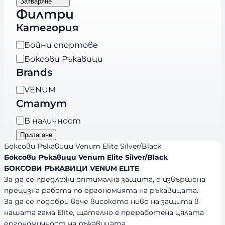
Затваряне
Филтри
Категория
К
Бойни спортове
а
Боксови Ръкавици
т
Brands
е
B
VENUM
г
r
Статут
о
a
р
Н
В наличност
n
и
а
Прилагане
d
я
л
Боксови Ръкавици Venum Elite Silver/Black
s
и
Боксови Ръкавици Venum Elite Silver/Black
БОКСОВИ РЪКАВИЦИ VENUM ELITE
ч
За да се предложи оптимална защита, е извършена
н
прецизна работа по ергономията на ръкавицата.
о
За да се подобри вече високото ниво на защита в
с
нашата гама Elite, щателно e преработeна цялата
т
ергономичност на ръкавицата.