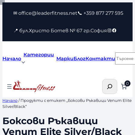
Към
✉ office@leaderfitness.net
📞 +359 877 277 595
съдържанието
Instagram
Faceboo
📍 бул.Христо Ботев № 67 гр.София
Категории
Търсен
Начало
Марки
Блог
Контакти
Търсене
0
Начало
/ Продукти с етикет „Боксови Ръкавици Venum Elite
Silver/Black“
Боксови Ръкавици
Venum Elite Silver/Black