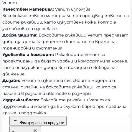
Venum :
Качествен материал:
Venum използва
висококачествени материали при производството на
своите ръкавици, като изкуствена кожа, която е
устойчива на износване.
Добра защита:
Боксовите ръкавици Venum предлагат
добра защита на ръцете и китките по време на
тренировки и състезания.
Удобство и комфорт:
Ръкавиците Venum са
проектирани да бъдат удобни и комфортни за носене,
като осигуряват добра вентилация и свобода на
движение.
Дизайн:
Venum е известна със своите модерни и
стилни дизайни на боксовите ръкавици, които са
налични в различни цветове и размери.
Издръжливост:
Боксовите ръкавици Venum са
издръжливи и могат да ви служат вярно при правилна
грижа и поддръжка.
Филтриране на продукти