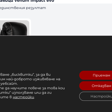
авици venum impact evo
 единствения резултат
ваме „бисквитки“, за да ви
Приемам
кавици
рим най-доброто изживяване на
 уебсайт.
t Evo Scales
Отказвам
е да научите повече за това кои
итки“ използваме или да ги
Настройк
чите в
настройки
.
9 лв. 
Купи