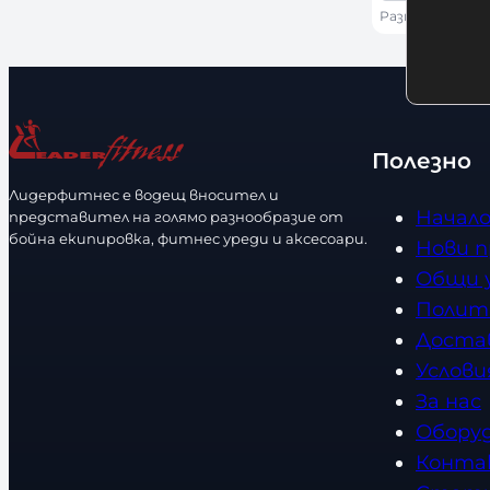
я
л
б
Размер: 10 OZ | 
s
о
и
е
л
ч
р
и
н
и
ч
о
р
е
с
Полезно
а
с
т
Лидерфитнес е водещ вносител и
з
т
Начал
представител на голямо разнообразие от
м
в
бойна екипировка, фитнес уреди и аксесоари.
Нови 
е
о
Общи 
р
Полит
Доста
Услови
За нас
Обору
Конта