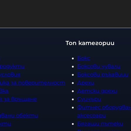
12 OZ
Топ категории
о
Бокс
продукти
Боксови чували
условия
Боксови ръкавици
ика за поверителност
Дрехи
вка
Детски дрехи
я за връщане
Суичъри
Фитнес оборудван
двани обекти
аксесоари
кти
Бягащи пътеки