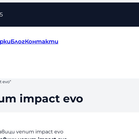
5
рки
Блог
Контакти
 evo“
um impact evo
авици venum impact evo