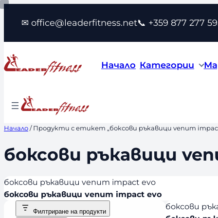
Към
✉ office@leaderfitness.net
📞 +359 877 277 59
съдържанието
Начало
Категории
Ма
Начало
/ Продукти с етикет „боксови ръкавици venum impact
боксови ръкавици ven
боксови ръкавици venum impact evo
боксови ръкавици venum impact evo
боксови рък
Филтриране на продукти