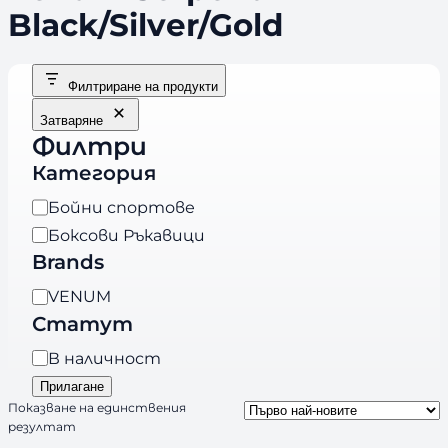
Black/Silver/Gold
Филтриране на продукти
Затваряне
Филтри
Категория
К
Бойни спортове
а
Боксови Ръкавици
т
Brands
е
B
VENUM
г
r
Статут
о
a
р
Н
В наличност
n
и
а
Прилагане
d
я
л
Показване на единствения
s
резултат
и