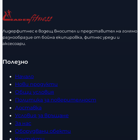
ч
а
е
з
с
м
т
е
Лидерфитнес е водещ вносител и представител на голямо
в
разнообразие от бойна екипировка, фитнес уреди и
р
аксесоари.
о
Полезно
Начало
Нови продукти
Общи условия
Политика за поверителност
Доставка
Условия за връщане
За нас
Оборудвани обекти
Контакти