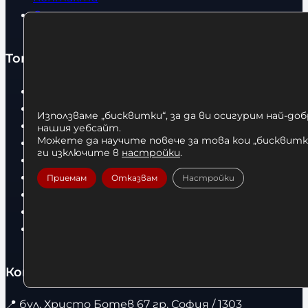
Статии
Топ категории
Бокс
Боксови чували
Използваме „бисквитки“, за да ви осигурим най-до
Боксови ръкавици
нашия уебсайт.
Можете да научите повече за това кои „бисквитки
Дрехи
ги изключите в
настройки
.
Детски дрехи
Суичъри
Приемам
Отказвам
Настройки
Фитнес оборудване и аксесоари
Бягащи пътеки
Велоергометри
Контакти
📍
бул. Христо Ботев 67 гр. София / 1303