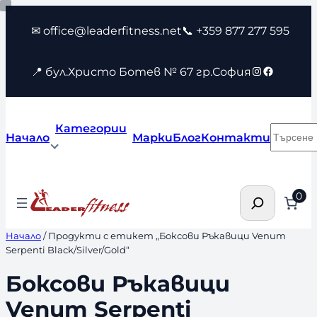
Към
✉ office@leaderfitness.net
📞 +359 877 277 595
съдържанието
Instagram
Faceboo
📍 бул.Христо Ботев № 67 гр.София
Категории
Търсен
Начало
Марки
Блог
Контакти
Търсене
0
Начало
/ Продукти с етикет „Боксови Ръкавици Venum
Serpenti Black/Silver/Gold“
Боксови Ръкавици
Venum Serpenti