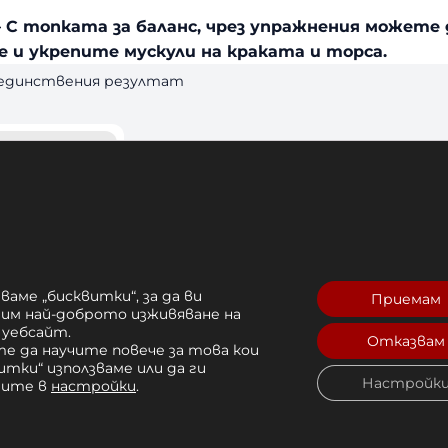
– С топката за баланс, чрез упражнения можете
 и укрепите мускули на краката и торса.
 единствения резултат
ваме „бисквитки“, за да ви
Приемам
рим най-доброто изживяване на
 уебсайт.
Отказвам
е да научите повече за това кои
Босу Топка
итки“ използваме или да ги
Настройк
чите в
настройки
.
2 лв. 