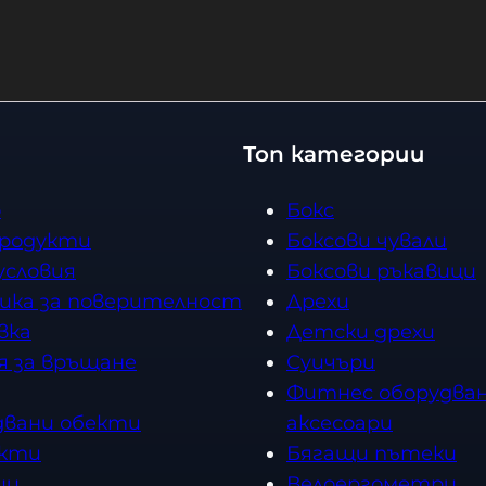
Купи
Топ категории
о
Бокс
продукти
Боксови чували
условия
Боксови ръкавици
ика за поверителност
Дрехи
вка
Детски дрехи
я за връщане
Суичъри
Фитнес оборудван
двани обекти
аксесоари
кти
Бягащи пътеки
ии
Велоергометри