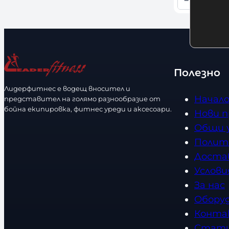
ч
−
+
К
н
о
о
л
с
и
т
ч
Полезно
е
Лидерфитнес е водещ вносител и
с
Начал
представител на голямо разнообразие от
т
бойна екипировка, фитнес уреди и аксесоари.
Нови 
в
Общи 
о
Полит
Доста
Услови
За нас
Обору
Конта
Стат