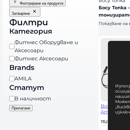
Босу Топка
Филтриране на продукти
Босу Топка 
Затваряне
тонизирате
Филтри
Показване на
Категория
К
Фитнес Оборудване и
а
Аксесоари
т
Фитнес Аксесоари
Brands
е
г
B
AMILA
о
Използ
Статут
r
р
осигу
a
нашия
Н
В наличност
и
Может
n
а
Bossu Ball 
я
„бискв
Прилагане
d
Amila
изклю
л
s
115,00 
€
 / 224,9
и