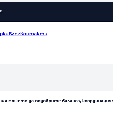
5
рки
Блог
Контакти
нения можете да подобрите баланса, координаци