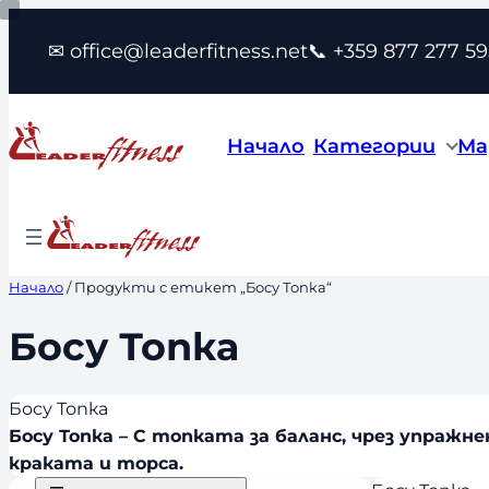
Към
✉ office@leaderfitness.net
📞 +359 877 277 59
съдържанието
Начало
Категории
Ма
Начало
/ Продукти с етикет „Босу Топка“
Босу Топка
Босу Топка
Босу Топка – С топката за баланс, чрез упраж
краката и торса.