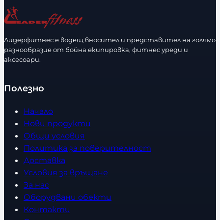
ч
е
с
Лидерфитнес е водещ вносител и представител на голямо
т
разнообразие от бойна екипировка, фитнес уреди и
в
аксесоари.
о
Полезно
Начало
Нови продукти
Общи условия
Политика за поверителност
Доставка
Условия за връщане
За нас
Оборудвани обекти
Контакти