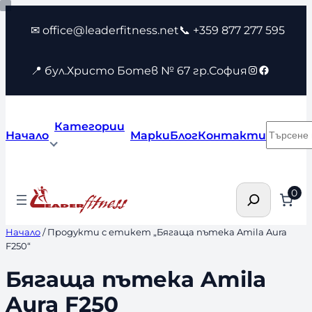
Към
✉ office@leaderfitness.net
📞 +359 877 277 595
съдържанието
Instagram
Faceboo
📍 бул.Христо Ботев № 67 гр.София
Категории
Търсен
Начало
Марки
Блог
Контакти
Търсене
0
Начало
/ Продукти с етикет „Бягаща пътека Amila Aura
F250“
Бягаща пътека Amila
Aura F250