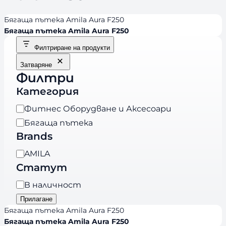
Бягаща пътека Amila Aura F250
Бягаща пътека Amila Aura F250
Филтриране на продукти
Затваряне
Филтри
Категория
К
Фитнес Оборудване и Аксесоари
а
Бягаща пътека
т
Brands
е
B
AMILA
г
r
Статут
о
a
р
Н
В наличност
n
и
а
Прилагане
d
я
л
Бягаща пътека Amila Aura F250
s
и
Бягаща пътека Amila Aura F250