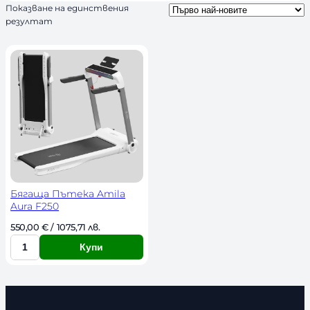
Показване на единствения
ч
резултат
н
о
с
т
Бягаща Пътека Amila
Aura F250
550,00 
€
 / 1075,71 лв. 
Купи
К
о
л
и