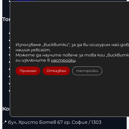
Статии
Топ категории
Бокс
Боксови чували
Използваме „бисквитки“, за да ви осигурим най-до
Боксови ръкавици
нашия уебсайт.
Дрехи
Можете да научите повече за това кои „бисквитки
ги изключите в
настройки
.
Детски дрехи
Суичъри
Приемам
Отказвам
Настройки
Фитнес оборудване и аксесоари
Бягащи пътеки
Велоергометри
Контакти
📍
бул. Христо Ботев 67 гр. София / 1303