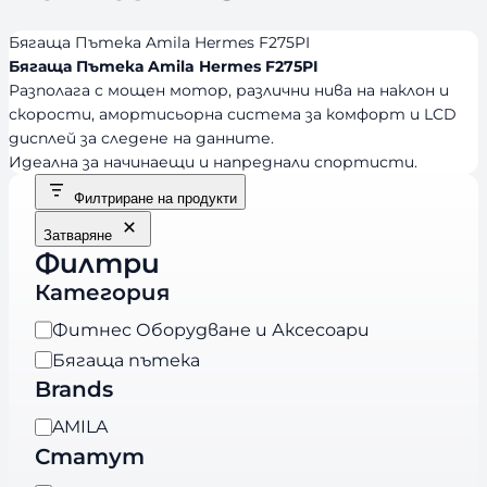
Бягаща Пътека Amila Hermes F275PI
Бягаща Пътека Amila Hermes F275PI
Разполага с мощен мотор, различни нива на наклон и
скорости, амортисьорна система за комфорт и LCD
дисплей за следене на данните.
Идеална за начинаещи и напреднали спортисти.
Филтриране на продукти
Затваряне
Филтри
Категория
К
Фитнес Оборудване и Аксесоари
а
Бягаща пътека
т
Brands
е
B
AMILA
г
r
Статут
о
a