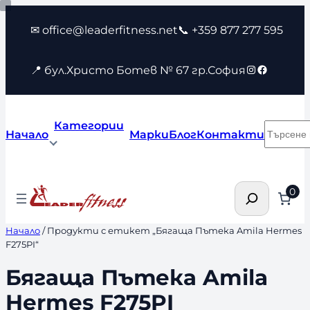
Към
✉ office@leaderfitness.net
📞 +359 877 277 595
съдържанието
Instagram
Faceboo
📍 бул.Христо Ботев № 67 гр.София
Категории
Търсен
Начало
Марки
Блог
Контакти
Търсене
0
Начало
/ Продукти с етикет „Бягаща Пътека Amila Hermes
F275PI“
Бягаща Пътека Amila
Hermes F275PI