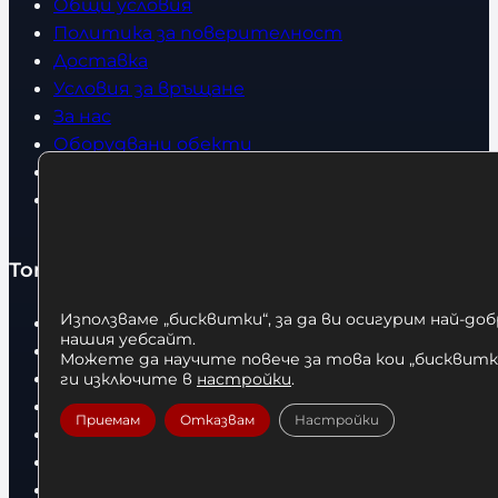
Общи условия
Политика за поверителност
Доставка
Условия за връщане
За нас
Оборудвани обекти
Контакти
Статии
Топ категории
Използваме „бисквитки“, за да ви осигурим най-до
Бокс
нашия уебсайт.
Боксови чували
Можете да научите повече за това кои „бисквитки
Боксови ръкавици
ги изключите в
настройки
.
Дрехи
Приемам
Отказвам
Настройки
Детски дрехи
Суичъри
Фитнес оборудване и аксесоари