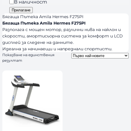
р
Н
В наличност
n
и
а
Прилагане
d
я
л
Бягаща Пътека Amila Hermes F275PI
s
и
Бягаща Пътека Amila Hermes F275PI
Разполага с мощен мотор, различни нива на наклон и
ч
скорости, амортисьорна система за комфорт и LCD
н
дисплей за следене на данните.
о
Идеална за начинаещи и напреднали спортисти.
с
Показване на единствения
т
резултат