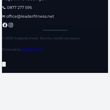
📞
0877 277 595
✉
office@leaderfitness.net
Facebook
Instagram
© 2026 Лидерфитнес. Всички права запазени.
Powered by
WebStation™