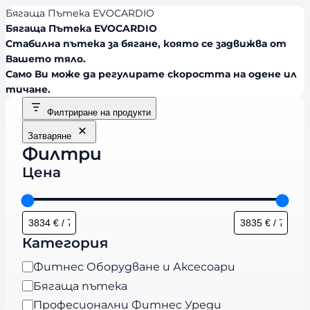
Бягаща Пътека EVOCARDIO
Бягаща Пътека EVOCARDIO
Стабилна пътека за бягане, която се задвижва от
Вашето тяло.
Само Ви може да регулирате скоростта на одене ил
тичане.
Филтриране на продукти
Затваряне
Филтри
Цена
Категория
К
Фитнес Оборудване и Аксесоари
а
Бягаща пътека
т
Професионални Фитнес Уреди