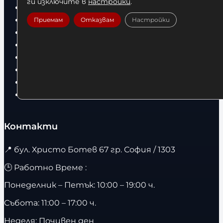
ги изключите в
настройки
.
в
Боксови чували
.
Боксови ръкавици
Приемам
Отказвам
Настройки
.
Дрехи
Детски дрехи
Суичъри
Фитнес оборудване и аксесоари
Бягащи пътеки
Велоергометри
Контакти
📍
бул. Христо Ботев 67 гр. София / 1303
🕒 Работно Време :
Понеделник – Петък: 10:00 – 19:00 ч.
Събота: 11:00 – 17:00 ч.
Неделя: Почивен ден