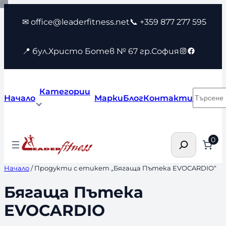
Към
✉ office@leaderfitness.net
📞 +359 877 277 595
съдържанието
Instagram
Faceboo
📍 бул.Христо Ботев № 67 гр.София
Категории
Търсен
Начало
Марки
Блог
Контакти
Търсене
0
Начало
/ Продукти с етикет „Бягаща Пътека EVOCARDIO“
Бягаща Пътека
EVOCARDIO