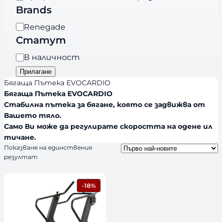
е
Brands
г
B
Renegade
о
r
Статут
р
a
и
Н
В наличност
n
я
а
Прилагане
d
л
Бягаща Пътека EVOCARDIO
s
и
Бягаща Пътека EVOCARDIO
Стабилна пътека за бягане, която се задвижва от
ч
Вашето тяло.
н
Само Ви може да регулирате скоростта на одене ил
о
тичане.
с
Показване на единствения
т
резултат
П
-18%
Р
О
Д