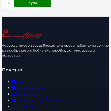
Купи
К
о
л
и
ч
е
с
Лидерфитнес е водещ вносител и представител на голямо
т
разнообразие от бойна екипировка, фитнес уреди и
в
аксесоари.
о
Полезно
Начало
Нови продукти
Общи условия
Политика за поверителност
Доставка