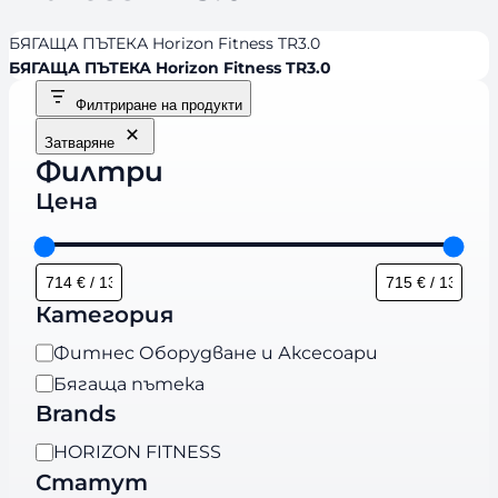
БЯГАЩА ПЪТЕКА Horizon Fitness TR3.0
БЯГАЩА ПЪТЕКА Horizon Fitness TR3.0
Филтриране на продукти
Затваряне
Филтри
Цена
Категория
К
Фитнес Оборудване и Аксесоари
а
Бягаща пътека
т
Brands
е
B
HORIZON FITNESS
г
r
Статут
о