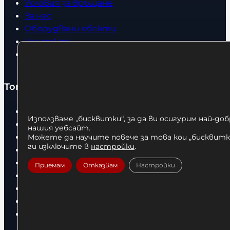
Условия за връщане
За нас
Оборудвани обекти
Контакти
Статии
Топ категории
Бокс
Използваме „бисквитки“, за да ви осигурим най-до
Боксови чували
нашия уебсайт.
Боксови ръкавици
Можете да научите повече за това кои „бисквитки
ги изключите в
настройки
.
Дрехи
Детски дрехи
Приемам
Отказвам
Настройки
Суичъри
Фитнес оборудване и аксесоари
Бягащи пътеки
Велоергометри