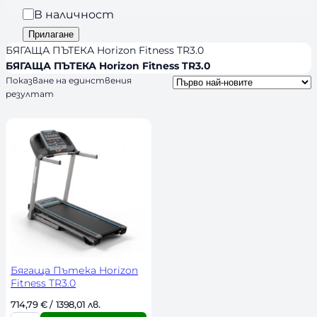
a
р
Н
В наличност
n
и
а
Прилагане
d
я
л
БЯГАЩА ПЪТЕКА Horizon Fitness TR3.0
s
и
БЯГАЩА ПЪТЕКА Horizon Fitness TR3.0
Показване на единствения
ч
резултат
н
о
с
т
Бягаща Пътека Horizon
Fitness TR3.0
714,79 
€
 / 1398,01 лв. 