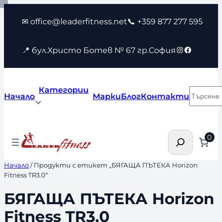
Към
✉ office@leaderfitness.net
📞 +359 877 277 595
съдържанието
Instagram
Faceboo
📍 бул.Христо Ботев № 67 гр.София
Категории
Търсен
Начало
Марки
Блог
Контакти
Търсене
0
Начало
/ Продукти с етикет „БЯГАЩА ПЪТЕКА Horizon
Fitness TR3.0“
БЯГАЩА ПЪТЕКА Horizon
Fitness TR3.0