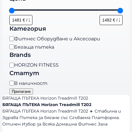
Категория
К
Фитнес Оборудване и Аксесоари
а
Бягаща пътека
т
Brands
е
B
HORIZON FITNESS
г
r
Статут
о
a
р
Н
В наличност
n
и
а
Прилагане
d
я
л
БЯГАЩА ПЪТЕКА Horizon Treadmill T202
s
и
БЯГАЩА ПЪТЕКА Horizon Treadmill T202
БЯГАЩА ПЪТЕКА Horizon Treadmill T202 🔸 Стабилна и
ч
Здрава Пътека за Бягане със Сгъваема Платформа.
н
Отичен Избор за Всяка Домашна Фитнес Зала
о