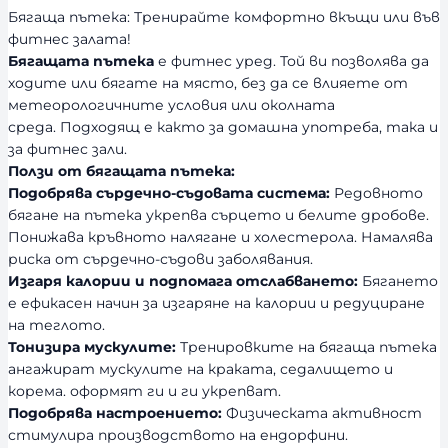
с
Бягаща пътека: Тренирайте комфортно вкъщи или във
т
фитнес залата!
Бягащата пътека
е фитнес уред. Той ви позволява да
ходите или бягате на място, без да се влияете от
метеорологичните условия или околната
среда. Подходящ е както за домашна употреба, така и
за фитнес зали.
Ползи от бягащата пътека:
Подобрява сърдечно-съдовата система:
Редовното
бягане на пътека укрепва сърцето и белите дробове.
Понижава кръвното налягане и холестерола. Намалява
риска от сърдечно-съдови заболявания.
Изгаря калории и подпомага отслабването:
Бягането
е ефикасен начин за изгаряне на калории и редуциране
на теглото.
Тонизира мускулите:
Тренировките на бягаща пътека
ангажират мускулите на краката, седалището и
корема. оформят ги и ги укрепват.
Подобрява настроението:
Физическата активност
стимулира производството на ендорфини.