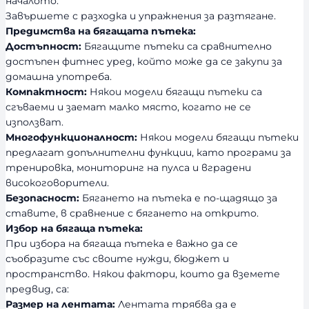
началото.
Завършете с разходка и упражнения за разтягане.
Предимства на бягащата пътека:
Достъпност:
Бягащите пътеки са сравнително
достъпен фитнес уред, който може да се закупи за
домашна употреба.
Компактност:
Някои модели бягащи пътеки са
сгъваеми и заемат малко място, когато не се
използват.
Многофункционалност:
Някои модели бягащи пътеки
предлагат допълнителни функции, като програми за
тренировка, мониторинг на пулса и вградени
високоговорители.
Безопасност:
Бягането на пътека е по-щадящо за
ставите, в сравнение с бягането на открито.
Избор на бягаща пътека:
При избора на бягаща пътека е важно да се
съобразите със своите нужди, бюджет и
пространство. Някои фактори, които да вземете
предвид, са:
Размер на лентата:
Лентата трябва да е