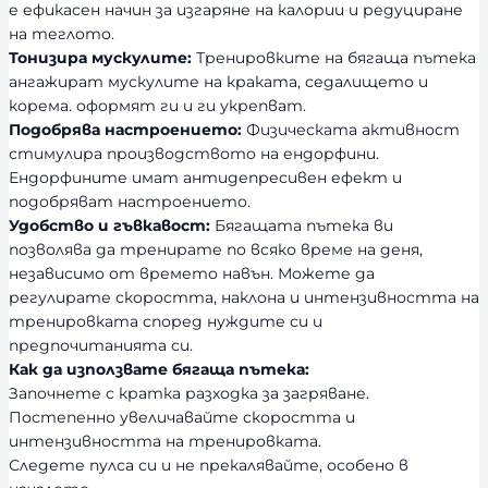
е ефикасен начин за изгаряне на калории и редуциране
на теглото.
Тонизира мускулите:
Тренировките на бягаща пътека
ангажират мускулите на краката, седалището и
корема. оформят ги и ги укрепват.
Подобрява настроението:
Физическата активност
стимулира производството на ендорфини.
Ендорфините имат антидепресивен ефект и
подобряват настроението.
Удобство и гъвкавост:
Бягащата пътека ви
позволява да тренирате по всяко време на деня,
независимо от времето навън. Можете да
регулирате скоростта, наклона и интензивността на
тренировката според нуждите си и
предпочитанията си.
Как да използвате бягаща пътека:
Започнете с кратка разходка за загряване.
Постепенно увеличавайте скоростта и
интензивността на тренировката.
Следете пулса си и не прекалявайте, особено в