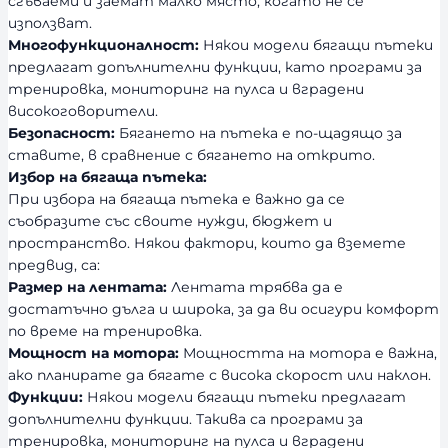
сгъваеми и заемат малко място, когато не се
използват.
Многофункционалност:
Някои модели бягащи пътеки
предлагат допълнителни функции, като програми за
тренировка, мониторинг на пулса и вградени
високоговорители.
Безопасност:
Бягането на пътека е по-щадящо за
ставите, в сравнение с бягането на открито.
Избор на бягаща пътека:
При избора на бягаща пътека е важно да се
съобразите със своите нужди, бюджет и
пространство. Някои фактори, които да вземете
предвид, са:
Размер на лентата:
Лентата трябва да е
достатъчно дълга и широка, за да ви осигури комфорт
по време на тренировка.
Мощност на мотора:
Мощността на мотора е важна,
ако планирате да бягате с висока скорост или наклон.
Функции:
Някои модели бягащи пътеки предлагат
допълнителни функции. Такива са програми за
тренировка, мониторинг на пулса и вградени