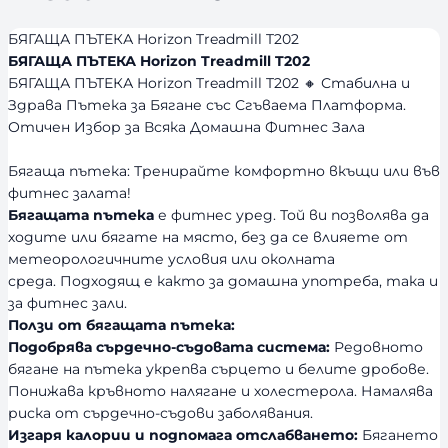
БЯГАЩА ПЪТЕКА Horizon Treadmill T202
БЯГАЩА ПЪТЕКА Horizon Treadmill T202
БЯГАЩА ПЪТЕКА Horizon Treadmill T202 🔸 Стабилна и
Здрава Пътека за Бягане със Сгъваема Платформа.
Отичен Избор за Всяка Домашна Фитнес Зала
Бягаща пътека: Тренирайте комфортно вкъщи или във
фитнес залата!
Бягащата пътека
е фитнес уред. Той ви позволява да
ходите или бягате на място, без да се влияете от
метеорологичните условия или околната
среда. Подходящ е както за домашна употреба, така и
за фитнес зали.
Ползи от бягащата пътека:
Подобрява сърдечно-съдовата система:
Редовното
бягане на пътека укрепва сърцето и белите дробове.
Понижава кръвното налягане и холестерола. Намалява
риска от сърдечно-съдови заболявания.
Изгаря калории и подпомага отслабването:
Бягането