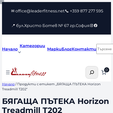
Към
✉ office@leaderfitness.net
📞 +359 877 277 595
съдържанието
Instagram
Faceboo
📍 бул.Христо Ботев № 67 гр.София
Категории
Търсен
Начало
Марки
Блог
Контакти
Търсене
0
Начало
/ Продукти с етикет „БЯГАЩА ПЪТЕКА Horizon
Treadmill T202“
БЯГАЩА ПЪТЕКА Horizon
Treadmill T202