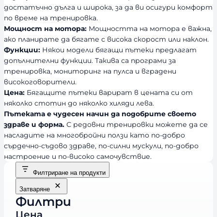
достатъчно дълга и широка, за да ви осигури комфорт
по време на тренировка.
Мощност на мотора:
Мощността на мотора е важна,
ако планирате да бягате с висока скорост или наклон.
Функции:
Някои модели бягащи пътеки предлагат
допълнителни функции. Такива са програми за
тренировка, мониторинг на пулса и вградени
високоговорители.
Цена:
Бягащите пътеки варират в цената си от
няколко стотин до няколко хиляди лева.
Пътеката е чудесен начин да подобрите своето
здраве и форма.
С редовни тренировки можете да се
насладите на многобройни ползи като по-добро
сърдечно-съдово здраве, по-силни мускули, по-добро
настроение и по-високо самочувствие.
Филтриране на продукти
Затваряне
Филтри
Цена