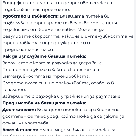
Ендорфините имат антидепресивен ефект и
подобряват настроението.
Удобство и гъвкавост:
Бягащата пътека ви
позволява да тренирате по всяко време на деня,
независимо от времето навън. Можете да
регулирате скоростта, наклона и интензивността на
тренировката според нуждите си и
предпочитанията си.
Как да използвате бягаща пътека:
Започнете с кратка разходка за загряване.
Постепенно увеличавайте скоростта и
интензивността на тренировката.
Следете пулса си и не прекалявайте, особено в
началото.
Завършете с разходка и упражнения за разтягане.
Предимства на бягащата пътека:
Достъпност:
Бягащите пътеки са сравнително
достъпен фитнес уред, който може да се закупи за
домашна употреба.
Компактност:
Някои модели бягащи пътеки са