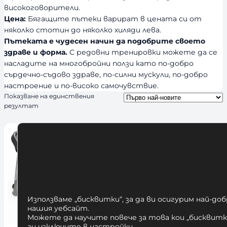
високоговорители.
Цена:
Бягащите пътеки варират в цената си от
няколко стотин до няколко хиляди лева.
Пътеката е чудесен начин да подобрите своето
здраве и форма.
С редовни тренировки можете да се
насладите на многобройни ползи като по-добро
сърдечно-съдово здраве, по-силни мускули, по-добро
настроение и по-високо самочувствие.
Показване на единствения
резултат
Използваме „бисквитки“, за да ви осигурим най-до
нашия уебсайт.
Можете да научите повече за това кои „бисквитки
ги изключите в
настройки
.