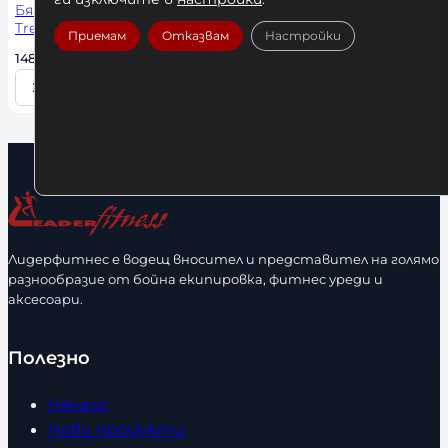
Бягаща Пътека Horizon
Treadmill T202
Приемам
Отказвам
Настройки
1481,72 
€
 / 2897,99 лв. 
Купи
К
о
л
и
ч
е
с
Лидерфитнес е водещ вносител и представител на голямо
т
разнообразие от бойна екипировка, фитнес уреди и
в
аксесоари.
о
Полезно
Начало
Нови продукти