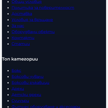
Общи условия
Политика за поверителност
Доставка
Условия за връщане
За нас
Оборудвани обекти
Контакти
Статии
Топ категории
Бокс
Боксови чували
Боксови ръкавици
Дрехи
Детски дрехи
Суичъри
Фитнес оборудване и аксесоари