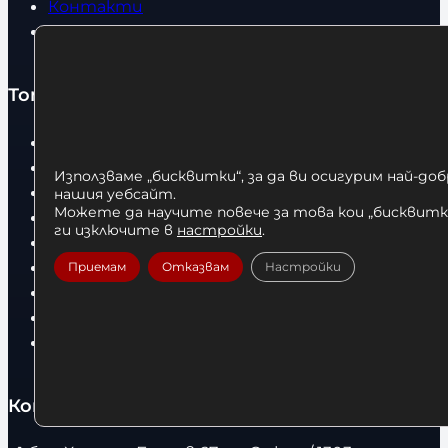
Контакти
Статии
Топ категории
Бокс
Боксови чували
Използваме „бисквитки“, за да ви осигурим най-до
Боксови ръкавици
нашия уебсайт.
Можете да научите повече за това кои „бисквитки
Дрехи
ги изключите в
настройки
.
Детски дрехи
Суичъри
Приемам
Отказвам
Настройки
Фитнес оборудване и аксесоари
Бягащи пътеки
Велоергометри
Контакти