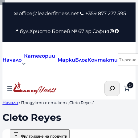
Към
✉ office@leaderfitness.net
📞 +359 877 277 595
съдържанието
Instagram
Faceboo
📍 бул.Христо Ботев № 67 гр.София
Категории
Търсен
Начало
Марки
Блог
Контакти
Търсене
0
Начало
/ Продукти с етикет „Cleto Reyes“
Cleto Reyes
Филтриране на продукти