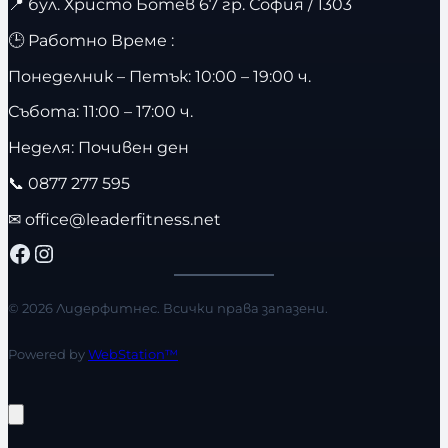
📍
бул. Христо Ботев 67 гр. София / 1303
🕒 Работно Време :
Понеделник – Петък: 10:00 – 19:00 ч.
Събота: 11:00 – 17:00 ч.
Неделя: Почивен ден
📞
0877 277 595
✉
office@leaderfitness.net
Facebook
Instagram
© 2026 Лидерфитнес. Всички права запазени.
Powered by
WebStation™