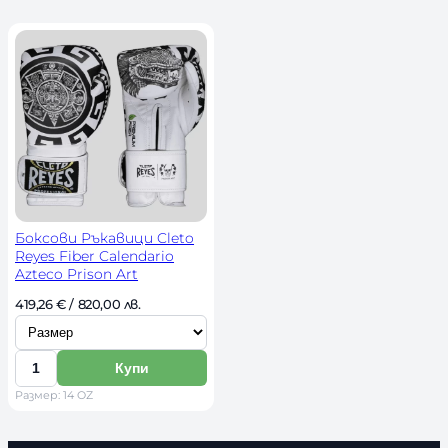
ч
н
о
с
т
Боксови Ръкавици Cleto
Reyes Fiber Calendario
Azteco Prison Art
И
419,26 
€
 / 820,00 лв. 
з
б
Купи
К
е
Размер: 14 OZ
о
р
л
и