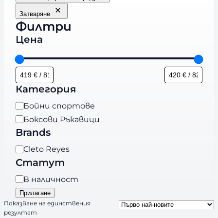
Затваряне
Филтри
Цена
Категория
К
Бойни спортове
а
Боксови Ръкавици
т
Brands
е
B
Cleto Reyes
г
r
Статут
о
a
р
Н
В наличност
n
и
а
Прилагане
d
я
л
Показване на единствения
s
резултат
и