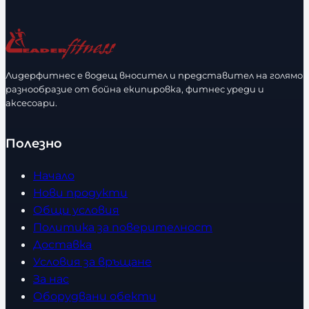
и
р
ч
а
е
з
с
м
т
е
Лидерфитнес е водещ вносител и представител на голямо
в
разнообразие от бойна екипировка, фитнес уреди и
р
аксесоари.
о
Полезно
Начало
Нови продукти
Общи условия
Политика за поверителност
Доставка
Условия за връщане
За нас
Оборудвани обекти