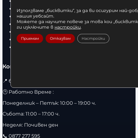
Боксови ръкавици
Дрехи
Използваме „бисквитки“, за да ви осигурим най-до
Детски дрехи
нашия уебсайт.
Можете да научите повече за това кои „бисквитки
Суичъри
ги изключите в
настройки
.
Фитнес оборудване и аксесоари
Приемам
Отказвам
Настройки
Бягащи пътеки
Велоергометри
Контакти
📍
бул. Христо Ботев 67 гр. София / 1303
🕒 Работно Време :
Понеделник – Петък: 10:00 – 19:00 ч.
Събота: 11:00 – 17:00 ч.
Неделя: Почивен ден
📞
0877 277 595