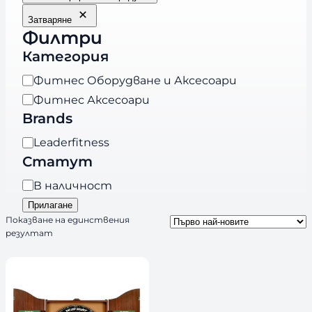
Затваряне
Филтри
Категория
К
Фитнес Оборудване и Аксесоари
а
Фитнес Аксесоари
т
Brands
е
B
Leaderfitness
г
r
Статут
о
a
р
Н
В наличност
n
и
а
Прилагане
d
я
л
Показване на единствения
s
резултат
и
ч
н
о
с