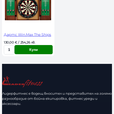
т
Дартс Win.Max The Ships
130,00 
€
 / 254,26 лв. 
Купи
К
о
л
и
ч
е
с
Лидерфитнес е водещ вносител и представител на голямо
т
разнообразие от бойна екипировка, фитнес уреди и
в
аксесоари.
о