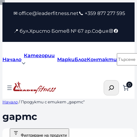
Към
✉ office@leaderfitness.net
📞 +359 877 277 595
съдържанието
Instagram
Faceboo
📍 бул.Христо Ботев № 67 гр.София
Категории
Търсен
Начало
Марки
Блог
Контакти
Търсене
0
Начало
/ Продукти с етикет „дартс“
дартс
Филтриране на продукти