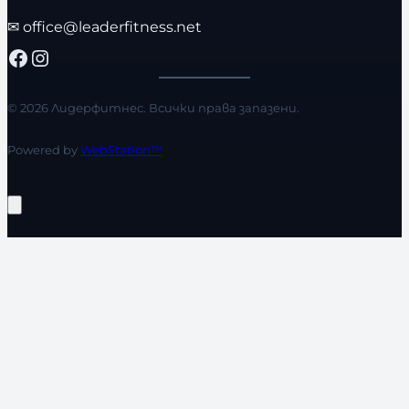
✉
office@leaderfitness.net
Facebook
Instagram
© 2026 Лидерфитнес. Всички права запазени.
Powered by
WebStation™