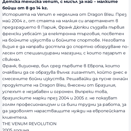
Детска тениска venum, с мисъл за най – малките
бойци от 8 до 14 кг.
Историята на Venum е неделима от Dragon Bleu. През
май 2004 г., от стаята на малкия си апартамент в
предградието в Париж, Франк Дюпюи създава първия
френски уебсайт за електронна търговия, посветен
на бойните изкуства и бойните спортове. Неговата
визия е да направи достъпа до спортно оборудване по-
лесен от специализирани магазини, с които пазарът е
свикнал.
Франк, визионер, бил сред първите в Европа, които
очаквали да се образува вълна: гигантът, който днес е
смесените бойни изкуства. Решавайки да пусне онлайн
продуктите на Dragon Bleu, внесени от Бразилия,
успехът е незабавен и огромен. Въпреки това,
бразилските марки през 2004 и 2005 г. не показват
голям професионализъм и са били трудни за работа, за
да задоволят нарастващите нужди на европейската
клиентела.
THE VENUM REVOLUTION
2005 година