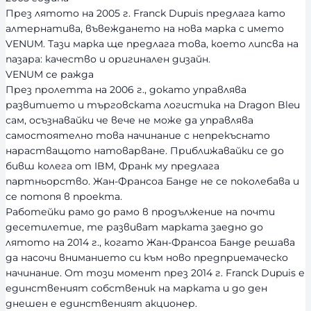
През лятото на 2005 г. Franck Dupuis предлага като
алтернатива, въвеждането на нова марка с името
VENUM. Тази марка ще предлага това, което липсва на
пазара: качество и оригинален дизайн.
VENUM се ражда
През пролетта на 2006 г., докато управлява
развитието и търговската логистика на Dragon Bleu
сам, осъзнавайки че вече не може да управлява
самостоятелно това начинание с непрекъснато
нарастващото натоварване. Приближавайки се до
бивш колега от IBM, Франк му предлага
партньорство. Жан-Франсоа Банде не се поколебава и
се потопя в проекта.
Работейки рамо до рамо в продължение на почти
десетилетие, те развиват марката заедно до
лятото на 2014 г., когато Жан-Франсоа Банде решава
да насочи вниманието си към ново предприемаческо
начинание. От този момент през 2014 г. Franck Dupuis е
единственият собственик на марката и до ден
днешен е единственият акционер.