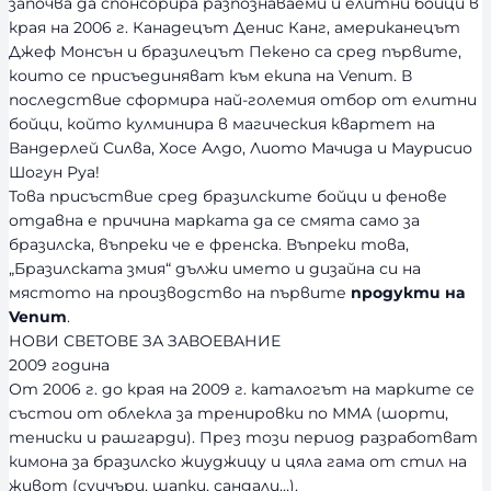
започва да спонсорира разпознаваеми и елитни бойци в
края на 2006 г. Канадецът Денис Канг, американецът
Джеф Монсън и бразилецът Пекено са сред първите,
които се присъединяват към екипа на Venum. В
последствие сформира най-големия отбор от елитни
бойци, който кулминира в магическия квартет на
Вандерлей Силва, Хосе Алдо, Лиото Мачида и Маурисио
Шогун Руа!
Това присъствие сред бразилските бойци и фенове
отдавна е причина марката да се смята само за
бразилска, въпреки че е френска. Въпреки това,
„Бразилската змия“ дължи името и дизайна си на
мястото на производство на първите
продукти на
Venum
.
НОВИ СВЕТОВЕ ЗА ЗАВОЕВАНИЕ
2009 година
От 2006 г. до края на 2009 г. каталогът на марките се
състои от облекла за тренировки по ММА (шорти,
тениски и рашгарди). През този период разработват
кимона за бразилско жиуджицу и цяла гама от стил на
живот (суичъри, шапки, сандали…).