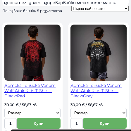
износител, далеч изпреварвайки местните марки.
S
Показване всички 5 резултата
o
r
t
e
d
b
y
l
a
t
e
s
t
Детска Тениска Venum
Детска Тениска Venum
Wolf Atak Kids T-Shirt –
Wolf Atak Kids T-Shirt –
Black/Red
Black/Grey
И
И
30,00 
€
 / 58,67 лв. 
30,00 
€
 / 58,67 лв. 
з
з
б
б
Купи
Купи
К
К
е
е