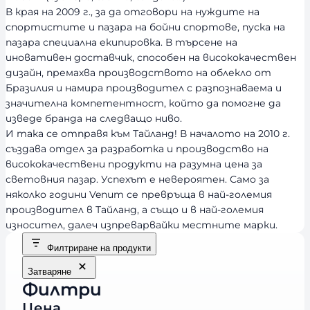
В края на 2009 г., за да отговори на нуждите на
спортистите и пазара на бойни спортове, пуска на
пазара специална екипировка. В търсене на
иновативен доставчик, способен на висококачествен
дизайн, премахва производството на облекло от
Бразилия и намира производител с разпознаваема и
значителна компетентност, който да помогне да
изведе бранда на следващо ниво.
И така се отправя към Тайланд! В началото на 2010 г.
създава отдел за разработка и производство на
висококачествени продукти на разумна цена за
световния пазар. Успехът е невероятен. Само за
няколко години Venum се превръща в най-големия
производител в Тайланд, а също и в най-големия
износител, далеч изпреварвайки местните марки.
Филтриране на продукти
Затваряне
Филтри
Цена