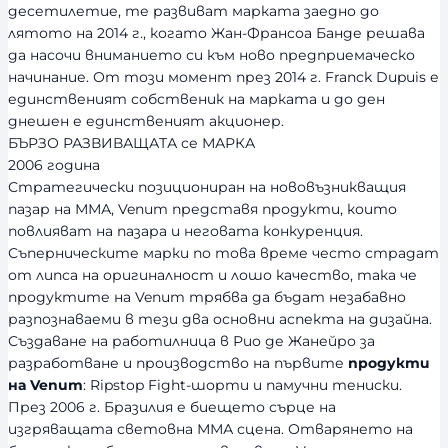
десетилетие, те развиват марката заедно до
лятото на 2014 г., когато Жан-Франсоа Банде решава
да насочи вниманието си към ново предприемаческо
начинание. От този момент през 2014 г. Franck Dupuis е
единственият собственик на марката и до ден
днешен е единственият акционер.
БЪРЗО РАЗВИВАЩАТА се МАРКА
2006 година
Стратегически позициониран на нововъзникващия
пазар на ММА, Venum представя продукти, които
повлияват на пазара и неговата конкуренция.
Съперническите марки по това време често страдат
от липса на оригиналност и лошо качество, така че
продуктите на Venum трябва да бъдат незабавно
разпознаваеми в тези два основни аспекта на дизайна.
Създаване на работилница в Рио де Жанейро за
разработване и производство на първите
продукти
на Venum
: Ripstop Fight-шорти и памучни тениски.
През 2006 г. Бразилия е биещето сърце на
изгряващата световна ММА сцена. Отварянето на