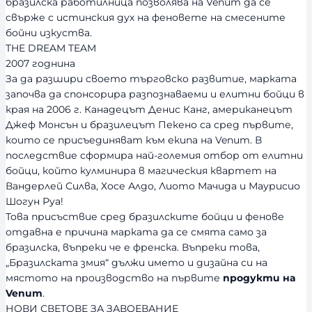
бразилска работилница позволява на Venum да се
свърже с истинския дух на феновете на смесените
бойни изкуства.
THE DREAM TEAM
2007 годнина
За да разшири своето търговско развитие, марката
започва да спонсорира разпознаваеми и елитни бойци в
края на 2006 г. Канадецът Денис Канг, американецът
Джеф Монсън и бразилецът Пекено са сред първите,
които се присъединяват към екипа на Venum. В
последствие сформира най-големия отбор от елитни
бойци, който кулминира в магическия квартет на
Вандерлей Силва, Хосе Алдо, Лиото Мачида и Маурисио
Шогун Руа!
Това присъствие сред бразилските бойци и фенове
отдавна е причина марката да се смята само за
бразилска, въпреки че е френска. Въпреки това,
„Бразилската змия“ дължи името и дизайна си на
мястото на производство на първите
продукти на
Venum
.
НОВИ СВЕТОВЕ ЗА ЗАВОЕВАНИЕ