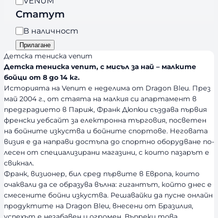
B
VENUM
r
Статут
a
Н
В наличност
n
а
Прилагане
d
л
Детска тениска venum
s
и
Детска тениска venum, с мисъл за най – малките
бойци от 8 до 14 кг.
ч
Историята на Venum е неделима от Dragon Bleu. През
н
май 2004 г., от стаята на малкия си апартамент в
о
предградието в Париж, Франк Дюпюи създава първия
с
френски уебсайт за електронна търговия, посветен
т
на бойните изкуства и бойните спортове. Неговата
визия е да направи достъпа до спортно оборудване по-
лесен от специализирани магазини, с които пазарът е
свикнал.
Франк, визионер, бил сред първите в Европа, които
очаквали да се образува вълна: гигантът, който днес е
смесените бойни изкуства. Решавайки да пусне онлайн
продуктите на Dragon Bleu, внесени от Бразилия,
успехът е незабавен и огромен. Въпреки това,