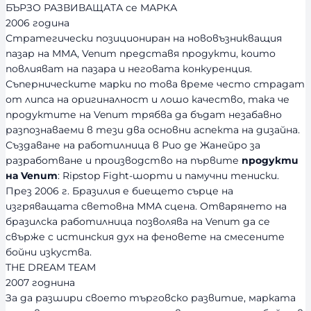
БЪРЗО РАЗВИВАЩАТА се МАРКА
2006 година
Стратегически позициониран на нововъзникващия
пазар на ММА, Venum представя продукти, които
повлияват на пазара и неговата конкуренция.
Съперническите марки по това време често страдат
от липса на оригиналност и лошо качество, така че
продуктите на Venum трябва да бъдат незабавно
разпознаваеми в тези два основни аспекта на дизайна.
Създаване на работилница в Рио де Жанейро за
разработване и производство на първите
продукти
на Venum
: Ripstop Fight-шорти и памучни тениски.
През 2006 г. Бразилия е биещето сърце на
изгряващата световна ММА сцена. Отварянето на
бразилска работилница позволява на Venum да се
свърже с истинския дух на феновете на смесените
бойни изкуства.
THE DREAM TEAM
2007 годнина
За да разшири своето търговско развитие, марката