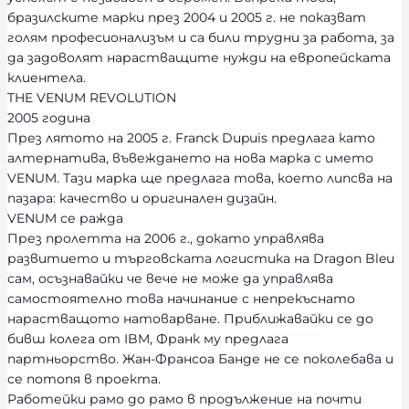
бразилските марки през 2004 и 2005 г. не показват
голям професионализъм и са били трудни за работа, за
да задоволят нарастващите нужди на европейската
клиентела.
THE VENUM REVOLUTION
2005 година
През лятото на 2005 г. Franck Dupuis предлага като
алтернатива, въвеждането на нова марка с името
VENUM. Тази марка ще предлага това, което липсва на
пазара: качество и оригинален дизайн.
VENUM се ражда
През пролетта на 2006 г., докато управлява
развитието и търговската логистика на Dragon Bleu
сам, осъзнавайки че вече не може да управлява
самостоятелно това начинание с непрекъснато
нарастващото натоварване. Приближавайки се до
бивш колега от IBM, Франк му предлага
партньорство. Жан-Франсоа Банде не се поколебава и
се потопя в проекта.
Работейки рамо до рамо в продължение на почти