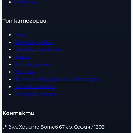
Статии
Топ категории
Бокс
Боксови чували
Боксови ръкавици
Дрехи
Детски дрехи
Суичъри
Фитнес оборудване и аксесоари
Бягащи пътеки
Велоергометри
Контакти
📍
бул. Христо Ботев 67 гр. София / 1303