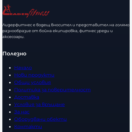
ч
а
е
з
с
м
т
е
Лидерфитнес е водещ вносител и представител на голямо
в
разнообразие от бойна екипировка, фитнес уреди и
р
аксесоари.
о
Полезно
Начало
Нови продукти
Общи условия
Политика за поверителност
Доставка
Условия за връщане
За нас
Оборудвани обекти
Контакти