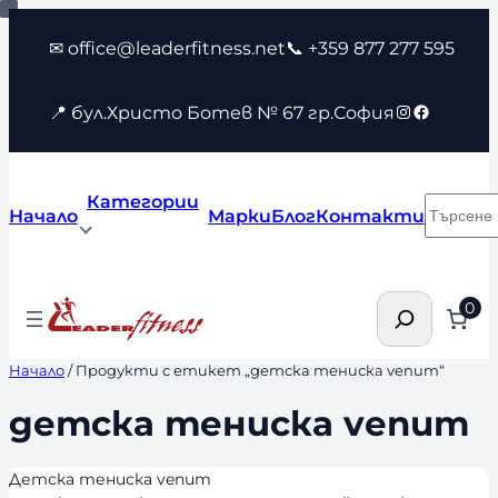
Към
✉ office@leaderfitness.net
📞 +359 877 277 595
съдържанието
Instagram
Faceboo
📍 бул.Христо Ботев № 67 гр.София
Категории
Търсен
Начало
Марки
Блог
Контакти
Търсене
0
Начало
/ Продукти с етикет „детска тениска venum“
детска тениска venum
Детска тениска venum