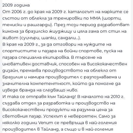
2009 година
От 2006 г. до края на 2009 г. каталогът на марките се
състои от облекла за тренировки по ММА (шорти,
тениски и рашгарди). През този период разработват
кимона за бразилско жиуджицу и цяла гама от стил на
живот (суичъри, шапки, сандали…).
В края на 2009 г., за да отговори на нуждите на
спортистите и пазара на бойни спортове, пуска на
пазара специална екипировка. В търсене на
иновативен доставчик, способен на висококачествен
дизайн, премахва производството на облекло от
Бразилия и намира производител с разпознаваема и
значителна компетентност, който да помогне да
изведе бранда на следващо ниво.
И така се отправя към Тайланд! В началото на 2010 г.
създава отдел за разработка и производство на
висококачествени продукти на разумна цена за
световния пазар. Успехът е невероятен. Само за
няколко години Venum се превръща в най-големия
производител в Тайланд, а също и в най-големия