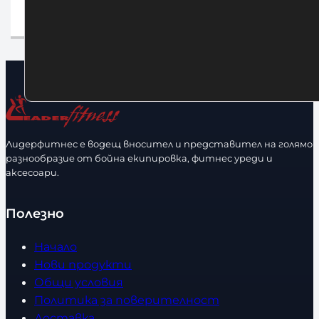
Добавяне в количката
а
Лидерфитнес е водещ вносител и представител на голямо
разнообразие от бойна екипировка, фитнес уреди и
аксесоари.
Полезно
Начало
Нови продукти
Общи условия
Политика за поверителност
Доставка