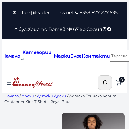
Към
✉ office@leaderfitness.net
📞 +359 877 277 595
съдържанието
Instagram
Faceboo
📍 бул.Христо Ботев № 67 гр.София
Категории
Търсен
Начало
Марки
Блог
Контакти
Търсене
0
Начало
/
Дрехи
/
Детски Дрехи
/ Детска Тениска Venum
Contender Kids T-Shirt – Royal Blue