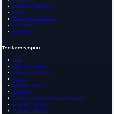
Условия за връщане
За нас
Оборудвани обекти
Контакти
Статии
Топ категории
Бокс
Боксови чували
Боксови ръкавици
Дрехи
Детски дрехи
Суичъри
Фитнес оборудване и аксесоари
Бягащи пътеки
Велоергометри