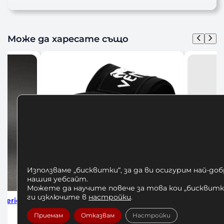
Може да харесате също
Използваме „бисквитки“, за да ви осигурим най-до
нашия уебсайт.
Можете да научите повече за това кои „бисквитки
ги изключите в
настройки
.
 Series
Бинтове за Бокс Venum 4м Black
Бинт
Приемам
Отказвам
Настройки
12,00
€
/ 23,47 лв.