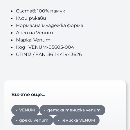
Състав: 100% памук
Къси ръкави
Нормална младежка форма
Лого на Venum.
Марка: Venum
Код : VENUM-05605-004
GTIN13 / EAN: 3611441943626
Вижте още…
VENUM
детска тениска venum
дрехи venum
Тениска VENUM