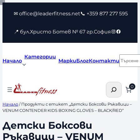
Към
✉ office@leaderfitness.net
📞 +359 877 277 595
съдържанието
Instagram
Faceboo
📍 бул.Христо Ботев № 67 гр.София
Категории
Търсен
Начало
Марки
Блог
Контакти
Търсене
0
Начало
/ Продукти с етикет „Детски Боксови Ръкавици –
VENUM CONTENDER KIDS BOXING GLOVES – BLACK/RED“
Детски Боксови
Ръкавици – VENUM