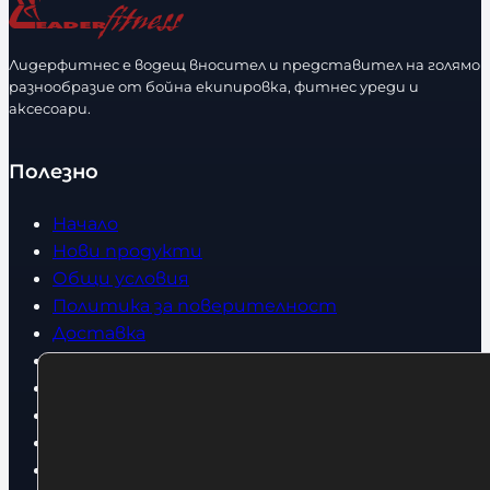
е
з
с
м
т
е
Лидерфитнес е водещ вносител и представител на голямо
в
разнообразие от бойна екипировка, фитнес уреди и
р
аксесоари.
о
Полезно
Начало
Нови продукти
Общи условия
Политика за поверителност
Доставка
Условия за връщане
За нас
Оборудвани обекти
Контакти
Статии