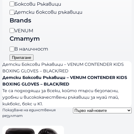
а
Боксови Ръкавици
т
Детски боксови ръкавици
е
Brands
г
B
VENUM
о
r
Статут
р
a
и
Н
В наличност
n
я
а
Прилагане
d
л
Детски Боксови Ръкавици – VENUM CONTENDER KIDS
s
и
BOXING GLOVES – BLACK/RED
Детски Боксови Ръкавици – VENUM CONTENDER KIDS
ч
BOXING GLOVES – BLACK/RED
н
Те са подходящи за всеки, който търси безопасни,
о
удобни и висококачествени ръкавици за муай тай,
с
кикбокс, бокс и K1.
т
Показване на единствения
резултат