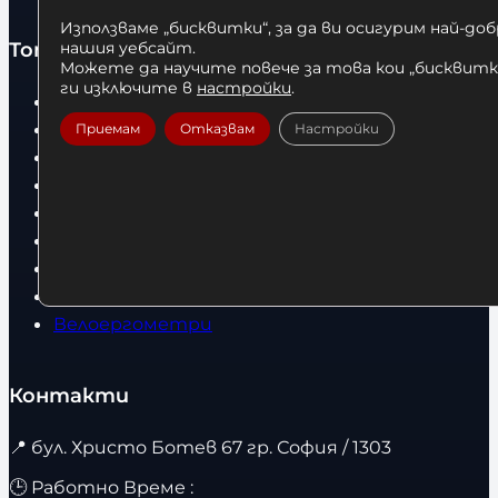
Използваме „бисквитки“, за да ви осигурим най-до
Топ категории
нашия уебсайт.
Можете да научите повече за това кои „бисквитки
ги изключите в
настройки
.
Бокс
Боксови чували
Приемам
Отказвам
Настройки
Боксови ръкавици
Дрехи
Детски дрехи
Суичъри
Фитнес оборудване и аксесоари
Бягащи пътеки
Велоергометри
Контакти
📍
бул. Христо Ботев 67 гр. София / 1303
🕒 Работно Време :