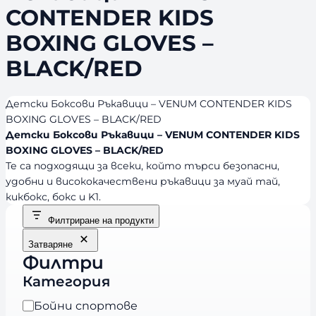
CONTENDER KIDS
BOXING GLOVES –
BLACK/RED
Детски Боксови Ръкавици – VENUM CONTENDER KIDS
BOXING GLOVES – BLACK/RED
Детски Боксови Ръкавици – VENUM CONTENDER KIDS
BOXING GLOVES – BLACK/RED
Те са подходящи за всеки, който търси безопасни,
удобни и висококачествени ръкавици за муай тай,
кикбокс, бокс и K1.
Филтриране на продукти
Затваряне
Филтри
Категория
К
Бойни спортове