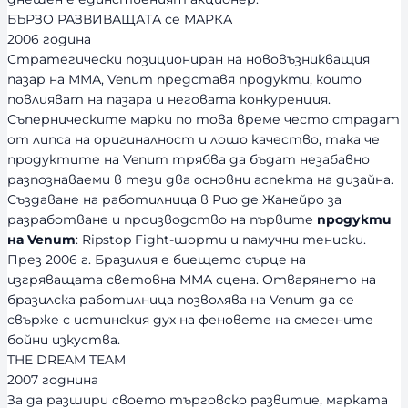
БЪРЗО РАЗВИВАЩАТА се МАРКА
2006 година
Стратегически позициониран на нововъзникващия
пазар на ММА, Venum представя продукти, които
повлияват на пазара и неговата конкуренция.
Съперническите марки по това време често страдат
от липса на оригиналност и лошо качество, така че
продуктите на Venum трябва да бъдат незабавно
разпознаваеми в тези два основни аспекта на дизайна.
Създаване на работилница в Рио де Жанейро за
разработване и производство на първите
продукти
на Venum
: Ripstop Fight-шорти и памучни тениски.
През 2006 г. Бразилия е биещето сърце на
изгряващата световна ММА сцена. Отварянето на
бразилска работилница позволява на Venum да се
свърже с истинския дух на феновете на смесените
бойни изкуства.
THE DREAM TEAM
2007 годнина
За да разшири своето търговско развитие, марката