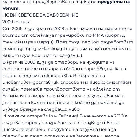
мястото на производство на първите
продукти на
Venum
.
НОВИ СВЕТОВЕ ЗА ЗАВОЕВАНИЕ
2009 година
От 2006 г. до края на 2009 г. каталогът на марките се
състои от облекла за тренировки по ММА (шорти,
тениски и рашгарди). През този период разработват
кимона за бразилско жиуджицу и цяла гама от стил на
живот (суичъри, шапки, сандали…).
В края на 2009 г., за да отговори на нуждите на
спортистите и пазара на бойни спортове, пуска на
пазара специална екипировка. В търсене на
иновативен доставчик, способен на висококачествен
дизайн, премахва производството на облекло от
Бразилия и намира производител с разпознаваема и
значителна компетентност, който да помогне да
изведе бранда на следващо ниво.
И така се отправя към Тайланд! В началото на 2010 г.
създава отдел за разработка и производство на
висококачествени продукти на разумна цена за
световния пазар. Успехът е невероятен. Само за