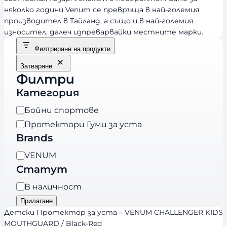
няколко години Venum се превръща в най-големия
производител в Тайланд, а също и в най-големия
износител, далеч изпреварвайки местните марки.
Филтриране на продукти
Затваряне
Филтри
Категория
К
Бойни спортове
а
Протектори Гуми за уста
т
Brands
е
B
VENUM
г
r
Статут
о
a
р
Н
В наличност
n
и
а
Прилагане
d
я
л
Детски Протектор за уста – VENUM CHALLENGER KIDS
s
и
MOUTHGUARD / Black-Red