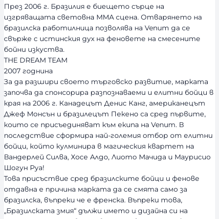
През 2006 г. Бразилия е биещето сърце на
изгряващата световна ММА сцена. Отварянето на
бразилска работилница позволява на Venum да се
свърже с истинския дух на феновете на смесените
бойни изкуства.
THE DREAM TEAM
2007 годнина
За да разшири своето търговско развитие, марката
започва да спонсорира разпознаваеми и елитни бойци в
края на 2006 г. Канадецът Денис Канг, американецът
Джеф Монсън и бразилецът Пекено са сред първите,
които се присъединяват към екипа на Venum. В
последствие сформира най-големия отбор от елитни
бойци, който кулминира в магическия квартет на
Вандерлей Силва, Хосе Алдо, Лиото Мачида и Маурисио
Шогун Руа!
Това присъствие сред бразилските бойци и фенове
отдавна е причина марката да се смята само за
бразилска, въпреки че е френска. Въпреки това,
„Бразилската змия“ дължи името и дизайна си на