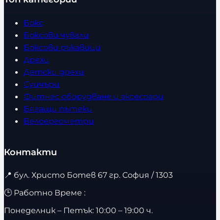
Бокс
Боксови чували
Боксови ръкавици
Дрехи
Детски дрехи
Суичъри
Фитнес оборудване и аксесоари
Бягащи пътеки
Велоергометри
Контакти
📍
бул. Христо Ботев 67 гр. София / 1303
🕒 Работно Време :
Понеделник – Петък: 10:00 – 19:00 ч.