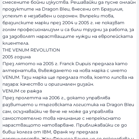
смесените бойни изкуства. Решавайки да пусне онлайн
продуктите на Dragon Bleu, внесени от Бразилия,
успехът е незабавен и огромен. Въпреки това,
бразилските марки през 2004 и 2005 г. не показват
голям професионализъм и са били трудни за работа, за
да задоволят нарастващите нужди на европейската
клиентела.
THE VENUM REVOLUTION
2005 година
През лятото на 2005 г. Franck Dupuis предлага като
алтернатива, въвеждането на нова марка с името
VENUM. Тази марка ще предлага това, което липсва на
пазара: качество и оригинален дизайн.
VENUM се ражда
През пролетта на 2006 г., докато управлява
развитието и търговската логистика на Dragon Bleu
сам, осъзнавайки че вече не може да управлява
самостоятелно това начинание с непрекъснато
нарастващото натоварване. Приближавайки се до
бивш колега от IBM, Франк му предлага
партньорство. Жан-Франсоа Банде не се поколебава и