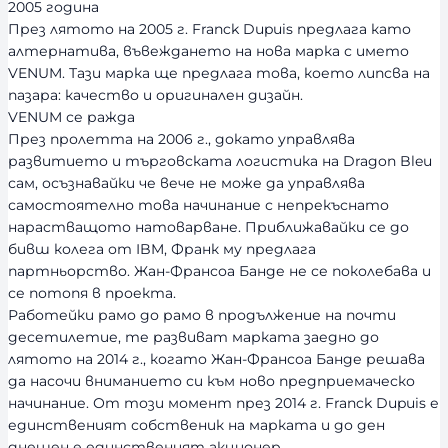
2005 година
През лятото на 2005 г. Franck Dupuis предлага като
алтернатива, въвеждането на нова марка с името
VENUM. Тази марка ще предлага това, което липсва на
пазара: качество и оригинален дизайн.
VENUM се ражда
През пролетта на 2006 г., докато управлява
развитието и търговската логистика на Dragon Bleu
сам, осъзнавайки че вече не може да управлява
самостоятелно това начинание с непрекъснато
нарастващото натоварване. Приближавайки се до
бивш колега от IBM, Франк му предлага
партньорство. Жан-Франсоа Банде не се поколебава и
се потопя в проекта.
Работейки рамо до рамо в продължение на почти
десетилетие, те развиват марката заедно до
лятото на 2014 г., когато Жан-Франсоа Банде решава
да насочи вниманието си към ново предприемаческо
начинание. От този момент през 2014 г. Franck Dupuis е
единственият собственик на марката и до ден
днешен е единственият акционер.