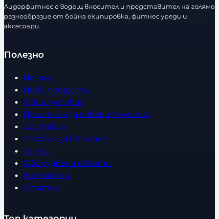
с
Лидерфитнес е водещ вносител и представител на голямо
т
разнообразие от бойна екипировка, фитнес уреди и
в
аксесоари.
о
Полезно
Начало
Нови продукти
Общи условия
Политика за поверителност
Доставка
Условия за връщане
За нас
Оборудвани обекти
Контакти
Статии
Топ категории