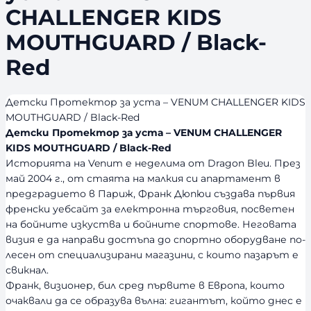
CHALLENGER KIDS
MOUTHGUARD / Black-
Red
Детски Протектор за уста – VENUM CHALLENGER KIDS
MOUTHGUARD / Black-Red
Детски Протектор за уста – VENUM CHALLENGER
KIDS MOUTHGUARD / Black-Red
Историята на Venum е неделима от Dragon Bleu. През
май 2004 г., от стаята на малкия си апартамент в
предградието в Париж, Франк Дюпюи създава първия
френски уебсайт за електронна търговия, посветен
на бойните изкуства и бойните спортове. Неговата
визия е да направи достъпа до спортно оборудване по-
лесен от специализирани магазини, с които пазарът е
свикнал.
Франк, визионер, бил сред първите в Европа, които
очаквали да се образува вълна: гигантът, който днес е