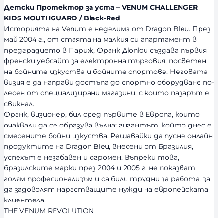
Детски Протектор за уста – VENUM CHALLENGER
ч
KIDS MOUTHGUARD / Black-Red
н
Историята на Venum е неделима от Dragon Bleu. През
о
май 2004 г., от стаята на малкия си апартамент в
с
предградието в Париж, Франк Дюпюи създава първия
т
френски уебсайт за електронна търговия, посветен
на бойните изкуства и бойните спортове. Неговата
визия е да направи достъпа до спортно оборудване по-
лесен от специализирани магазини, с които пазарът е
свикнал.
Франк, визионер, бил сред първите в Европа, които
очаквали да се образува вълна: гигантът, който днес е
смесените бойни изкуства. Решавайки да пусне онлайн
продуктите на Dragon Bleu, внесени от Бразилия,
успехът е незабавен и огромен. Въпреки това,
бразилските марки през 2004 и 2005 г. не показват
голям професионализъм и са били трудни за работа, за
да задоволят нарастващите нужди на европейската
клиентела.
THE VENUM REVOLUTION