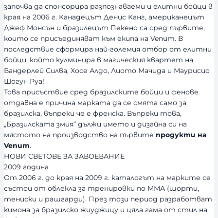
започва да спонсорира разпознаваеми и елитни бойци в
края на 2006 г. Канадецът Денис Канг, американецът
Джеф Монсън и бразилецът Пекено са сред първите,
които се присъединяват към екипа на Venum. В
последствие сформира най-големия отбор от елитни
бойци, който кулминира в магическия квартет на
Вандерлей Силва, Хосе Алдо, Лиото Мачида и Маурисио
Шогун Руа!
Това присъствие сред бразилските бойци и фенове
отдавна е причина марката да се смята само за
бразилска, въпреки че е френска. Въпреки това,
„Бразилската змия“ дължи името и дизайна си на
мястото на производство на първите
продукти на
Venum
.
НОВИ СВЕТОВЕ ЗА ЗАВОЕВАНИЕ
2009 година
От 2006 г. до края на 2009 г. каталогът на марките се
състои от облекла за тренировки по ММА (шорти,
тениски и рашгарди). През този период разработват
кимона за бразилско жиуджицу и цяла гама от стил на