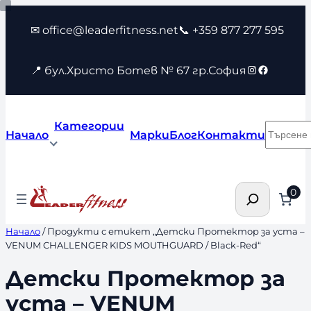
Към
✉ office@leaderfitness.net
📞 +359 877 277 595
съдържанието
Instagram
Faceboo
📍 бул.Христо Ботев № 67 гр.София
Категории
Търсен
Начало
Марки
Блог
Контакти
Търсене
0
Начало
/ Продукти с етикет „Детски Протектор за уста –
VENUM CHALLENGER KIDS MOUTHGUARD / Black-Red“
Детски Протектор за
уста – VENUM