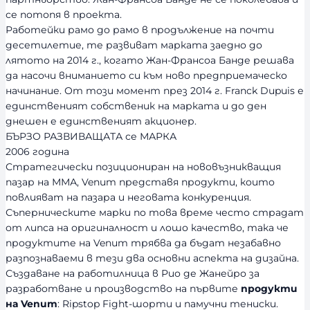
се потопя в проекта.
Работейки рамо до рамо в продължение на почти
десетилетие, те развиват марката заедно до
лятото на 2014 г., когато Жан-Франсоа Банде решава
да насочи вниманието си към ново предприемаческо
начинание. От този момент през 2014 г. Franck Dupuis е
единственият собственик на марката и до ден
днешен е единственият акционер.
БЪРЗО РАЗВИВАЩАТА се МАРКА
2006 година
Стратегически позициониран на нововъзникващия
пазар на ММА, Venum представя продукти, които
повлияват на пазара и неговата конкуренция.
Съперническите марки по това време често страдат
от липса на оригиналност и лошо качество, така че
продуктите на Venum трябва да бъдат незабавно
разпознаваеми в тези два основни аспекта на дизайна.
Създаване на работилница в Рио де Жанейро за
разработване и производство на първите
продукти
на Venum
: Ripstop Fight-шорти и памучни тениски.