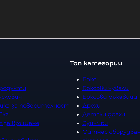
13,00 
лв. 
15,00 
€
 / 29,34 лв. 
−
К
−
+
Купи
Купи
К
о
о
л
л
и
и
ч
ч
е
Топ категории
е
с
с
т
о
Бокс
т
в
продукти
Боксови чували
в
о
условия
Боксови ръкавици
о
ика за поверителност
Дрехи
вка
Детски дрехи
я за връщане
Суичъри
Фитнес оборудван