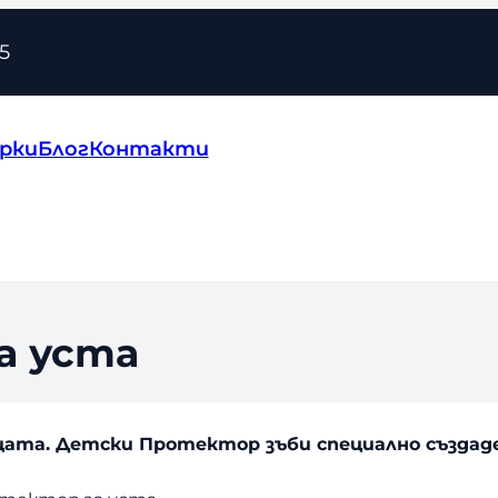
5
рки
Блог
Контакти
а уста
цата.
Детски Протектор зъби с
пециално създад