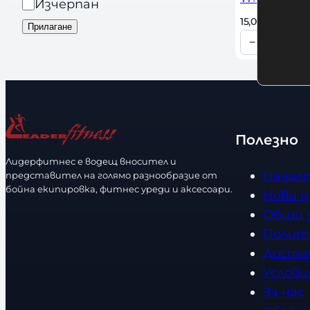
и
а
Изчерпан
d
я
л
15,00 
€
 / 29,34 
Прилагане
s
и
−
+
К
ч
о
н
л
о
и
с
ч
т
Полезно
е
Лидерфитнес е водещ вносител и
с
Начал
представител на голямо разнообразие от
т
бойна екипировка, фитнес уреди и аксесоари.
Нови 
в
Общи 
о
Полит
Доста
Услови
За нас