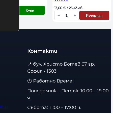
€
 / 25,43 лв. 
13,00 
€
 / 25,43 лв. 
+
Купи
−
+
Изчерпан
К
о
л
и
ч
Контакти
е
с
📍
бул. Христо Ботев 67 гр.
т
София / 1303
в
🕒 Работно Време :
о
Понеделник – Петък: 10:00 – 19:00
ч.
е и
Събота: 11:00 – 17:00 ч.