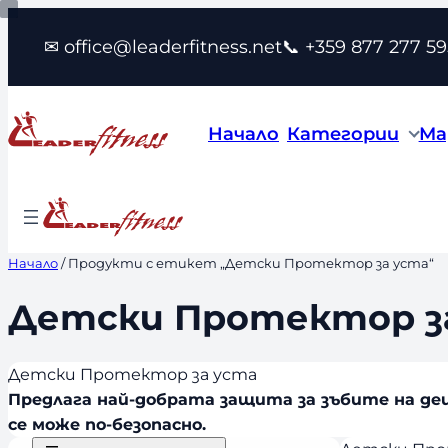
Към
✉ office@leaderfitness.net
📞 +359 877 277 59
съдържанието
Начало
Категории
Ма
Начало
/ Продукти с етикет „Детски Протектор за уста“
Детски Протектор з
Детски Протектор за уста
Предлага най-добрата защита за зъбите на де
се може по-безопасно.