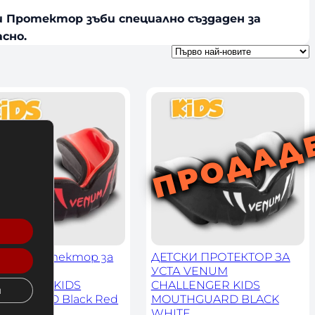
 Протектор зъби с
пециално създаден за
сно.
ски Протектор за
ДЕТСКИ ПРОТЕКТОР ЗА
а VENUM
УСТА VENUM
LLENGER KIDS
CHALLENGER KIDS
и
THGUARD Black Red
MOUTHGUARD BLACK
WHITE