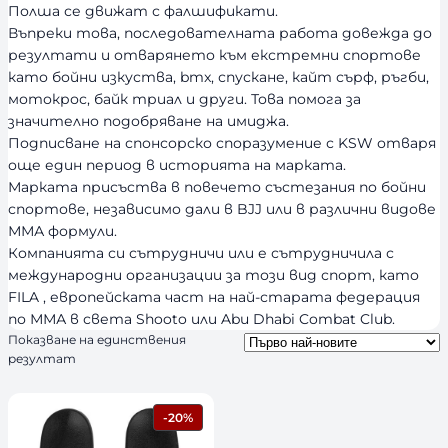
Полша се движат с фалшификати.
Въпреки това, последователната работа довежда до
резултати и отварянето към екстремни спортове
като бойни изкуства, bmx, спускане, кайт сърф, ръгби,
мотокрос, байк триал и други. Това помога за
значително подобряване на имиджа.
Подписване на спонсорско споразумение с KSW отваря
още един период в историята на марката.
Марката присъства в повечето състезания по бойни
спортове, независимо дали в BJJ или в различни видове
ММА формули.
Компанията си сътрудничи или е сътрудничила с
международни организации за този вид спорт, като
FILA , европейската част на най-старата федерация
по ММА в света Shooto или Abu Dhabi Combat Club.
Показване на единствения
резултат
П
-20%
Р