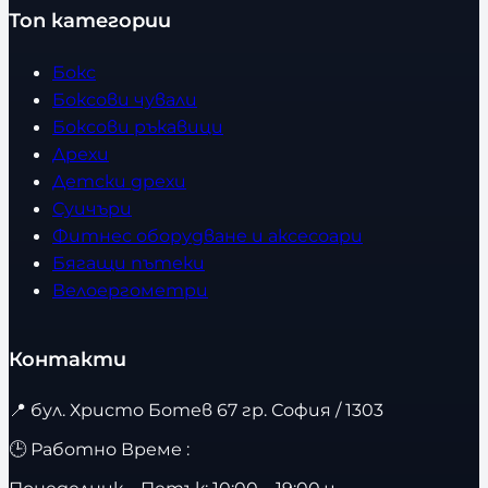
Топ категории
Бокс
Боксови чували
Боксови ръкавици
Дрехи
Детски дрехи
Суичъри
Фитнес оборудване и аксесоари
Бягащи пътеки
Велоергометри
Контакти
📍
бул. Христо Ботев 67 гр. София / 1303
🕒 Работно Време :
Понеделник – Петък: 10:00 – 19:00 ч.