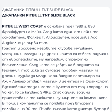
ДЖАПАНКИ PITBULL TNT SLIDE BLACK
ДЖАПАНКИ PITBULL TNT SLIDE BLACK
PITBULL WEST COAST
е основана през 1989 г. във
Франкфурт на Майн. След като един от нейните
основатели, Фолкер Г. Албисхаузен, посещава Лос
Анджелис за първи път.
Градът и особено неговите клубове, музикални
магазини и магазини за дрехи, които са съвсем различни
от европейските, му направили страхотно
впечатление. След като се завръща в родната си
Германия, той иска да създаде подобен магазин за
дрехи и музика за млади хора. Заедно партньора си
Ахим Лангер отваря магазин в центъра на Франкфурт.
Вдъхновението за името е кучето от тази порода на
Volker. То се казвало SPIKE. Спайк дълги години
присъства на тениските и суичърите на компанията.
В Полша компанията се появява през втората
половина на 90-те. Първоначално като дистрибутор в