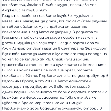
о
основатели, Фолкер Г. Албисхаузен, посещава Лос
с
Анджелис за първи път.
т
Градът и особено неговите клубове, музикални
магазини и магазини за дрехи, които са съвсем различни
от европейските, му направили страхотно
впечатление. След като се завръща в родната си
Германия, той иска да създаде подобен магазин за
дрехи и музика за млади хора. Заедно партньора си
Ахим Лангер отваря магазин в центъра на Франкфурт.
Вдъхновението за името е кучето от тази порода на
Volker. То се казвало SPIKE. Спайк дълги години
присъства на тениските и суичърите на компанията.
В Полша компанията се появява през втората
половина на 90-те. Първоначално като дистрибутор в
Източна Европа, а от 2008 г. като единствен
лицензиран производител в световен мащаб.
Дълги години компанията се бори с огромен проблем с
кражбите и фалшифицирането. Това означава, че
известно време марката има лош имидж.
Първоначално дори водещите хулигански отбори в