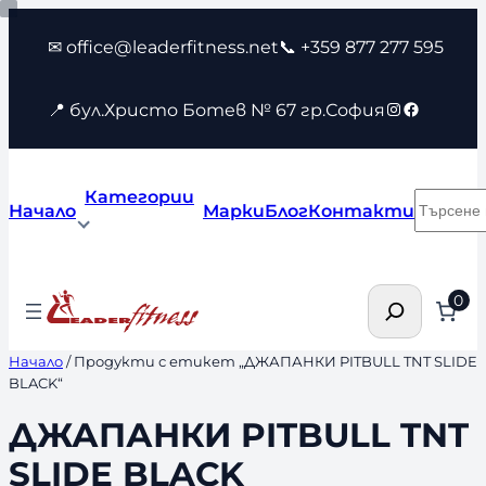
Към
✉ office@leaderfitness.net
📞 +359 877 277 595
съдържанието
Instagram
Faceboo
📍 бул.Христо Ботев № 67 гр.София
Категории
Търсен
Начало
Марки
Блог
Контакти
Търсене
0
Начало
/ Продукти с етикет „ДЖАПАНКИ PITBULL TNT SLIDE
BLACK“
ДЖАПАНКИ PITBULL TNT
SLIDE BLACK