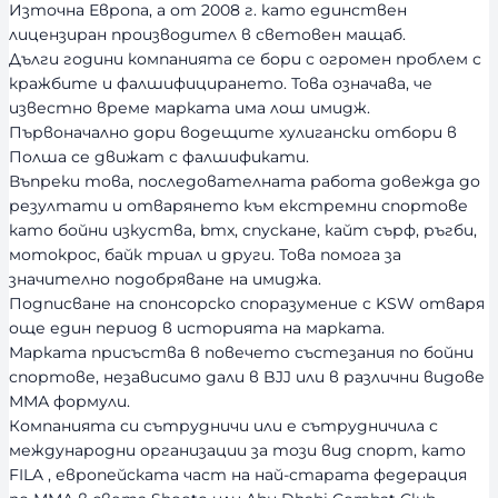
Източна Европа, а от 2008 г. като единствен
лицензиран производител в световен мащаб.
Дълги години компанията се бори с огромен проблем с
кражбите и фалшифицирането. Това означава, че
известно време марката има лош имидж.
Първоначално дори водещите хулигански отбори в
Полша се движат с фалшификати.
Въпреки това, последователната работа довежда до
резултати и отварянето към екстремни спортове
като бойни изкуства, bmx, спускане, кайт сърф, ръгби,
мотокрос, байк триал и други. Това помога за
значително подобряване на имиджа.
Подписване на спонсорско споразумение с KSW отваря
още един период в историята на марката.
Марката присъства в повечето състезания по бойни
спортове, независимо дали в BJJ или в различни видове
ММА формули.
Компанията си сътрудничи или е сътрудничила с
международни организации за този вид спорт, като
FILA , европейската част на най-старата федерация