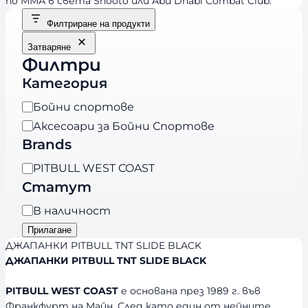
по ММА в света Shooto или Abu Dhabi Combat Club.
Филтриране на продукти
Затваряне
Филтри
Категория
К
Бойни спортове
а
Аксесоари за Бойни Спортове
т
Brands
е
B
PITBULL WEST COAST
г
r
Статут
о
a
р
Н
В наличност
n
и
а
Прилагане
d
я
л
ДЖАПАНКИ PITBULL TNT SLIDE BLACK
s
и
ДЖАПАНКИ PITBULL TNT SLIDE BLACK
ч
PITBULL WEST COAST
е основана през 1989 г. във
н
Франкфурт на Майн. След като един от нейните