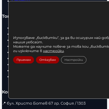
Статии
Топ категории
Бокс
Боксови чували
Използваме „бисквитки“, за да ви осигурим най-до
Боксови ръкавици
нашия уебсайт.
Дрехи
Можете да научите повече за това кои „бисквитки
ги изключите в
настройки
.
Детски дрехи
Суичъри
Приемам
Отказвам
Настройки
Фитнес оборудване и аксесоари
Бягащи пътеки
Велоергометри
Контакти
📍
бул. Христо Ботев 67 гр. София / 1303