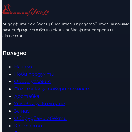
ч
е
с
Лидерфитнес е водещ вносител и представител на голямо
т
разнообразие от бойна екипировка, фитнес уреди и
в
аксесоари.
о
Полезно
Начало
Нови продукти
Общи условия
Политика за поверителност
Доставка
Условия за връщане
За нас
Оборудвани обекти
Контакти