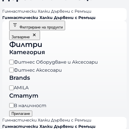
Гимнастически Халки Дървени с Ремъци
Гимнастически Халки Дървени с Ремъци
Филтриране на продукти
Затваряне
Филтри
Категория
К
Фитнес Оборудване и Аксесоари
а
Фитнес Аксесоари
т
Brands
е
B
AMILA
г
r
Статут
о
a
р
Н
В наличност
n
и
а
Прилагане
d
я
л
Гимнастически Халки Дървени с Ремъци
s
и
Гимнастически Халки Дървени с Ремъци