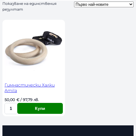
Показване на единствения
ч
резултат
н
о
с
т
Гимнастически Халки
Amila
50,00 
€
 / 97,79 лв. 
Купи
К
о
л
и