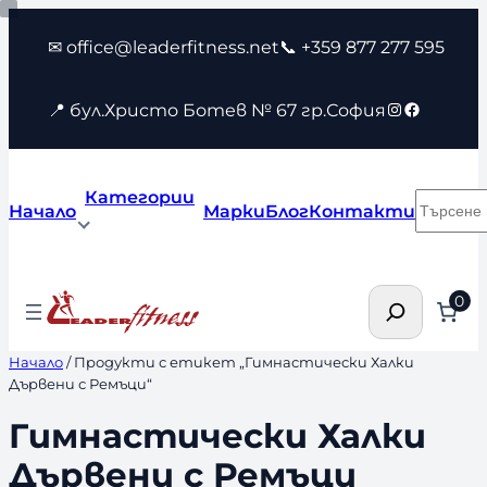
Към
✉ office@leaderfitness.net
📞 +359 877 277 595
съдържанието
Instagram
Faceboo
📍 бул.Христо Ботев № 67 гр.София
Категории
Търсен
Начало
Марки
Блог
Контакти
Търсене
0
Начало
/ Продукти с етикет „Гимнастически Халки
Дървени с Ремъци“
Гимнастически Халки
Дървени с Ремъци