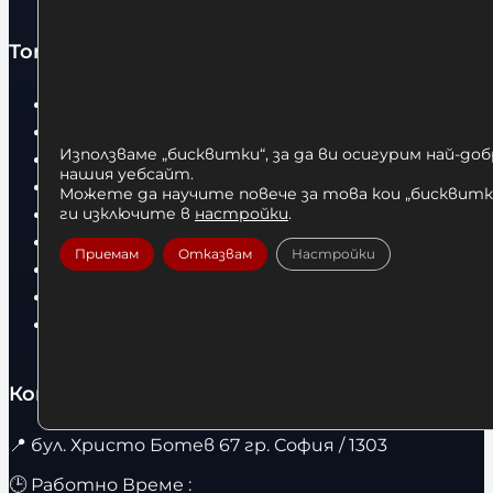
Топ категории
Бокс
Боксови чували
Използваме „бисквитки“, за да ви осигурим най-до
Боксови ръкавици
нашия уебсайт.
Дрехи
Можете да научите повече за това кои „бисквитки
Детски дрехи
ги изключите в
настройки
.
Суичъри
Приемам
Отказвам
Настройки
Фитнес оборудване и аксесоари
Бягащи пътеки
Велоергометри
Контакти
📍
бул. Христо Ботев 67 гр. София / 1303
🕒 Работно Време :