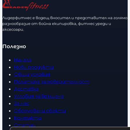
е
с
Лидерфитнес е водещ вносител и представител на голямо
т
разнообразие от бойна екипировка, фитнес уреди и
в
аксесоари.
о
Полезно
Начало
Нови продукти
Общи условия
Политика за поверителност
Доставка
Условия за връщане
За нас
Оборудвани обекти
Контакти
Статии