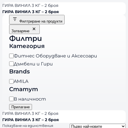
ГИРА ВИНИЛ 3 КГ – 2 броя
ГИРА ВИНИЛ 3 КГ – 2 броя
Филтриране на продукти
Затваряне
Филтри
Категория
К
Фитнес Оборудване и Аксесоари
а
Дъмбели и Гири
т
Brands
е
B
AMILA
г
r
Статут
о
a
р
Н
В наличност
n
и
а
Прилагане
d
я
л
ГИРА ВИНИЛ 3 КГ – 2 броя
s
и
ГИРА ВИНИЛ 3 КГ – 2 броя
Показване на единствения
ч