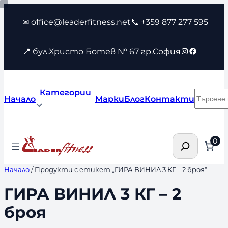
Към
✉ office@leaderfitness.net
📞 +359 877 277 595
съдържанието
Instagram
Faceboo
📍 бул.Христо Ботев № 67 гр.София
Категории
Търсен
Начало
Марки
Блог
Контакти
Търсене
0
Начало
/ Продукти с етикет „ГИРА ВИНИЛ 3 КГ – 2 броя“
ГИРА ВИНИЛ 3 КГ – 2
броя