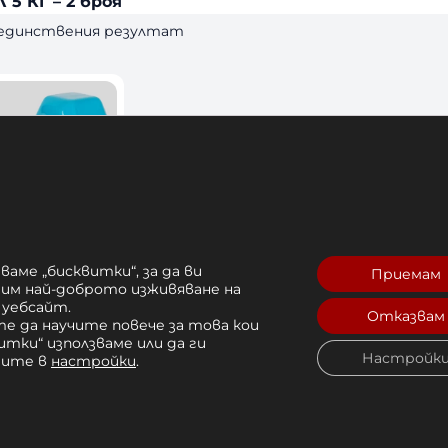
5 КГ – 2 броя
 единствения резултат
ваме „бисквитки“, за да ви
Приемам
рим най-доброто изживяване на
 уебсайт.
Vinyl Dumbbell
Отказвам
е да научите повече за това кои
итки“ използваме или да ги
Настройк
чите в
настройки
.
лв. 
Купи