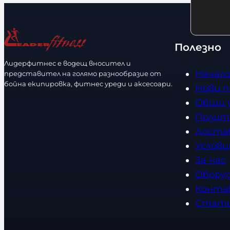
н
л
о
и
с
ч
т
Полезно
е
Лидерфитнес е водещ вносител и
с
Начал
представител на голямо разнообразие от
т
бойна екипировка, фитнес уреди и аксесоари.
Нови 
в
Общи 
о
Полит
Доста
Услови
За нас
Обору
Конта
Стат