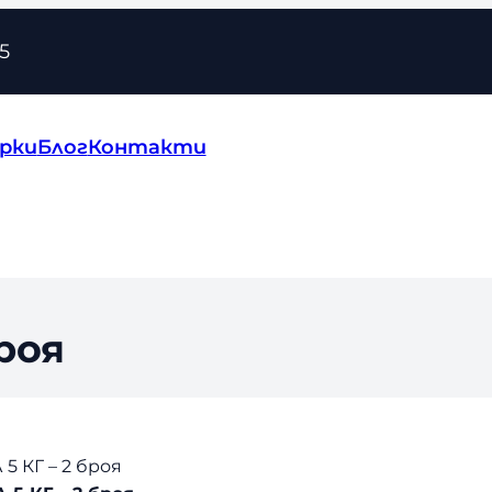
5
рки
Блог
Контакти
роя
5 КГ – 2 броя