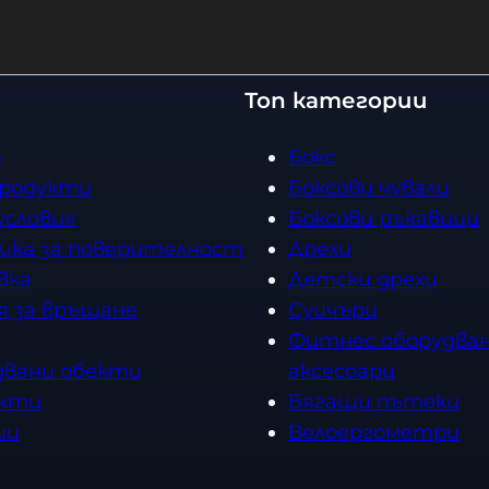
Топ категории
о
Бокс
продукти
Боксови чували
условия
Боксови ръкавици
ика за поверителност
Дрехи
вка
Детски дрехи
я за връщане
Суичъри
Фитнес оборудван
двани обекти
аксесоари
кти
Бягащи пътеки
ии
Велоергометри