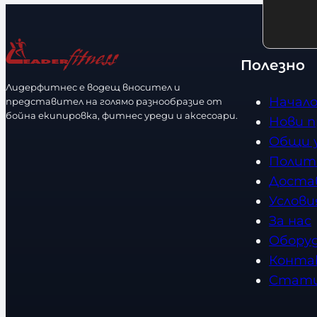
ч
л
н
и
о
ч
с
Полезно
е
т
Лидерфитнес е водещ вносител и
с
Начал
представител на голямо разнообразие от
т
бойна екипировка, фитнес уреди и аксесоари.
Нови 
в
Общи 
о
Полит
Доста
Услови
За нас
Обору
Конта
Стат