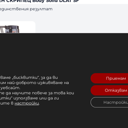
Н СКРИПЕЦ Body Solid DLAT SF
 единствения резултат
ваме „бисквитки“, за да ви
Приемам
рим най-доброто изживяване на
 уебсайт.
ЕН СКРИПЕЦ
Отказвам
е да научите повече за това кои
DLAT SF
итки“ използваме или да ги
Настройк
чите в
настройки
.
7,61 лв. 
Купи