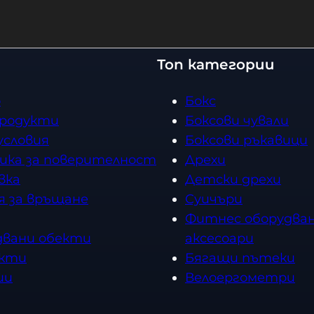
Топ категории
о
Бокс
продукти
Боксови чували
условия
Боксови ръкавици
ика за поверителност
Дрехи
вка
Детски дрехи
я за връщане
Суичъри
Фитнес оборудван
двани обекти
аксесоари
кти
Бягащи пътеки
ии
Велоергометри