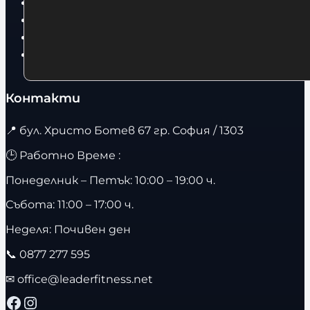
Суичъри
Фитнес оборудване и аксесоари
Бягащи пътеки
Велоергометри
Контакти
📍
бул. Христо Ботев 67 гр. София / 1303
🕒 Работно Време :
Понеделник – Петък: 10:00 – 19:00 ч.
Събота: 11:00 – 17:00 ч.
Неделя: Почивен ден
📞
0877 277 595
✉
office@leaderfitness.net
Facebook
Instagram