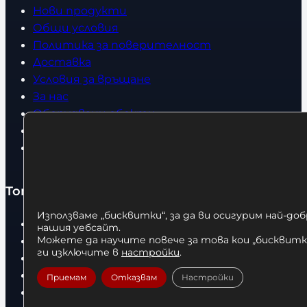
Нови продукти
Общи условия
Политика за поверителност
Доставка
Условия за връщане
За нас
Оборудвани обекти
Контакти
Статии
Топ категории
Използваме „бисквитки“, за да ви осигурим най-до
Бокс
нашия уебсайт.
Можете да научите повече за това кои „бисквитки
Боксови чували
ги изключите в
настройки
.
Боксови ръкавици
Дрехи
Приемам
Отказвам
Настройки
Детски дрехи