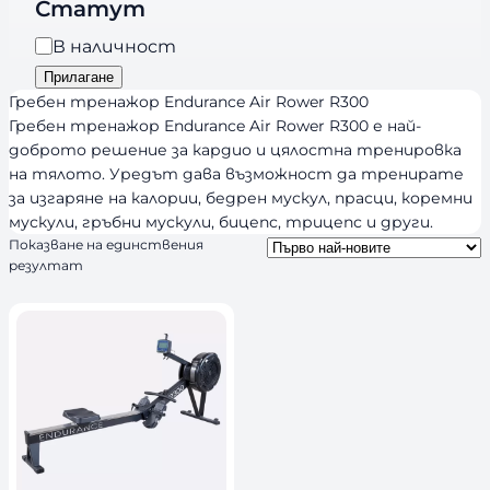
r
Статут
о
a
р
Н
В наличност
n
и
а
Прилагане
d
я
л
Гребен тренажор Endurance Air Rower R300
s
и
Гребен тренажор Endurance Air Rower R300 е най-
доброто решение за кардио и цялостна тренировка
ч
на тялото. Уредът дава възможност да тренирате
н
за изгаряне на калории, бедрен мускул, прасци, коремни
о
мускули, гръбни мускули, бицепс, трицепс и други.
с
Показване на единствения
т
резултат