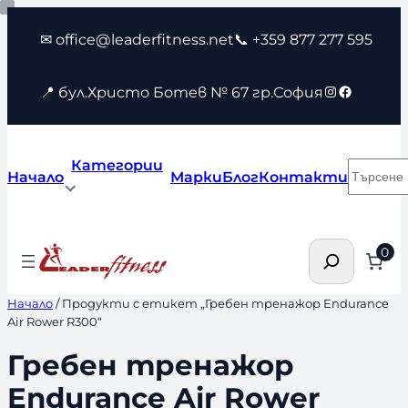
Към
✉ office@leaderfitness.net
📞 +359 877 277 595
съдържанието
Instagram
Faceboo
📍 бул.Христо Ботев № 67 гр.София
Категории
Търсен
Начало
Марки
Блог
Контакти
Търсене
0
Начало
/ Продукти с етикет „Гребен тренажор Endurance
Air Rower R300“
Гребен тренажор
Endurance Air Rower