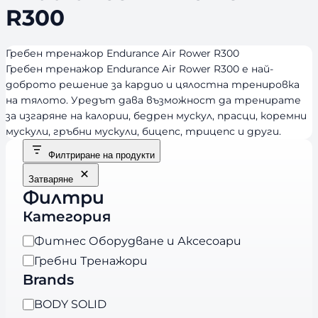
R300
Гребен тренажор Endurance Air Rower R300
Гребен тренажор Endurance Air Rower R300 е най-
доброто решение за кардио и цялостна тренировка
на тялото. Уредът дава възможност да тренирате
за изгаряне на калории, бедрен мускул, прасци, коремни
мускули, гръбни мускули, бицепс, трицепс и други.
Филтриране на продукти
Затваряне
Филтри
Категория
К
Фитнес Оборудване и Аксесоари
а
Гребни Тренажори
т
Brands
е
B
BODY SOLID
г