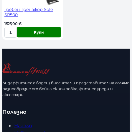
Гребен Тренажор Sole
SR500
1525,00 
€
Купи
К
о
л
и
ч
е
с
Лидерфитнес е водещ вносител и представител на голямо
т
разнообразие от бойна екипировка, фитнес уреди и
в
аксесоари.
о
Полезно
Начало