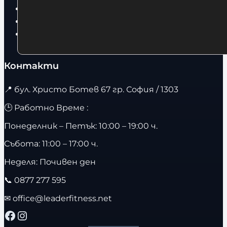
Фитнес оборудване и аксесоари
Бягащи пътеки
Велоергометри
Контакти
📍
бул. Христо Ботев 67 гр. София / 1303
🕒 Работно Време :
Понеделник – Петък: 10:00 – 19:00 ч.
Събота: 11:00 – 17:00 ч.
Неделя: Почивен ден
📞
0877 277 595
✉
office@leaderfitness.net
Facebook
Instagram