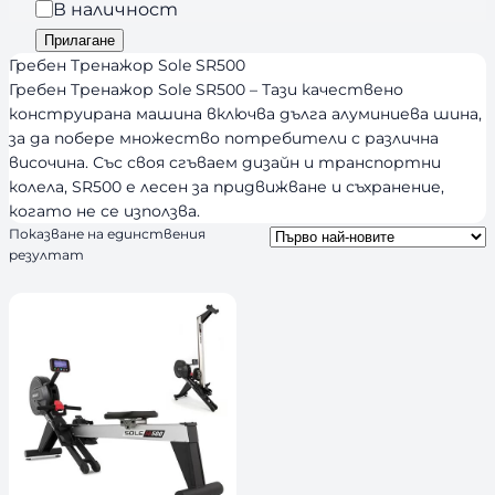
р
Н
В наличност
n
и
а
Прилагане
d
я
л
Гребен Tренажор Sole SR500
s
и
Гребен Tренажор Sole SR500 – Тази качествено
конструирана машина включва дълга алуминиева шина,
ч
за да побере множество потребители с различна
н
височина. Със своя сгъваем дизайн и транспортни
о
колела, SR500 е лесен за придвижване и съхранение,
с
когато не се използва.
т
Показване на единствения
резултат