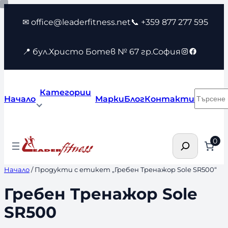
Към
✉ office@leaderfitness.net
📞 +359 877 277 595
съдържанието
Instagram
Faceboo
📍 бул.Христо Ботев № 67 гр.София
Категории
Търсен
Начало
Марки
Блог
Контакти
Търсене
0
Начало
/ Продукти с етикет „Гребен Tренажор Sole SR500“
Гребен Tренажор Sole
SR500