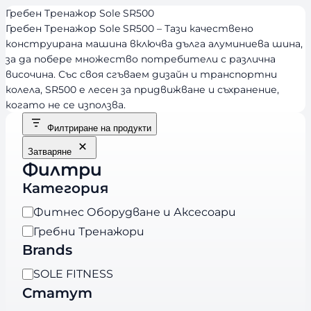
Гребен Tренажор Sole SR500
Гребен Tренажор Sole SR500 – Тази качествено
конструирана машина включва дълга алуминиева шина,
за да побере множество потребители с различна
височина. Със своя сгъваем дизайн и транспортни
колела, SR500 е лесен за придвижване и съхранение,
когато не се използва.
Филтриране на продукти
Затваряне
Филтри
Категория
К
Фитнес Оборудване и Аксесоари
а
Гребни Тренажори
т
Brands
е
B
SOLE FITNESS
г
r
Статут
о
a