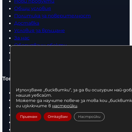
Нови продукти
Общи условия
Политика за поверителност
Доставка
Условия за връщане
За нас
Оборудвани обекти
Контакти
Статии
Топ категории
Използваме „бисквитки“, за да ви осигурим най-до
Бокс
нашия уебсайт.
Боксови чували
Можете да научите повече за това кои „бисквитки
ги изключите в
настройки
.
Боксови ръкавици
Дрехи
Приемам
Отказвам
Настройки
Детски дрехи
Суичъри