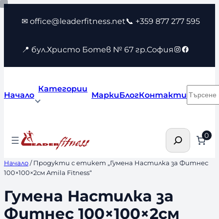
Към
✉ office@leaderfitness.net
📞 +359 877 277 595
съдържанието
Instagram
Faceboo
📍 бул.Христо Ботев № 67 гр.София
Категории
Търсен
Начало
Марки
Блог
Контакти
Търсене
0
Начало
/ Продукти с етикет „Гумена Настилка за Фитнес
100×100×2см Amila Fitness“
Гумена Настилка за
Фитнес 100×100×2см