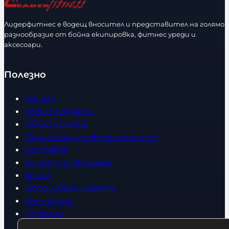
е
с
Лидерфитнес е водещ вносител и представител на голямо
т
разнообразие от бойна екипировка, фитнес уреди и
в
аксесоари.
о
Полезно
Начало
Нови продукти
Общи условия
Политика за поверителност
Доставка
Условия за връщане
За нас
Оборудвани обекти
Контакти
Статии