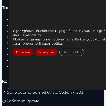
Топ категории
Бокс
Боксови чували
Боксови ръкавици
Използваме „бисквитки“, за да ви осигурим най-до
нашия уебсайт.
Дрехи
Можете да научите повече за това кои „бисквитки
Детски дрехи
ги изключите в
настройки
.
Суичъри
Приемам
Отказвам
Настройки
Фитнес оборудване и аксесоари
Бягащи пътеки
Велоергометри
Контакти
📍
бул. Христо Ботев 67 гр. София / 1303
🕒 Работно Време :