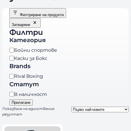
Филтриране на продукти
Затваряне
Филтри
Категория
К
Бойни спортове
а
Каски за Бокс
т
Brands
е
B
Rival Boxing
г
r
Статут
о
a
р
Н
В наличност
n
и
а
Прилагане
d
я
л
Показване на единствения
s
резултат
и
ч
н