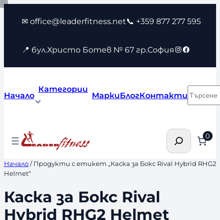
Към
✉ office@leaderfitness.net
📞 +359 877 277 595
съдържанието
Instagram
Faceboo
📍 бул.Христо Ботев № 67 гр.София
Категории
Търсен
Начало
Марки
Блог
Контакти
Търсене
0
Начало
/ Продукти с етикет „Каска за Бокс Rival Hybrid RHG2
Helmet“
Каска за Бокс Rival
Hybrid RHG2 Helmet