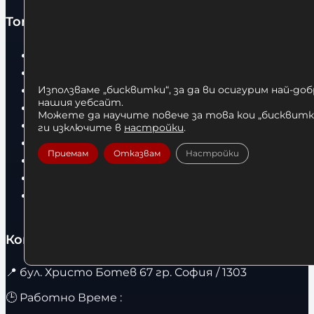
Топ категории
Бокс
Боксови чували
Боксови ръкавици
Използваме „бисквитки“, за да ви осигурим най-до
нашия уебсайт.
Дрехи
Можете да научите повече за това кои „бисквитки
Детски дрехи
ги изключите в
настройки
.
Суичъри
Приемам
Отказвам
Настройки
Фитнес оборудване и аксесоари
Бягащи пътеки
Велоергометри
Контакти
📍
бул. Христо Ботев 67 гр. София / 1303
🕒 Работно Време :