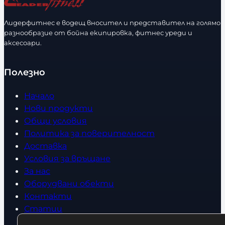
с
м
т
е
Лидерфитнес е водещ вносител и представител на голямо
в
разнообразие от бойна екипировка, фитнес уреди и
р
аксесоари.
о
Полезно
Начало
Нови продукти
Общи условия
Политика за поверителност
Доставка
Условия за връщане
За нас
Оборудвани обекти
Контакти
Статии