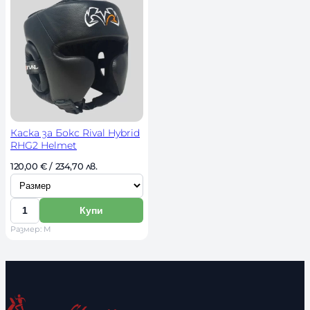
о
с
т
Каска за Бокс Rival Hybrid
RHG2 Helmet
И
120,00 
€
 / 234,70 лв. 
з
б
Купи
К
е
Размер: M
о
р
л
и
и
р
ч
а
е
з