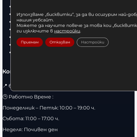
Боксови ръкавици
Дрехи
Използваме „бисквитки“, за да ви осигурим най-до
нашия уебсайт.
Детски дрехи
Можете да научите повече за това кои „бисквитки
Суичъри
ги изключите в
настройки
.
Фитнес оборудване и аксесоари
Приемам
Отказвам
Настройки
Бягащи пътеки
Велоергометри
Контакти
📍
бул. Христо Ботев 67 гр. София / 1303
🕒 Работно Време :
Понеделник – Петък: 10:00 – 19:00 ч.
Събота: 11:00 – 17:00 ч.
Неделя: Почивен ден