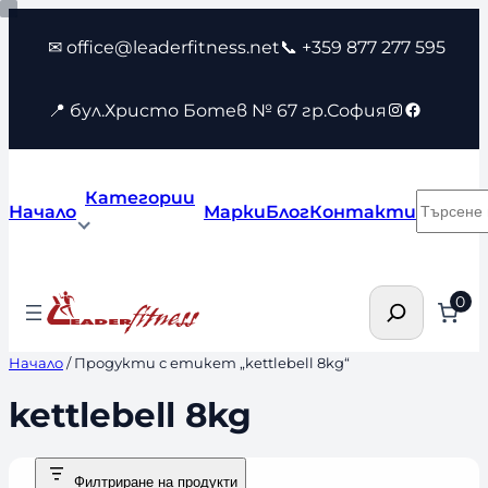
Към
✉ office@leaderfitness.net
📞 +359 877 277 595
съдържанието
Instagram
Faceboo
📍 бул.Христо Ботев № 67 гр.София
Категории
Търсен
Начало
Марки
Блог
Контакти
Търсене
0
Начало
/ Продукти с етикет „kettlebell 8kg“
kettlebell 8kg
Филтриране на продукти