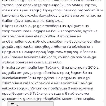
състои от облекла за тренировки по ММА (шорти,
тениски и рашгарди). През този период разработват
кимона за бразилско жиуджицу и цяла гама от стил на
живот (суичъри, шапки, сандали…).
В края на 2009 г., за да отговори на нуждите на
спортистите и пазара на бойни спортове, пуска на
пазара специална екипировка. В търсене на
иновативен доставчик, способен на висококачествен
дизайн, премахва производството на облекло от
Бразилия и намира производител с разпознаваема и
значителна компетентност, който да помогне да
изведе бранда на следващо ниво.
И така се отправя към Тайланд! В началото на 2010 г.
създава отдел за разработка и производство на
висококачествени продукти на разумна цена за
световния пазар. Успехът е невероятен. Само за
няколко години Venum се превръща в най-големия
производител в Тайланд, а също и в най-големия
износител, далеч изпреварвайки местните марки.