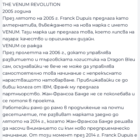
THE VENUM REVOLUTION
2005 година
През лятото на 2005 г. Franck Dupuis предлага като
алтернатива, въвеждането на нова марка с името
VENUM. Тази марка ще предлага това, което липсва на
пазара: качество и оригинален дизайн.
VENUM се ражда
През пролетта на 2006 г., докато управлява
развитието и търговската логистика на Dragon Bleu
сам, осъзнавайки че вече не може да управлява
самостоятелно това начинание с непрекъснато
нарастващото натоварване. Приближавайки се до
бивш колега от IBM, Франк му предлага
партньорство. Жан-Франсоа Банде не се поколебава и
се потопя в проекта.
Работейки рамо до рамо в продължение на почти
десетилетие, те развиват марката заедно до
лятото на 2014 г., когато Жан-Франсоа Банде решава
да насочи вниманието си към ново предприемаческо
начинание. От този момент през 2014 г. Franck Dupuis е