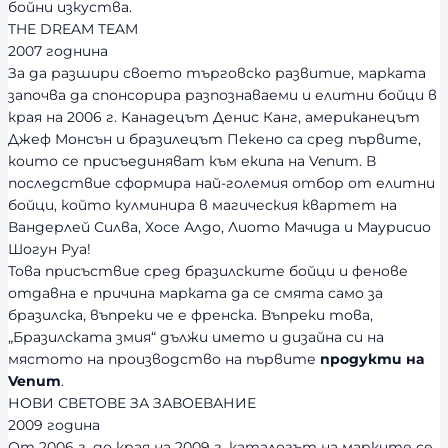
бойни изкуства.
THE DREAM TEAM
2007 годнина
За да разшири своето търговско развитие, марката
започва да спонсорира разпознаваеми и елитни бойци в
края на 2006 г. Канадецът Денис Канг, американецът
Джеф Монсън и бразилецът Пекено са сред първите,
които се присъединяват към екипа на Venum. В
последствие сформира най-големия отбор от елитни
бойци, който кулминира в магическия квартет на
Вандерлей Силва, Хосе Алдо, Лиото Мачида и Маурисио
Шогун Руа!
Това присъствие сред бразилските бойци и фенове
отдавна е причина марката да се смята само за
бразилска, въпреки че е френска. Въпреки това,
„Бразилската змия“ дължи името и дизайна си на
мястото на производство на първите
продукти на
Venum
.
НОВИ СВЕТОВЕ ЗА ЗАВОЕВАНИЕ
2009 година
От 2006 г. до края на 2009 г. каталогът на марките се