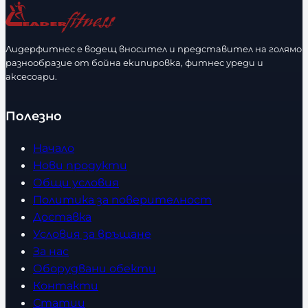
е
е
з
з
с
с
м
м
т
т
е
е
Лидерфитнес е водещ вносител и представител на голямо
в
в
разнообразие от бойна екипировка, фитнес уреди и
р
р
аксесоари.
о
о
Полезно
Начало
Нови продукти
Общи условия
Политика за поверителност
Доставка
Условия за връщане
За нас
Оборудвани обекти
Контакти
Статии