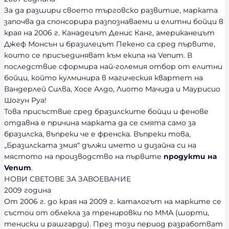
За да разшири своето търговско развитие, марката
започва да спонсорира разпознаваеми и елитни бойци в
края на 2006 г. Канадецът Денис Канг, американецът
Джеф Монсън и бразилецът Пекено са сред първите,
които се присъединяват към екипа на Venum. В
последствие сформира най-големия отбор от елитни
бойци, който кулминира в магическия квартет на
Вандерлей Силва, Хосе Алдо, Лиото Мачида и Маурисио
Шогун Руа!
Това присъствие сред бразилските бойци и фенове
отдавна е причина марката да се смята само за
бразилска, въпреки че е френска. Въпреки това,
„Бразилската змия“ дължи името и дизайна си на
мястото на производство на първите
продукти на
Venum
.
НОВИ СВЕТОВЕ ЗА ЗАВОЕВАНИЕ
2009 година
От 2006 г. до края на 2009 г. каталогът на марките се
състои от облекла за тренировки по ММА (шорти,
тениски и рашгарди). През този период разработват