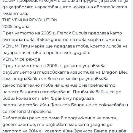
голям професионализъм и са били трудни за работа, за
да задоволят нарастващите нужди на европейската
клиентела.
THE VENUM REVOLUTION
2005 година
През лятото на 2005 г. Franck Dupuis предлага като
алтернатива, въвеждането на нова марка с името
VENUM. Тази марка ще предлага това, което липсва на
пазара: качество и оригинален дизайн.
VENUM се ражда
През пролетта на 2006 г., докато управлява
развитието и търговската логистика на Dragon Bleu
сам, осъзнавайки че вече не може да управлява
самостоятелно това начинание с непрекъснато
нарастващото натоварване. Приближавайки се до
бивш колега от IBM, Франк му предлага
партньорство. Жан-Франсоа Банде не се поколебава и
се потопя в проекта.
Работейки рамо до рамо в продължение на почти
десетилетие, те развиват марката заедно до
лятото на 2014 г., когато Жан-Франсоа Банде решава