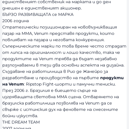
единственият собственик на марката и до ден
днешен е единственият акционер.
БЪРЗО РАЗВИВАЩАТА се МАРКА
2006 година
Стратегически позициониран на нововъзникващия
пазар на ММА, Venum представя продукти, които
повлияват на пазара и неговата конкуренция.
Съперническите марки по това време често страдат
от липса на оригиналност и лошо качество, така че
продуктите на Venum трябва да бъдат незабавно
разпознаваеми в тези два основни аспекта на дизайна.
Създаване на работилница в Рио де Жанейро за
разработване и производство на първите
продукти
на Venum
: Ripstop Fight-шорти и памучни тениски.
През 2006 г. Бразилия е биещето сърце на
изгряващата световна ММА сцена. Отварянето на
бразилска работилница позволява на Venum да се
свърже с истинския дух на феновете на смесените
бойни изкуства.
THE DREAM TEAM
2007 годнина