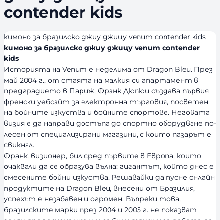
contender kids
кимоно за бразилско джиу джицу venum contender kids
кимоно за бразилско джиу джицу venum contender
kids
Историята на Venum е неделима от Dragon Bleu. През
май 2004 г., от стаята на малкия си апартамент в
предградието в Париж, Франк Дюпюи създава първия
френски уебсайт за електронна търговия, посветен
на бойните изкуства и бойните спортове. Неговата
визия е да направи достъпа до спортно оборудване по-
лесен от специализирани магазини, с които пазарът е
свикнал.
Франк, визионер, бил сред първите в Европа, които
очаквали да се образува вълна: гигантът, който днес е
смесените бойни изкуства. Решавайки да пусне онлайн
продуктите на Dragon Bleu, внесени от Бразилия,
успехът е незабавен и огромен. Въпреки това,
бразилските марки през 2004 и 2005 г. не показват