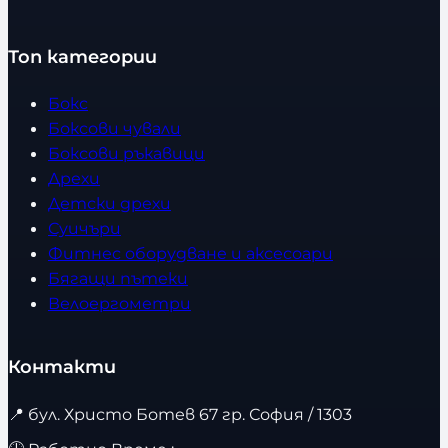
Топ категории
Бокс
Боксови чували
Боксови ръкавици
Дрехи
Детски дрехи
Суичъри
Фитнес оборудване и аксесоари
Бягащи пътеки
Велоергометри
Контакти
📍
бул. Христо Ботев 67 гр. София / 1303