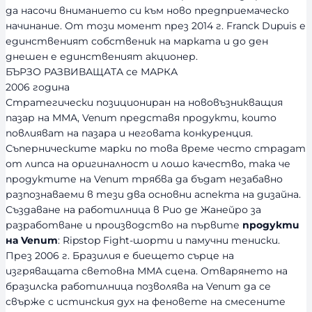
да насочи вниманието си към ново предприемаческо
начинание. От този момент през 2014 г. Franck Dupuis е
единственият собственик на марката и до ден
днешен е единственият акционер.
БЪРЗО РАЗВИВАЩАТА се МАРКА
2006 година
Стратегически позициониран на нововъзникващия
пазар на ММА, Venum представя продукти, които
повлияват на пазара и неговата конкуренция.
Съперническите марки по това време често страдат
от липса на оригиналност и лошо качество, така че
продуктите на Venum трябва да бъдат незабавно
разпознаваеми в тези два основни аспекта на дизайна.
Създаване на работилница в Рио де Жанейро за
разработване и производство на първите
продукти
на Venum
: Ripstop Fight-шорти и памучни тениски.
През 2006 г. Бразилия е биещето сърце на
изгряващата световна ММА сцена. Отварянето на
бразилска работилница позволява на Venum да се
свърже с истинския дух на феновете на смесените