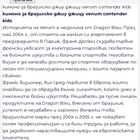
s
и
кимоно за бразилско джиу джицу venum contender kids
ч
кимоно за бразилско джиу джицу venum contender
н
kids
Историята на Venum е неделима от Dragon Bleu. През
о
май 2004 г., от стаята на малкия си апартамент в
с
предградието в Париж, Франк Дюпюи създава първия
т
френски уебсайт за електронна търговия, посветен
на бойните изкуства и бойните спортове. Неговата
визия е да направи достъпа до спортно оборудване по-
лесен от специализирани магазини, с които пазарът е
свикнал.
Франк, визионер, бил сред първите в Европа, които
очаквали да се образува вълна: гигантът, който днес е
смесените бойни изкуства. Решавайки да пусне онлайн
продуктите на Dragon Bleu, внесени от Бразилия,
успехът е незабавен и огромен. Въпреки това,
бразилските марки през 2004 и 2005 г. не показват
голям професионализъм и са били трудни за работа, за
да задоволят нарастващите нужди на европейската
клиентела.