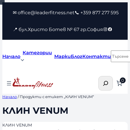
Към
✉ office@leaderfitness.net
📞 +359 877 277 595
съдържанието
Instagram
Faceboo
📍 бул.Христо Ботев № 67 гр.София
Категории
Търсен
Начало
Марки
Блог
Контакти
Търсене
0
Начало
/ Продукти с етикет „КЛИН VENUM“
КЛИН VENUM
КЛИН VENUM