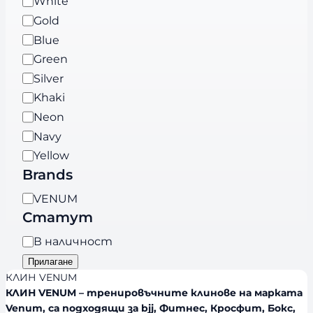
White
р
т
Gold
и
я
Blue
Green
Silver
Khaki
Neon
Navy
Yellow
Brands
B
VENUM
r
Статут
a
Н
В наличност
n
а
Прилагане
d
л
КЛИН VENUM
s
и
КЛИН VENUM – тренировъчните клинове на марката
Venum, са подходящи за bjj, Фитнес, Кросфит, Бокс,
ч