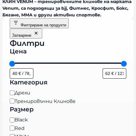
КЛИН VENUM – тренировъчните клинове на марката
Venum, са подходящи за bjj, Фитнес, Кросфит, Бокс,
Бягане, ММА и други активни спортове.
Филтриране на продукти
Затваряне
Филтри
Цена
Категория
К
Дрехи
а
Тренировъчни Клинове
т
Размер
е
Ц
Black
г
в
Red
о
я