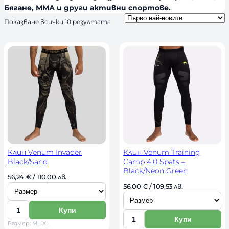
Бягане, ММА и други активни спортове.
н
S
Показване всички 10 резултата
о
o
с
r
т
t
e
d
b
y
l
a
t
e
s
t
Клин Venum Invader
Клин Venum Training
Black/Sand
Camp 4.0 Spats –
Black/Neon Green
И
56,24 
€
 / 110,00 лв. 
И
56,00 
€
 / 109,53 лв. 
з
з
б
Купи
б
К
е
Купи
К
Размер: M | XL
е
о