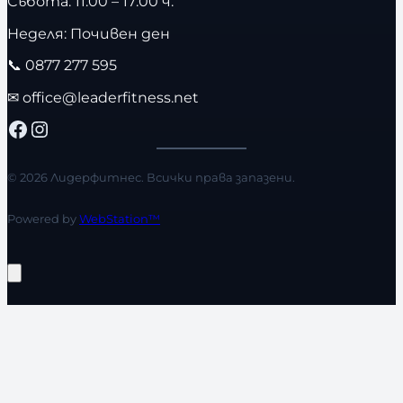
Събота: 11:00 – 17:00 ч.
Неделя: Почивен ден
📞
0877 277 595
✉
office@leaderfitness.net
Facebook
Instagram
© 2026 Лидерфитнес. Всички права запазени.
Powered by
WebStation™