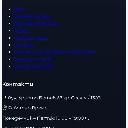
Бокс
Боксови чували
Боксови ръкавици
Дрехи
Детски дрехи
Суичъри
Фитнес оборудване и аксесоари
Бягащи пътеки
Велоергометри
Контакти
📍
бул. Христо Ботев 67 гр. София / 1303
🕒 Работно Време :
Понеделник – Петък: 10:00 – 19:00 ч.