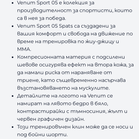
Venum Sport 05 е колекция за
4
/
производителност за спортисти, които
8
са в нея за победа.
Venum Sport 05 Spats са създадени за
€
7
вашия комфорт и свобода на движение по
/
,
време на тренировка по жиу-джицу и
ММА.
1
9
Компресионната материя с подсилени
1
9
шевове осигурява ефект на втора кожа, за
да намали риска от нараняване от
0
триене, като същевременно насърчава
възстановяването на мускулите.
,
л
Детайлите на логото на Venum се
0
в
намират на лявото бедро в бяло,
контрастирайки с тъмносиния, жълт и
0
.
червен графичен дизайн.
.
Този тренировъчен клин може да се носи и
под бойни шорти.
л