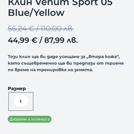
Клин Venum Sport 05
Д
У
Blue/Yellow
К
Т
С
O
Т
56,24
€
/ 110,00 лв.
Н
А
r
е
44,99
€
/ 87,99 лв.
М
А
i
к
Л
Този клин ще ви даде усещане за „втора кожа“,
Е
g
у
като същевременно ще ви предпази от триене
Н
по време на тренировка на земята.
И
i
щ
Е
n
а
Размер
a
т
L
l
а
p
ц
Добавяне в количката
r
е