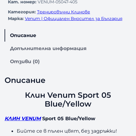
Кат. номер:
VENUM-05047-405
i
н
Категория:
Тренировъчни Клинове
Марка:
Venum | Официален Вносител за България
c
а
e
е
Описание
w
:
Допълнителна информация
a
4
Отзиви (0)
s
4
Описание
:
,
5
9
Клин Venum Sport 05
Blue/Yellow
6
9
,
КЛИН VENUM
Sport 05 Blue/Yellow
2
€
Бийте се в пълен цвят, без задръжки!