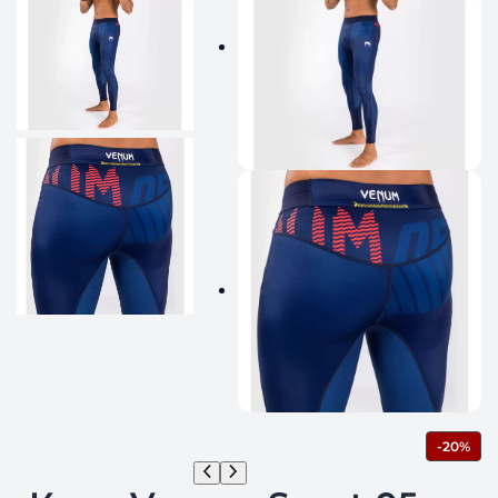
П
-20%
Р
О