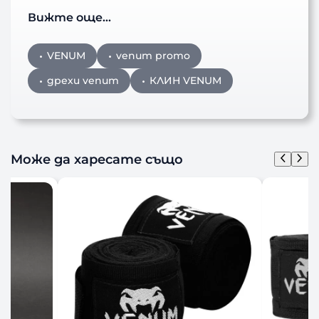
Вижте още…
VENUM
venum promo
дрехи venum
КЛИН VENUM
Може да харесате също