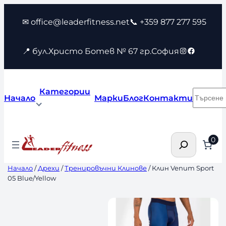
Към
✉ office@leaderfitness.net
📞 +359 877 277 595
съдържанието
Instagram
Faceboo
📍 бул.Христо Ботев № 67 гр.София
Категории
Търсен
Начало
Марки
Блог
Контакти
Търсене
0
Начало
/
Дрехи
/
Тренировъчни Клинове
/ Клин Venum Sport
05 Blue/Yellow