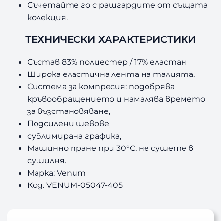
Съчетайте го с рашгардите от същата
в
колекция.
.
ТЕХНИЧЕСКИ ХАРАКТЕРИСТИКИ
.
Състав 83% полиестер / 17% еластан
Широка еластична лента на талията,
Система за компресия: подобрява
кръвообращението и намалява времето
за възстановяване,
Подсилени шевове,
сублимирана графика,
Машинно пране при 30°C, не сушете в
сушилня.
Марка: Venum
Код: VENUM-05047-405