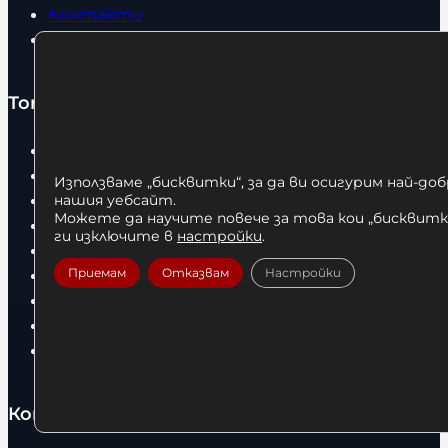
Контакти
Статии
Топ категории
Бокс
Боксови чували
Използваме „бисквитки“, за да ви осигурим най-до
Боксови ръкавици
нашия уебсайт.
Можете да научите повече за това кои „бисквитки
Дрехи
ги изключите в
настройки
.
Детски дрехи
Приемам
Отказвам
Настройки
Суичъри
Фитнес оборудване и аксесоари
Бягащи пътеки
Велоергометри
Контакти