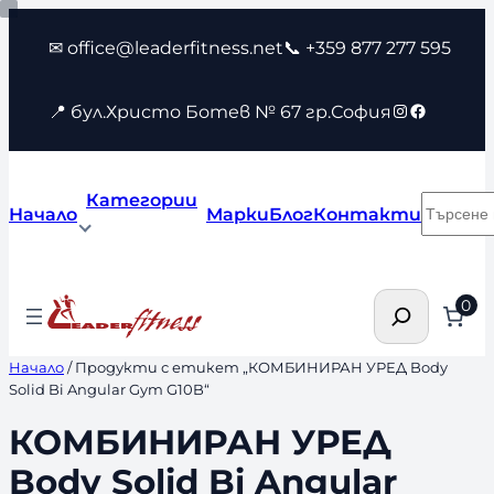
Към
✉ office@leaderfitness.net
📞 +359 877 277 595
съдържанието
Instagram
Faceboo
📍 бул.Христо Ботев № 67 гр.София
Категории
Търсен
Начало
Марки
Блог
Контакти
Търсене
0
Начало
/ Продукти с етикет „КОМБИНИРАН УРЕД Body
Solid Bi Angular Gym G10B“
КОМБИНИРАН УРЕД
Body Solid Bi Angular