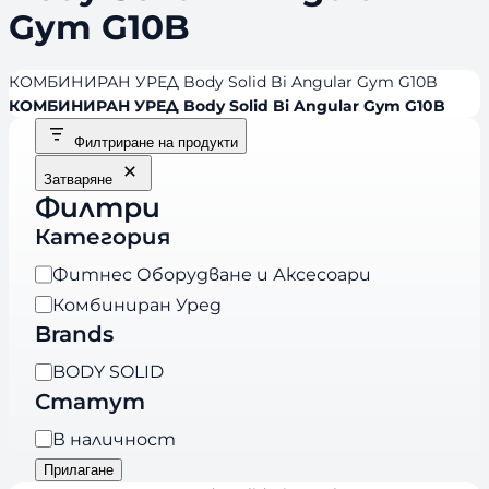
Gym G10B
КОМБИНИРАН УРЕД Body Solid Bi Angular Gym G10B
КОМБИНИРАН УРЕД Body Solid Bi Angular Gym G10B
Филтриране на продукти
Затваряне
Филтри
Категория
К
Фитнес Оборудване и Аксесоари
а
Комбиниран Уред
т
Brands
е
B
BODY SOLID
г
r
Статут
о
a
р
Н
В наличност
n
и
а
Прилагане
d