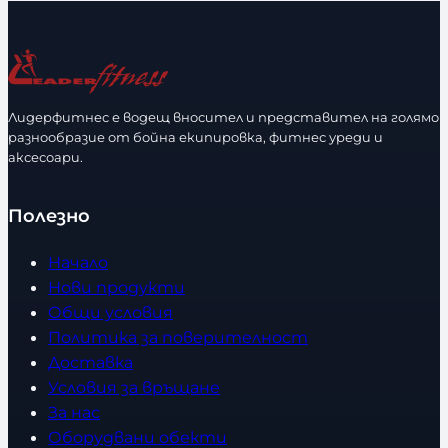
л
и
ч
е
с
Лидерфитнес е водещ вносител и представител на голямо
т
разнообразие от бойна екипировка, фитнес уреди и
в
аксесоари.
о
Полезно
Начало
Нови продукти
Общи условия
Политика за поверителност
Доставка
Условия за връщане
За нас
Оборудвани обекти