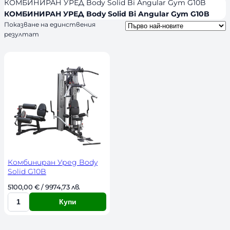
я
л
КОМБИНИРАН УРЕД Body Solid Bi Angular Gym G10B
s
и
КОМБИНИРАН УРЕД Body Solid Bi Angular Gym G10B
Показване на единствения
ч
резултат
н
о
с
т
Комбиниран Уред Body
Solid G10B
5100,00 
€
 / 9974,73 лв. 
Купи
К
о