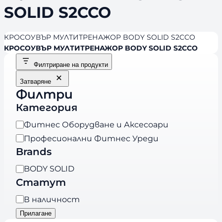
SOLID S2CCO
КРОСОУВЪР МУЛТИТРЕНАЖОР BODY SOLID S2CCO
КРОСОУВЪР МУЛТИТРЕНАЖОР BODY SOLID S2CCO
Филтриране на продукти
Затваряне
Филтри
Категория
К
Фитнес Оборудване и Аксесоари
а
Професионални Фитнес Уреди
т
Brands
е
B
BODY SOLID
г
r
Статут
о
a
р
Н
В наличност
n
и
а
Прилагане
d