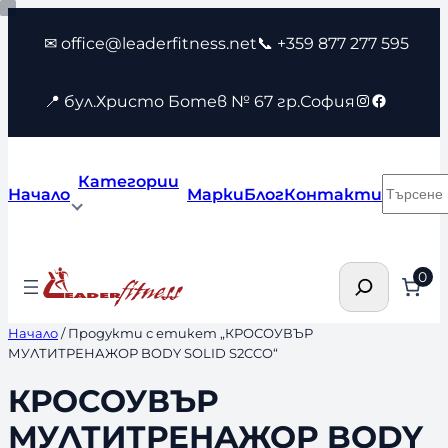
Към
✉ office@leaderfitness.net
📞 +359 877 277 595
съдържанието
Instagram
Faceboo
📍 бул.Христо Ботев № 67 гр.София
Категории
Търсен
Начало
Марки
Блог
Контакти
Търсене
0
Начало
/ Продукти с етикет „КРОСОУВЪР
МУЛТИТРЕНАЖОР BODY SOLID S2CCO“
КРОСОУВЪР
МУЛТИТРЕНАЖОР BODY