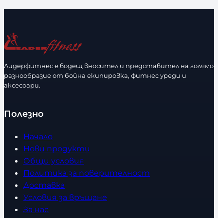
л
и
ч
е
с
Лидерфитнес е водещ вносител и представител на голямо
т
разнообразие от бойна екипировка, фитнес уреди и
в
аксесоари.
о
Полезно
Начало
Нови продукти
Общи условия
Политика за поверителност
Доставка
Условия за връщане
За нас