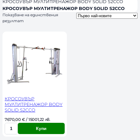
я
л
КРОСОУВЪР МУЛТИТРЕНАЖОР BODY SOLID S2CCO
s
и
КРОСОУВЪР МУЛТИТРЕНАЖОР BODY SOLID S2CCO
Показване на единствения
ч
резултат
н
о
с
т
КРОСОУВЪР
МУЛТИТРЕНАЖОР BODY
SOLID S2CCO
7670,00 
€
 / 15001,22 лв. 
Купи
К
о