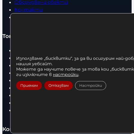
Оборудвани обекти
Контакти
Статии
Топ категории
Бокс
Боксови чували
Използваме „бисквитки“, за да ви осигурим най-до
нашия уебсайт.
Боксови ръкавици
Можете да научите повече за това кои „бисквитки
Дрехи
ги изключите в
настройки
.
Детски дрехи
Приемам
Отказвам
Настройки
Суичъри
Фитнес оборудване и аксесоари
Бягащи пътеки
Велоергометри
Контакти