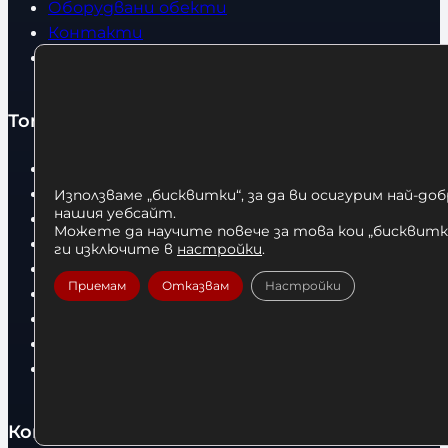
Оборудвани обекти
Контакти
Статии
Топ категории
Бокс
Боксови чували
Използваме „бисквитки“, за да ви осигурим най-до
нашия уебсайт.
Боксови ръкавици
Можете да научите повече за това кои „бисквитки
Дрехи
ги изключите в
настройки
.
Детски дрехи
Приемам
Отказвам
Настройки
Суичъри
Фитнес оборудване и аксесоари
Бягащи пътеки
Велоергометри
Контакти