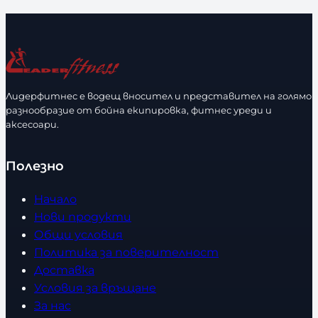
л
и
ч
е
с
Лидерфитнес е водещ вносител и представител на голямо
т
разнообразие от бойна екипировка, фитнес уреди и
в
аксесоари.
о
Полезно
Начало
Нови продукти
Общи условия
Политика за поверителност
Доставка
Условия за връщане
За нас