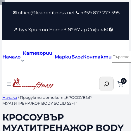
Към
✉ office@leaderfitness.net
📞 +359 877 277 595
съдържанието
Instagram
Faceboo
📍 бул.Христо Ботев № 67 гр.София
Категории
Търсен
Начало
Марки
Блог
Контакти
Търсене
0
Начало
/ Продукти с етикет „КРОСОУВЪР
МУЛТИТРЕНАЖОР BODY SOLID S2FT“
КРОСОУВЪР
МУЛТИТРЕНАЖОР BODY