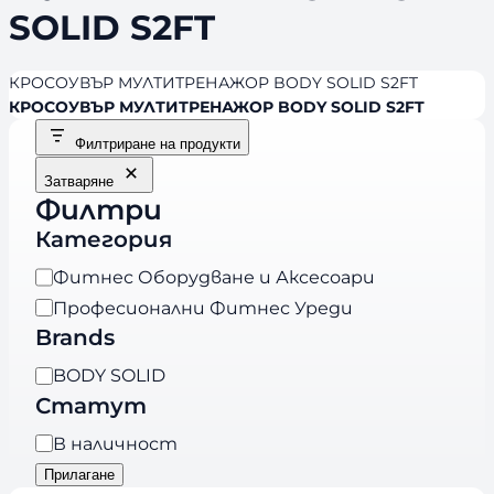
SOLID S2FT
КРОСОУВЪР МУЛТИТРЕНАЖОР BODY SOLID S2FT
КРОСОУВЪР МУЛТИТРЕНАЖОР BODY SOLID S2FT
Филтриране на продукти
Затваряне
Филтри
Категория
К
Фитнес Оборудване и Аксесоари
а
Професионални Фитнес Уреди
т
Brands
е
B
BODY SOLID
г
r
Статут
о
a
р
Н
В наличност
n
и
а
Прилагане
d