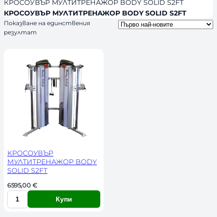
я
л
КРОСОУВЪР МУЛТИТРЕНАЖОР BODY SOLID S2FT
s
и
КРОСОУВЪР МУЛТИТРЕНАЖОР BODY SOLID S2FT
Показване на единствения
ч
резултат
н
о
с
т
КРОСОУВЪР
МУЛТИТРЕНАЖОР BODY
SOLID S2FT
6595,00 
€
Купи
К
о