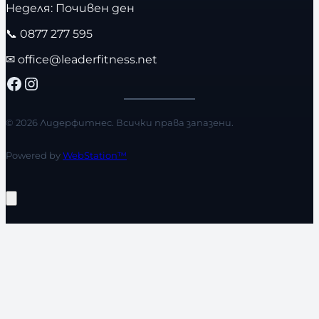
Неделя: Почивен ден
📞
0877 277 595
✉
office@leaderfitness.net
Facebook
Instagram
© 2026 Лидерфитнес. Всички права запазени.
Powered by
WebStation™