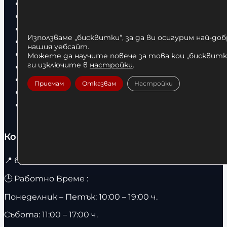
Бокс
Боксови чували
Боксови ръкавици
Използваме „бисквитки“, за да ви осигурим най-до
Дрехи
нашия уебсайт.
Детски дрехи
Можете да научите повече за това кои „бисквитки
ги изключите в
настройки
.
Суичъри
Фитнес оборудване и аксесоари
Приемам
Отказвам
Настройки
Бягащи пътеки
Велоергометри
Контакти
📍
бул. Христо Ботев 67 гр. София / 1303
🕒 Работно Време :
Понеделник – Петък: 10:00 – 19:00 ч.
Събота: 11:00 – 17:00 ч.