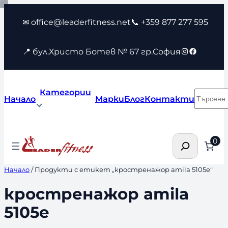
Към
✉ office@leaderfitness.net
📞 +359 877 277 595
съдържанието
Instagram
Faceboo
📍 бул.Христо Ботев № 67 гр.София
Категории
Търсен
Начало
Марки
Блог
Контакти
Търсене
0
Начало
/ Продукти с етикет „кростренажор amila 5105e“
кростренажор amila
5105e