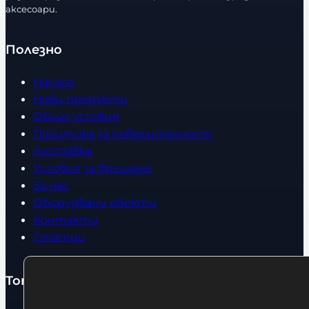
в
аксесоари.
о
Полезно
Начало
Нови продукти
Общи условия
Политика за поверителност
Доставка
Условия за връщане
За нас
Оборудвани обекти
Контакти
Статии
Топ категории