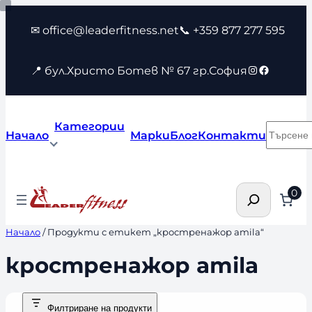
Към
✉ office@leaderfitness.net
📞 +359 877 277 595
съдържанието
Instagram
Faceboo
📍 бул.Христо Ботев № 67 гр.София
Категории
Търсен
Начало
Марки
Блог
Контакти
Търсене
0
Начало
/ Продукти с етикет „кростренажор amila“
кростренажор amila
Филтриране на продукти