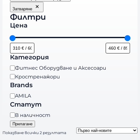
Затваряне
Филтри
Цена
Категория
К
Фитнес Оборудване и Аксесоари
а
Кростренажори
т
Brands
е
B
AMILA
г
r
Статут
о
a
р
Н
В наличност
n
и
а
Прилагане
d
я
л
S
Показване всички 2 резултата
s
и
o