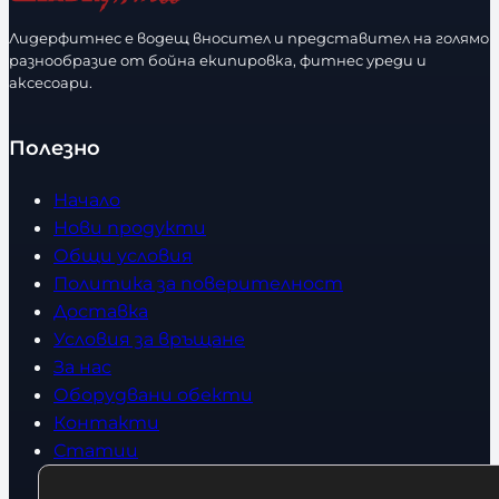
с
с
Лидерфитнес е водещ вносител и представител на голямо
т
т
разнообразие от бойна екипировка, фитнес уреди и
в
в
аксесоари.
о
о
Полезно
Начало
Нови продукти
Общи условия
Политика за поверителност
Доставка
Условия за връщане
За нас
Оборудвани обекти
Контакти
Статии