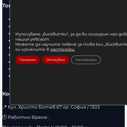
Топ категории
Бокс
Боксови чували
Боксови ръкавици
Използваме „бисквитки“, за да ви осигурим най-до
нашия уебсайт.
Дрехи
Можете да научите повече за това кои „бисквитки
Детски дрехи
ги изключите в
настройки
.
Суичъри
Приемам
Отказвам
Настройки
Фитнес оборудване и аксесоари
Бягащи пътеки
Велоергометри
Контакти
📍
бул. Христо Ботев 67 гр. София / 1303
🕒 Работно Време :